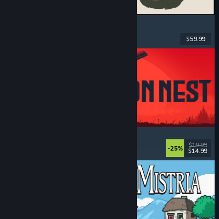
MARVEL Tōkon: Fighting Souls
Acțiune
, Casual
, Lupte 2D
, Arcade
$59.99
Lansare: 6 aug. 2026
IRON NEST: Heavy Turret Simulator
Militar
, Simulare
, Realist
, 3D
$19.99
-25%
$14.99
Lansare: 6 aug. 2026