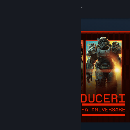
Conectează-te
Magazin
Comunitate
Despre
Asistență
Schimbă limba
Obține aplicația Steam pentru dispozitive mobile
Vezi site în versiunea pentru desktop
Deosebite și recomandate