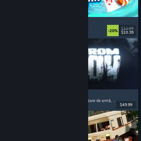
Waterpark Simulator
Simulare
, Management
, Un jucător
, Cooperativ
$12.99
-20%
$10.39
Lansare: 31 iul. 2026
Escape from Tarkov
Horror psihologic
, Shooter cu extracții
, Personalizare de armă
, Shooter cu pradă
$49.99
Lansare: 15 nov. 2025