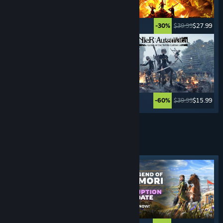
$24.99
$19.99
$39.99
$27.99
-20%
-30%
$39.99
$7.99
$39.99
$15.99
-80%
-60%
Vezi mai multe
JOCURI DE
SUPRAVIEȚUIRE
Etichetă evidențiată