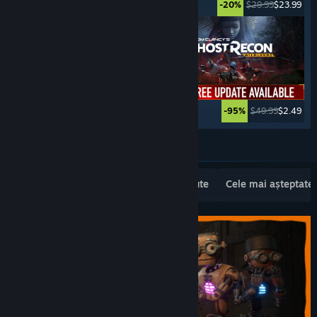
$34.99
$27.99
$29.99
$23.99
-20%
-20%
$39.99
$19.99
$49.99
$2.49
-50%
-95%
Vezi mai multe
Lansări noi populare
Cele mai vândute
Cele mai așteptate