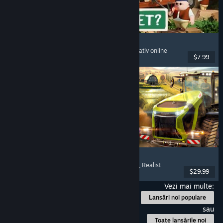
RV There Yet?
Mai mulți jucători
, Cooperativ
, Amuzant
, Cooperativ online
$7.99
Lansare: 21 oct. 2025
Farming Simulator 25
Simulare
, Simulator de fermă
, Mai mulți jucători
, Realist
$29.99
Lansare: 12 nov. 2024
Vezi mai multe:
Lansări noi populare
sau
Toate lansările noi