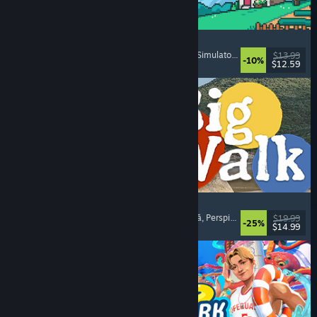
Fields of Mistria
Simulator de fermă
, Simulator de întâlniri
, RPG
, Simulator de viață
$13.99
-10%
$12.59
Lansare: 5 aug. 2026
Big Walk
Lume deschisă
, Aventură
, Campanie cooperativă
, Perspicacitate
$19.99
-25%
$14.99
Lansare: 4 aug. 2026