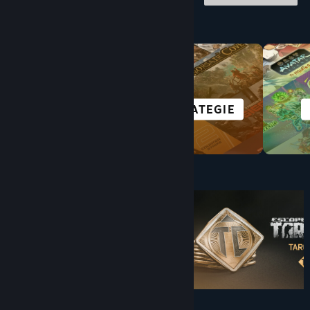
Explorează după categorie
GRATUITE
STRATEGIE
Sub $10
$7.99