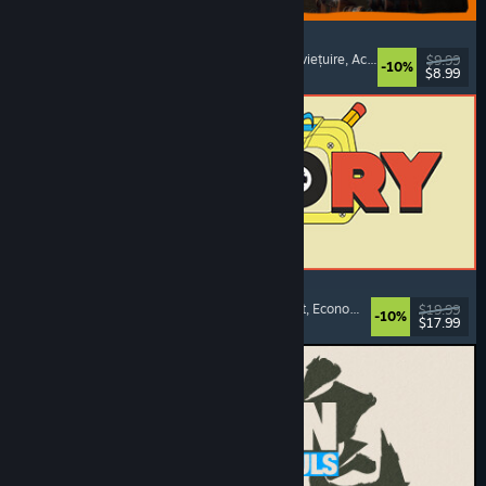
GRAIN ROT
Cooperativ online
, First-person
, Horror de supraviețuire
, Acțiune roguelike
$9.99
-10%
$8.99
Lansare: 7 aug. 2026
ReStory: Chill Electronics Repairs
Simulator de profesie
, Confortabil
, Management
, Economie
$19.99
-10%
$17.99
Lansare: 6 aug. 2026