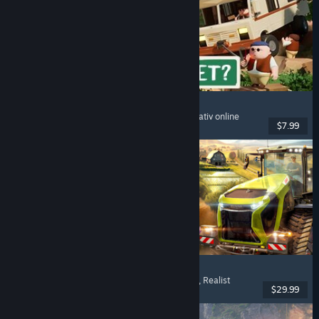
RV There Yet?
Mai mulți jucători
, Cooperativ
, Amuzant
, Cooperativ online
$7.99
Lansare: 21 oct. 2025
Farming Simulator 25
Simulare
, Simulator de fermă
, Mai mulți jucători
, Realist
$29.99
Lansare: 12 nov. 2024