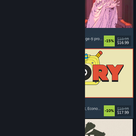
Sovereign Tower
Roman vizual
, Alegeri importante
, Medieval
, Alege-ți propria aventură
$19.99
-15%
$16.99
Lansare: 6 aug. 2026
ReStory: Chill Electronics Repairs
Simulator de profesie
, Confortabil
, Management
, Economie
$19.99
-10%
$17.99
Lansare: 6 aug. 2026