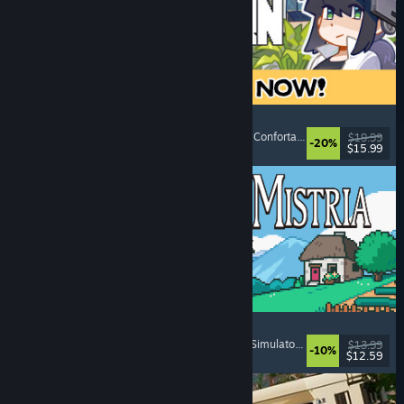
Doloc Town
Grafică pixelată
, Simulator de fermă
, Platforme
, Confortabil
$19.99
-20%
$15.99
Lansare: 5 aug. 2026
Fields of Mistria
Simulator de fermă
, Simulator de întâlniri
, RPG
, Simulator de viață
$13.99
-10%
$12.59
Lansare: 5 aug. 2026