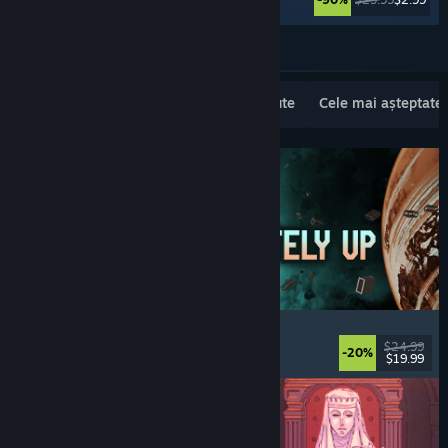
Vezi mai multe
Lansări noi populare
Cele mai vândute
Cele mai așteptate
Approximately Up
Aventură
, Simulator spațial
, Sandbox
, Simulare
$24.99
-20%
$19.99
Lansare: 6 aug. 2026