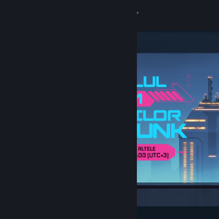
Conectează-te
Magazin
Comunitate
Despre
Asistență
Schimbă limba
Obține aplicația Steam pentru dispozitive mobile
Vezi site în versiunea pentru desktop
Deosebite și recomandate