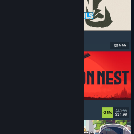
MARVEL Tōkon: Fighting Souls
Acțiune
, Casual
, Lupte 2D
, Arcade
$59.99
Lansare: 6 aug. 2026
IRON NEST: Heavy Turret Simulator
Militar
, Simulare
, Realist
, 3D
$19.99
-25%
$14.99
Lansare: 6 aug. 2026