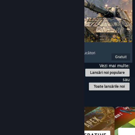
World of Tanks
Tancuri
, Confruntări cu vehicule
, PvP
, Mai mulți jucători
Gratuit
Lansare: 28 apr. 2021
Vezi mai multe:
Lansări noi populare
sau
Toate lansările noi
Explorează după categorie