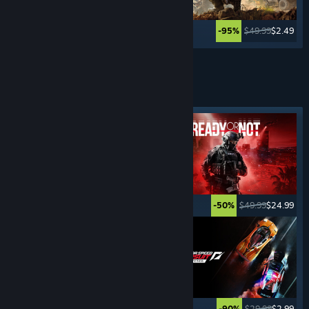
$39.99
$19.99
$49.99
$2.49
-50%
-95%
Vezi mai multe
JOCURI CU
CRIME
Etichetă evidențiată
$11.99
$9.59
$49.99
$24.99
-20%
-50%
$59.99
$35.99
$29.99
$2.99
-40%
-90%