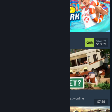
Waterpark Simulator
Simulare
, Management
, Un jucător
, Cooperativ
$12.99
-20%
$10.39
Lansare: 31 iul. 2026
RV There Yet?
Mai mulți jucători
, Cooperativ
, Amuzant
, Cooperativ online
$7.99
Lansare: 21 oct. 2025