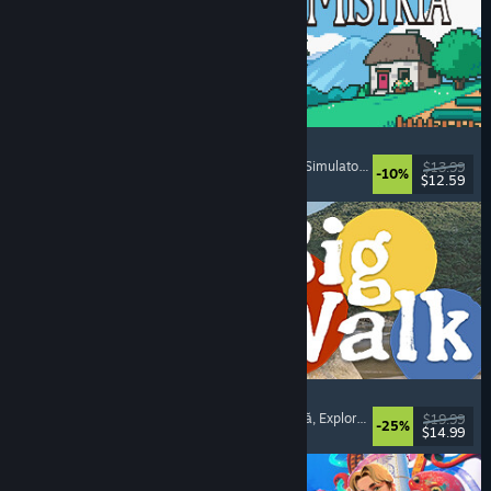
Fields of Mistria
Simulator de fermă
, Simulator de întâlniri
, RPG
, Simulator de viață
$13.99
-10%
$12.59
Lansare: 5 aug. 2026
Big Walk
Lume deschisă
, Aventură
, Campanie cooperativă
, Explorare
$19.99
-25%
$14.99
Lansare: 4 aug. 2026