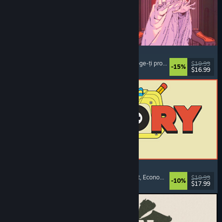
Sovereign Tower
Roman vizual
, Alegeri importante
, Medieval
, Alege-ți propria aventură
$19.99
-15%
$16.99
Lansare: 6 aug. 2026
ReStory: Chill Electronics Repairs
Simulator de profesie
, Confortabil
, Management
, Economie
$19.99
-10%
$17.99
Lansare: 6 aug. 2026