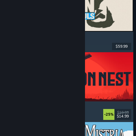
MARVEL Tōkon: Fighting Souls
Acțiune
, Casual
, Lupte 2D
, Arcade
$59.99
Lansare: 6 aug. 2026
IRON NEST: Heavy Turret Simulator
Militar
, Simulare
, Realist
, 3D
$19.99
-25%
$14.99
Lansare: 6 aug. 2026