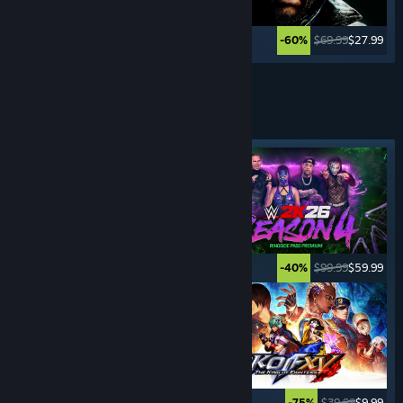
$59.99
$11.99
$69.99
$27.99
-80%
-60%
Vezi mai multe
JOCURI CU
LUPTE
Etichetă evidențiată
$29.99
$14.99
$99.99
$59.99
-50%
-40%
$49.99
$14.99
$39.99
$9.99
-70%
-75%