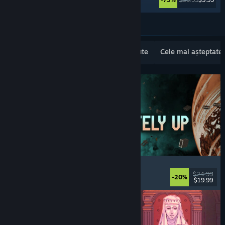
Vezi mai multe
Lansări noi populare
Cele mai vândute
Cele mai așteptate
Approximately Up
Aventură
, Simulator spațial
, Sandbox
, Simulare
$24.99
-20%
$19.99
Lansare: 6 aug. 2026