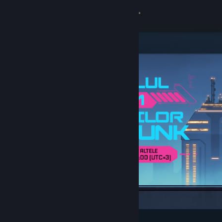
Conectează-te
Magazin
Comunitate
Despre
Asistență
Schimbă limba
Obține aplicația Steam pentru dispozitive mobile
Vezi site în versiunea pentru desktop
Deosebite și recomandate