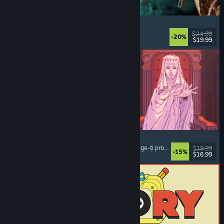
Approximately Up
Aventură
, Simulator spațial
, Sandbox
, Simulare
$24.99
-20%
$19.99
Lansare: 6 aug. 2026
Sovereign Tower
Roman vizual
, Alegeri importante
, Medieval
, Alege-ți propria aventură
$19.99
-15%
$16.99
Lansare: 6 aug. 2026