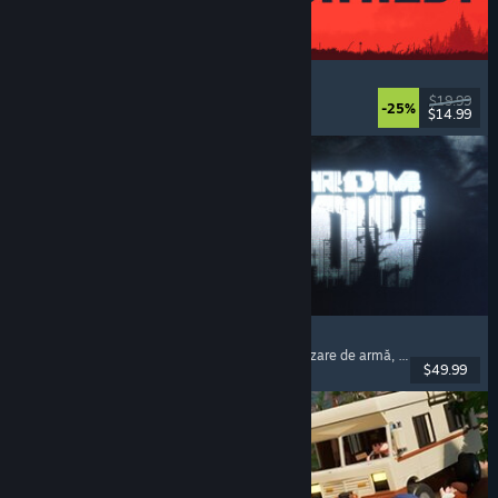
IRON NEST: Heavy Turret Simulator
Militar
, Simulare
, Realist
, 3D
$19.99
-25%
$14.99
Lansare: 6 aug. 2026
Escape from Tarkov
Horror psihologic
, Shooter cu extracții
, Personalizare de armă
, Shooter cu pradă
$49.99
Lansare: 15 nov. 2025