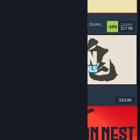
ReStory: Chill Electronics Repairs
Simulator de profesie
, Confortabil
, Management
, Economie
$19.99
-10%
$17.99
Lansare: 6 aug. 2026
MARVEL Tōkon: Fighting Souls
Acțiune
, Casual
, Lupte 2D
, Arcade
$59.99
Lansare: 6 aug. 2026