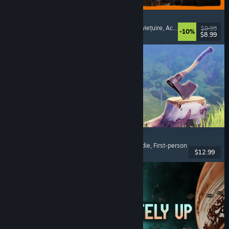
GRAIN ROT
Cooperativ online
, First-person
, Horror de supraviețuire
, Acțiune roguelike
$9.99
-10%
$8.99
Lansare: 7 aug. 2026
Chop Chop Inc.
Simulator de profesie
, Creare de obiecte
, Comedie
, First-person
$12.99
Lansare: 7 aug. 2026