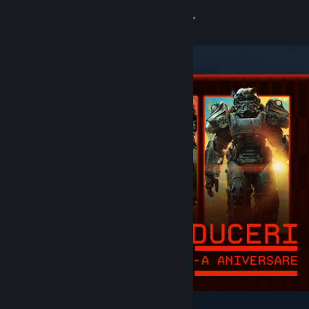
Conectează-te
Magazin
Comunitate
Despre
Asistență
Schimbă limba
Obține aplicația Steam pentru dispozitive mobile
Vezi site în versiunea pentru desktop
Deosebite și recomandate