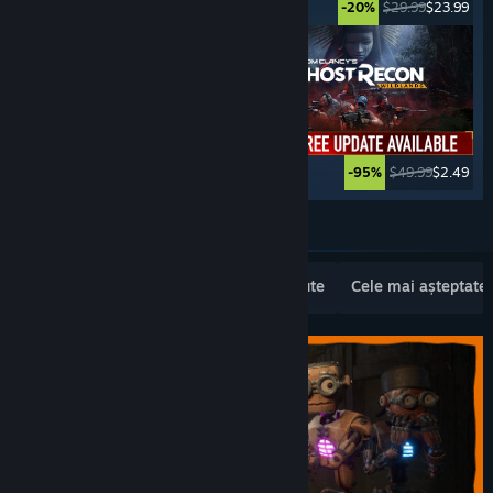
$34.99
$27.99
$29.99
$23.99
-20%
-20%
$39.99
$19.99
$49.99
$2.49
-50%
-95%
Vezi mai multe
Lansări noi populare
Cele mai vândute
Cele mai așteptate