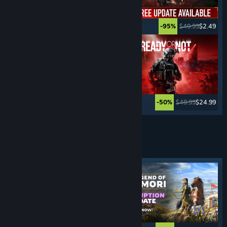
$69.99
$23.09
$49.99
$2.49
-67%
-95%
$59.99
$17.99
$49.99
$24.99
-70%
-50%
Vezi mai multe
JOCURI DE
SUPRAVIEȚUIRE
Etichetă evidențiată