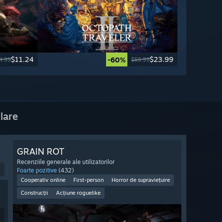
$11.24
$23.99
-60%
4.99
$59.99
lare
GRAIN ROT
Recenziile generale ale utilizatorilor
9
Foarte pozitive
(432)
Cooperativ online
First-person
Horror de supraviețuire
Construcții
Acțiune roguelike