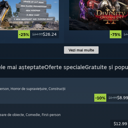
$26.24
-25%
-75%
$34.99
$4
Vezi mai multe
le mai așteptate
Oferte speciale
Gratuite și popu
-person
, Horror de supraviețuire
, Construcții
$8.9
-10%
$9.99
reare de obiecte
, Comedie
, First-person
$12.99