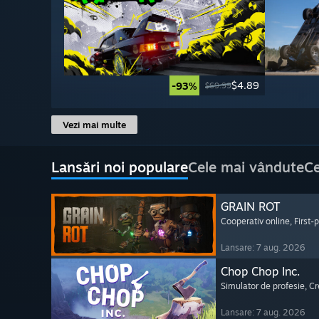
$4.89
-93%
$69.99
Vezi mai multe
Lansări noi populare
Cele mai vândute
Ce
GRAIN ROT
Cooperativ online
, First
Lansare: 7 aug. 2026
Chop Chop Inc.
Simulator de profesie
, C
Lansare: 7 aug. 2026