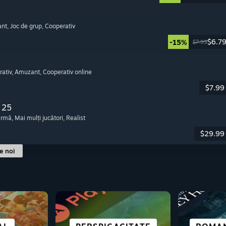
ant
, Joc de grup
, Cooperativ
$6.7
-15%
$7.99
rativ
, Amuzant
, Cooperativ online
$7.99
 25
fermă
, Mai mulți jucători
, Realist
$29.99
le noi
IMPECABILE PE