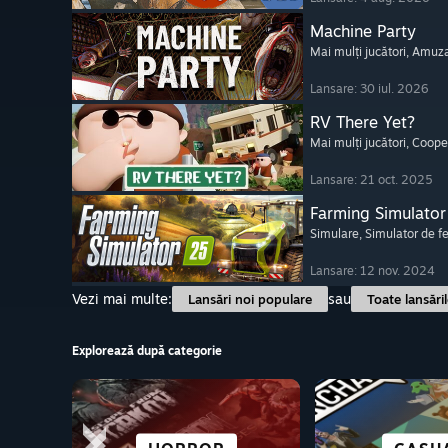
Machine Party
Mai mulți jucători
, Amuz
Lansare: 30 iul. 2026
RV There Yet?
Mai mulți jucători
, Coope
Lansare: 21 oct. 2025
Farming Simulator
Simulare
, Simulator de 
Lansare: 12 nov. 2024
Vezi mai multe:
sau
Lansări noi populare
Toate lansări
Explorează după categorie