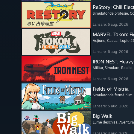
ReStory: Chill Elec
Simulator de profesie
, C
Lansare: 6 aug. 2026
MARVEL Tōkon: Fi
Acțiune
, Casual
, Lupte 2
Lansare: 6 aug. 2026
IRON NEST: Heavy 
Militar
, Simulare
, Realist
Lansare: 6 aug. 2026
Fields of Mistria
Simulator de fermă
, Simu
Lansare: 5 aug. 2026
Big Walk
Lume deschisă
, Aventură
Lansare: 4 aug. 2026