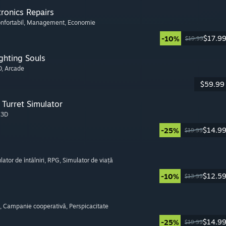
tronics Repairs
onfortabil
, Management
, Economie
$17.9
-10%
$19.99
ghting Souls
D
, Arcade
$59.99
Turret Simulator
, 3D
$14.9
-25%
$19.99
lator de întâlniri
, RPG
, Simulator de viață
$12.5
-10%
$13.99
, Campanie cooperativă
, Perspicacitate
$14.9
-25%
$19.99