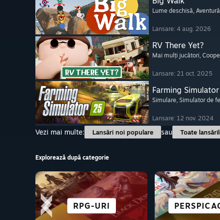
Big Walk
Lume deschisă
, Aventură
Lansare: 4 aug. 2026
RV There Yet?
Mai mulți jucători
, Coope
Lansare: 21 oct. 2025
Farming Simulator
Simulare
, Simulator de 
Lansare: 12 nov. 2024
Vezi mai multe:
sau
Lansări noi populare
Toate lansări
Explorează după categorie
STRATEGIE
GRATUITE
ACȚIUNE
RPG-URI
SF ȘI CYB
PERSPICA
SUPRAVIE
CURS