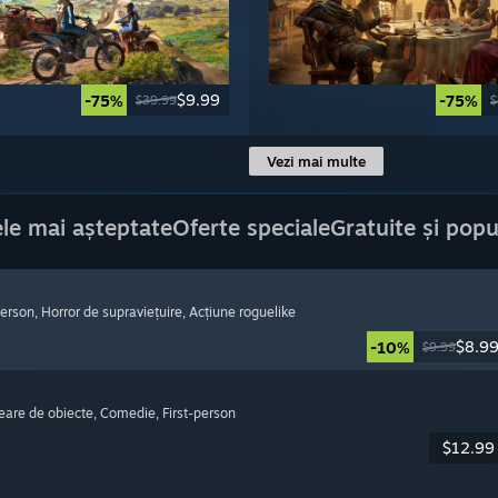
$9.99
-75%
-75%
$39.99
$
Vezi mai multe
le mai așteptate
Oferte speciale
Gratuite și popu
-person
, Horror de supraviețuire
, Acțiune roguelike
$8.9
-10%
$9.99
reare de obiecte
, Comedie
, First-person
$12.99