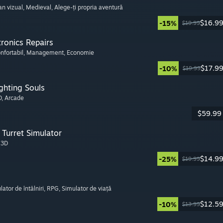
n vizual
, Medieval
, Alege-ți propria aventură
$16.9
-15%
$19.99
tronics Repairs
onfortabil
, Management
, Economie
$17.9
-10%
$19.99
ghting Souls
D
, Arcade
$59.99
Turret Simulator
, 3D
$14.9
-25%
$19.99
lator de întâlniri
, RPG
, Simulator de viață
$12.5
-10%
$13.99