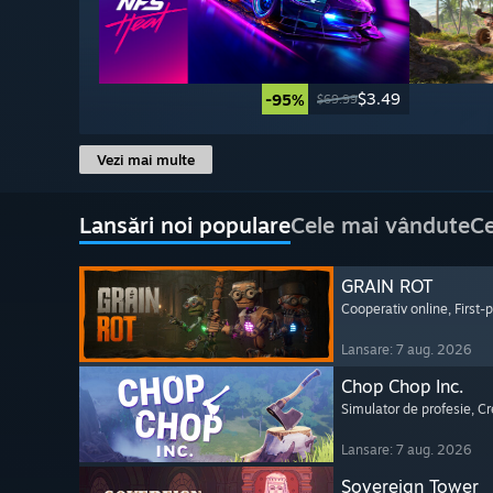
$3.49
-95%
$69.99
Vezi mai multe
Lansări noi populare
Cele mai vândute
Ce
GRAIN ROT
Cooperativ online
, First
Lansare: 7 aug. 2026
Chop Chop Inc.
Simulator de profesie
, C
Lansare: 7 aug. 2026
Sovereign Tower