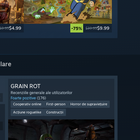
$4.99
$9.99
-75%
19.99
$39.99
lare
GRAIN ROT
Recenziile generale ale utilizatorilor
9
Foarte pozitive
(176)
Cooperativ online
First-person
Horror de supraviețuire
Acțiune roguelike
Construcții