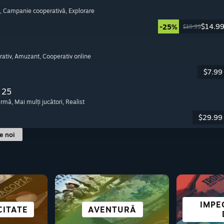
, Campanie cooperativă
, Explorare
$14.9
-25%
$19.99
rativ
, Amuzant
, Cooperativ online
$7.99
 25
fermă
, Mai mulți jucători
, Realist
$29.99
le noi
IMPE
ERPUNK
CITATE
ȚUIRE
E
ROMANE VIZUALE
LUME DESCHISĂ
AVENTURĂ
LUPTE
TOATE 
RO