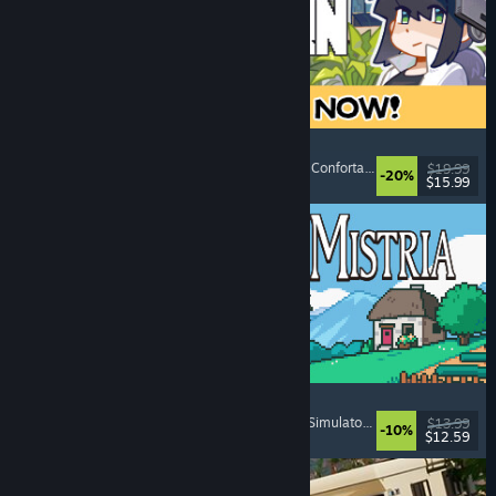
Doloc Town
Grafică pixelată
, Simulator de fermă
, Platforme
, Confortabil
$19.99
-20%
$15.99
Lansare: 5 aug. 2026
Fields of Mistria
Simulator de fermă
, Simulator de întâlniri
, RPG
, Simulator de viață
$13.99
-10%
$12.59
Lansare: 5 aug. 2026