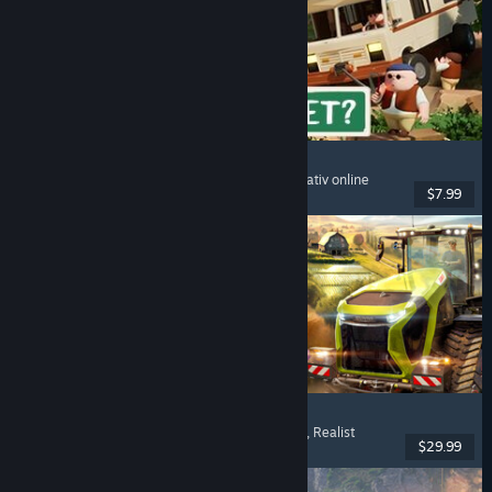
RV There Yet?
Mai mulți jucători
, Cooperativ
, Amuzant
, Cooperativ online
$7.99
Lansare: 21 oct. 2025
Farming Simulator 25
Simulare
, Simulator de fermă
, Mai mulți jucători
, Realist
$29.99
Lansare: 12 nov. 2024