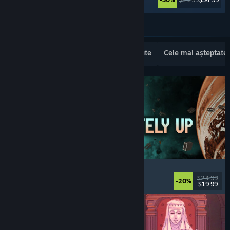
Vezi mai multe
Lansări noi populare
Cele mai vândute
Cele mai așteptate
Approximately Up
Aventură
, Simulator spațial
, Sandbox
, Simulare
$24.99
-20%
$19.99
Lansare: 6 aug. 2026