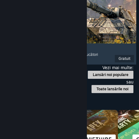
World of Tanks
Tancuri
, Confruntări cu vehicule
, PvP
, Mai mulți jucători
Gratuit
Lansare: 28 apr. 2021
Vezi mai multe:
Lansări noi populare
sau
Toate lansările noi
Explorează după categorie
POVEȘTI