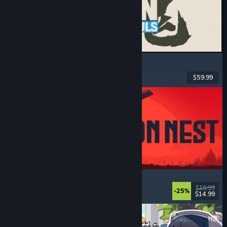
MARVEL Tōkon: Fighting Souls
Acțiune
, Casual
, Lupte 2D
, Arcade
$59.99
Lansare: 6 aug. 2026
IRON NEST: Heavy Turret Simulator
Militar
, Simulare
, Realist
, 3D
$19.99
-25%
$14.99
Lansare: 6 aug. 2026