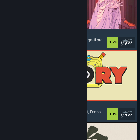
Sovereign Tower
Roman vizual
, Alegeri importante
, Medieval
, Alege-ți propria aventură
$19.99
-15%
$16.99
Lansare: 6 aug. 2026
ReStory: Chill Electronics Repairs
Simulator de profesie
, Confortabil
, Management
, Economie
$19.99
-10%
$17.99
Lansare: 6 aug. 2026