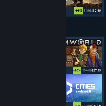
$39.99
$19.99
$49.99
$2.49
-50%
-95%
Vezi mai multe
JOCURI DE
GESTIUNE
Etichetă evidențiată
$19.99
$16.99
$34.99
$27.99
-15%
-20%
$12.99
$10.39
$49.99
$34.99
-20%
-30%