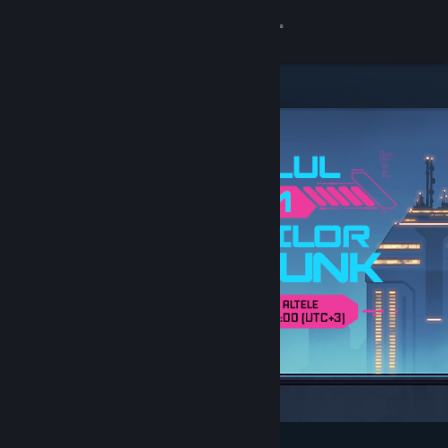
Conectează-te
Magazin
Comunitate
Despre
Asistență
Schimbă limba
Obține aplicația Steam pentru dispozitive mobile
Vezi site în versiunea pentru desktop
Deosebite și recomandate