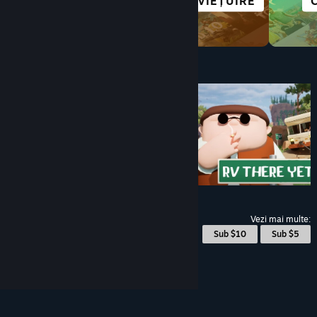
SUPRAVIEȚUIRE
COMPLEXE
Sub $10
$4.99
Vezi mai multe:
© Valve Corporation. Toate drepturile rezervate.
Toate mărcile înregistrate sunt proprietatea
Sub $10
Sub $5
deținătorilor respectivi în SUA și celelalte țări.
Politică de confidențialitate
|
Mențiuni legale
|
Accesibilitate
|
Acordul Steam pentru abonați
|
Rambursări
|
Cookie-uri