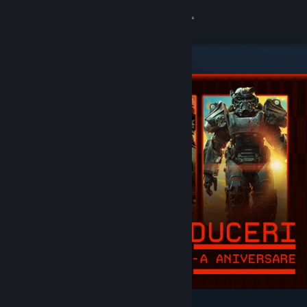
Conectează-te
Magazin
Comunitate
Despre
Asistență
Schimbă limba
Obține aplicația Steam pentru dispozitive mobile
Vezi site în versiunea pentru desktop
Deosebite și recomandate