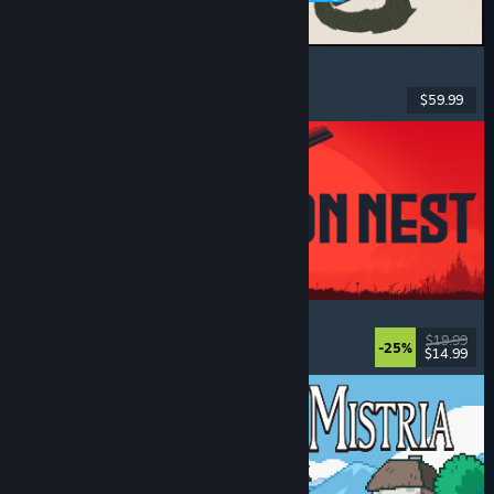
MARVEL Tōkon: Fighting Souls
Acțiune
, Casual
, Lupte 2D
, Arcade
$59.99
Lansare: 6 aug. 2026
IRON NEST: Heavy Turret Simulator
Militar
, Simulare
, Realist
, 3D
$19.99
-25%
$14.99
Lansare: 6 aug. 2026