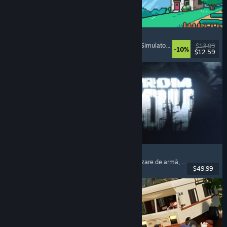
Fields of Mistria
Simulator de fermă
, Simulator de întâlniri
, RPG
, Simulator de viață
$13.99
-10%
$12.59
Lansare: 5 aug. 2026
Escape from Tarkov
Horror psihologic
, Shooter cu extracții
, Personalizare de armă
, Shooter cu pradă
$49.99
Lansare: 15 nov. 2025