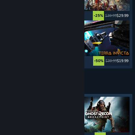
$17.99
$13.49
$39.99
$29.99
-25%
-25%
$49.99
$9.99
$39.99
$19.99
-80%
-50%
Vezi mai multe
JOCURI DE
INFILTRARE
Etichetă evidențiată