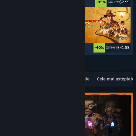
$49.99
$2.49
$59.99
$2.99
-95%
-95%
$59.99
$11.99
$69.99
$41.99
-80%
-40%
Vezi mai multe
Lansări noi populare
Cele mai vândute
Cele mai așteptate