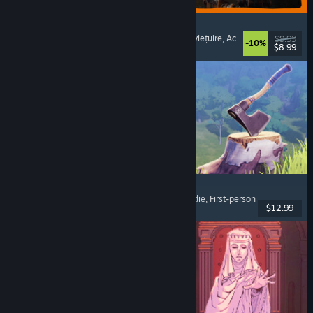
GRAIN ROT
Cooperativ online
, First-person
, Horror de supraviețuire
, Acțiune roguelike
$9.99
-10%
$8.99
Lansare: 7 aug. 2026
Chop Chop Inc.
Simulator de profesie
, Creare de obiecte
, Comedie
, First-person
$12.99
Lansare: 7 aug. 2026