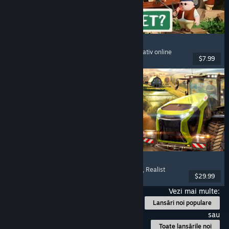
RV There Yet?
Mai mulți jucători
, Cooperativ
, Amuzant
, Cooperativ online
$7.99
Lansare: 21 oct. 2025
Farming Simulator 25
Simulare
, Simulator de fermă
, Mai mulți jucători
, Realist
$29.99
Lansare: 12 nov. 2024
Vezi mai multe:
Lansări noi populare
sau
Toate lansările noi