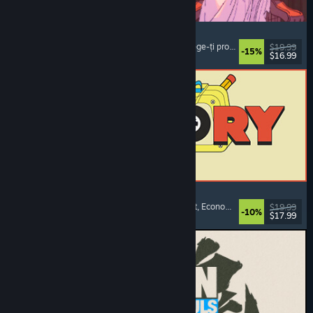
Sovereign Tower
Alegeri importante
, Roman vizual
, Medieval
, Alege-ți propria aventură
$19.99
-15%
$16.99
Lansare: 6 aug. 2026
ReStory: Chill Electronics Repairs
Simulator de profesie
, Confortabil
, Management
, Economie
$19.99
-10%
$17.99
Lansare: 6 aug. 2026