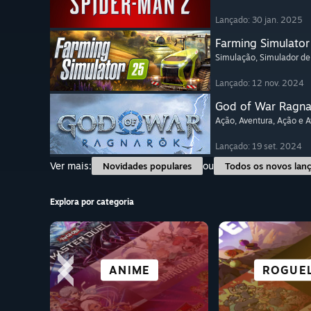
Lançado: 30 jan. 2025
Farming Simulator
Simulação
, Simulador de
Lançado: 12 nov. 2024
God of War Ragn
Ação
, Aventura
, Ação e 
Lançado: 19 set. 2024
Ver mais:
ou
Novidades populares
Todos os novos lan
Explora por categoria
JOGOS DE R.V.
SIMULADOR
TERROR
ANIME
ROGUEL
AVENT
CORRI
AÇÃ