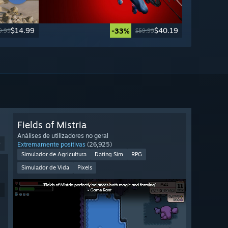
$14.99
$40.19
-33%
9.99
$59.99
Fields of Mistria
Análises de utilizadores no geral
9
Extremamente positivas
(26,925)
Simulador de Agricultura
Dating Sim
RPG
Simulador de Vida
Pixels