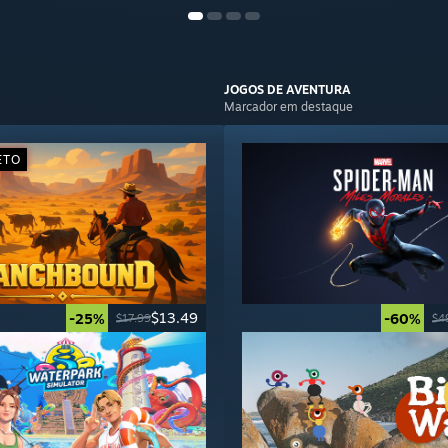
JOGOS DE
AVENTURA
Marcador em destaque
ETO
$13.49
-25%
-60%
$17.99
$4