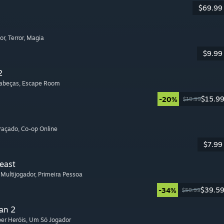
$69.99
or
, Terror
, Magia
$9.99
2
Cabeças
, Escape Room
$15.9
-20%
$19.99
graçado
, Co-op Online
$7.99
Beast
, Multijogador
, Primeira Pessoa
$39.5
-34%
$59.99
an 2
per Heróis
, Um Só Jogador