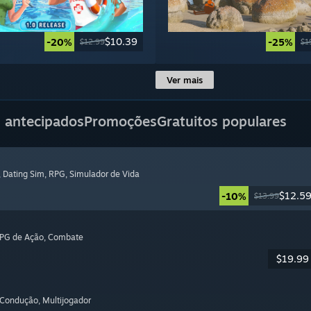
$10.39
-20%
-25%
$12.99
$1
Ver mais
 antecipados
Promoções
Gratuitos populares
, Dating Sim
, RPG
, Simulador de Vida
$12.5
-10%
$13.99
RPG de Ação
, Combate
$19.99
 Condução
, Multijogador