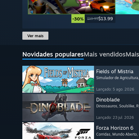
$13.99
-30%
$19.99
Ver mais
Novidades populares
Mais vendidos
Mais
Fields of Mistria
Simulador de Agricultura
Lançado: 5 ago. 2026
Dinoblade
Dinossauros
, Soulslike
, 
Lançado: 23 jul. 2026
Forza Horizon 6
Corridas
, Mundo Aberto
,