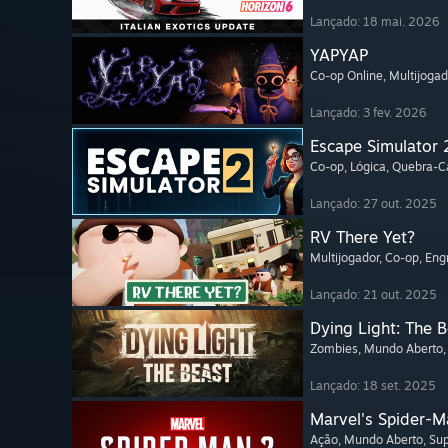
Lançado: 18 mai. 2026
YAPYAP
Co-op Online
, Multijogad
Lançado: 3 fev. 2026
Escape Simulator 
Co-op
, Lógica
, Quebra-
Lançado: 27 out. 2025
RV There Yet?
Multijogador
, Co-op
, En
Lançado: 21 out. 2025
Dying Light: The 
Zombies
, Mundo Aberto
Lançado: 18 set. 2025
Marvel's Spider-M
Ação
, Mundo Aberto
, Su