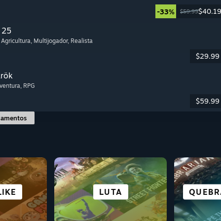
$40.1
-33%
$59.99
 25
 Agricultura
, Multijogador
, Realista
$29.99
arök
Aventura
, RPG
$59.99
çamentos
FICÇÃO
IKE
URA
DAS
O
ESTRATÉGIA
CASUAL
LUTA
RPG
QUEBR
SOBR
COO
E C