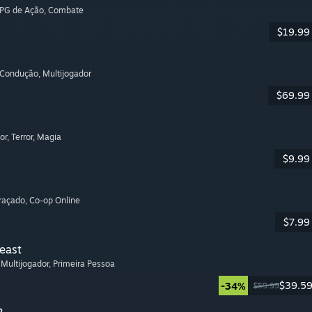
RPG de Ação
, Combate
$19.99
 Condução
, Multijogador
$69.99
or
, Terror
, Magia
$9.99
graçado
, Co-op Online
$7.99
Beast
, Multijogador
, Primeira Pessoa
$39.5
-34%
$59.99