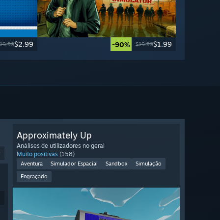
$2.99
$1.99
-90%
19.99
$19.99
Approximately Up
Análises de utilizadores no geral
9
Muito positivas
(158)
Aventura
Simulador Espacial
Sandbox
Simulação
Engraçado