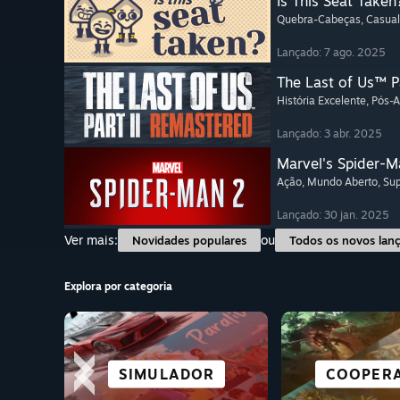
Is This Seat Taken
Quebra-Cabeças
, Casual
Lançado: 7 ago. 2025
The Last of Us™ P
História Excelente
, Pós-
Lançado: 3 abr. 2025
Marvel's Spider-M
Ação
, Mundo Aberto
, Su
Lançado: 30 jan. 2025
Ver mais:
ou
Novidades populares
Todos os novos lan
Explora por categoria
EXCELENT
CIDADE
SIMULADOR
CORRIDAS
CASUAL
ANIME
COOPERA
RPG
COLONIZ
DEC