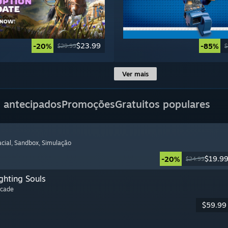
$23.99
-20%
-85%
$29.99
$
Ver mais
 antecipados
Promoções
Gratuitos populares
cial
, Sandbox
, Simulação
$19.9
-20%
$24.99
ghting Souls
rcade
$59.99