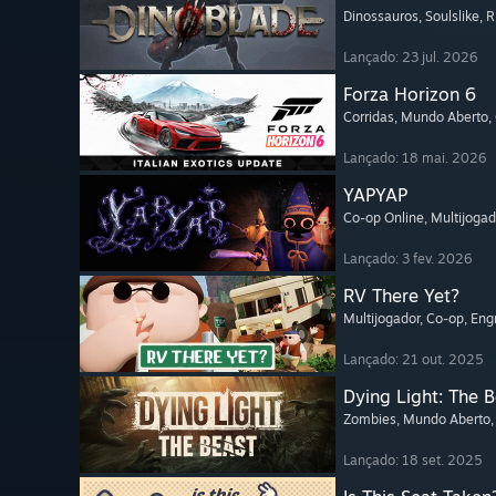
Dinossauros
, Soulslike
, 
Lançado: 23 jul. 2026
Forza Horizon 6
Corridas
, Mundo Aberto
,
Lançado: 18 mai. 2026
YAPYAP
Co-op Online
, Multijogad
Lançado: 3 fev. 2026
RV There Yet?
Multijogador
, Co-op
, En
Lançado: 21 out. 2025
Dying Light: The 
Zombies
, Mundo Aberto
Lançado: 18 set. 2025