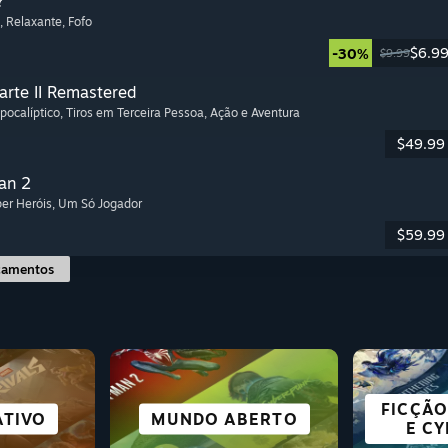
?
, Relaxante
, Fofo
$6.9
-30%
$9.99
arte II Remastered
Apocalíptico
, Tiros em Terceira Pessoa
, Ação e Aventura
$49.99
an 2
per Heróis
, Um Só Jogador
$59.99
çamentos
ES NO
S E
TODOS OS
FICÇÃO
TIVO
SOBREVIVÊNCIA
MUNDO ABERTO
ESTRATÉGIA
RO
AÇÃO
K
DESPORTOS
E C