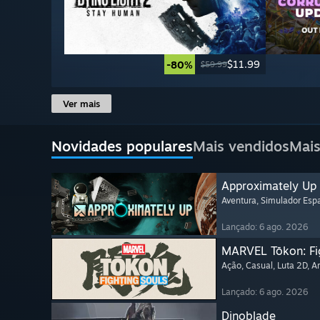
$11.99
-80%
$59.99
Ver mais
Novidades populares
Mais vendidos
Mais
Approximately Up
Aventura
, Simulador Espa
Lançado: 6 ago. 2026
MARVEL Tōkon: Fi
Ação
, Casual
, Luta 2D
, A
Lançado: 6 ago. 2026
Dinoblade