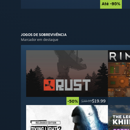
Até -90%
Até -85%
JOGOS DE
SOBREVIVÊNCIA
Marcador em destaque
$19.99
-50%
$39.99