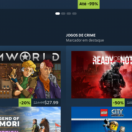
Até -90%
Até -75%
JOGOS DE
CRIME
Marcador em destaque
$27.99
-20%
-50%
$34.99
$4