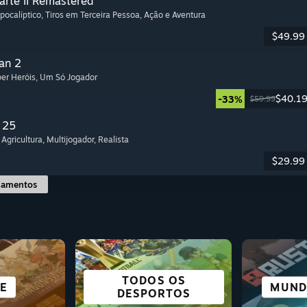
arte II Remastered
Apocalíptico
, Tiros em Terceira Pessoa
, Ação e Aventura
$49.99
an 2
per Heróis
, Um Só Jogador
$40.1
-33%
$59.99
 25
 Agricultura
, Multijogador
, Realista
$29.99
çamentos
S E
RIA
FICÇÃO CIENTÍFICA
TODOS OS
GRÁ
E
A
TERROR
AÇÃO
MUND
SI
AV
AÇÃO
NTE
E CYBERPUNK
DESPORTOS