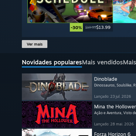
$13.99
-30%
$19.99
Ver mais
Novidades populares
Mais vendidos
Mais
Dinoblade
Dinossauros
, Soulslike
, 
Lançado: 23 jul. 2026
Mina the Hollower
Ação e Aventura
, Visto 
Lançado: 28 mai. 2026
Forza Horizon 6