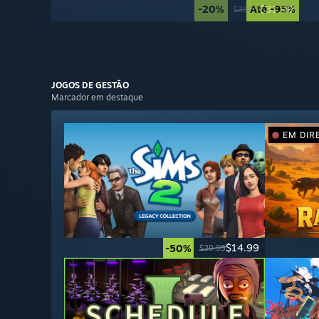
-20%
Até -95%
$31.99
$39.99
JOGOS DE
GESTÃO
Marcador em destaque
EM DIR
$14.99
-50%
$29.99