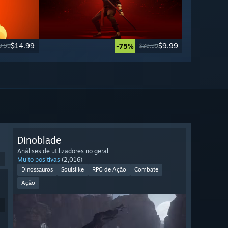
$14.99
$9.99
-75%
9.99
$39.99
Dinoblade
Análises de utilizadores no geral
Muito positivas
(2,016)
Dinossauros
Soulslike
RPG de Ação
Combate
Ação