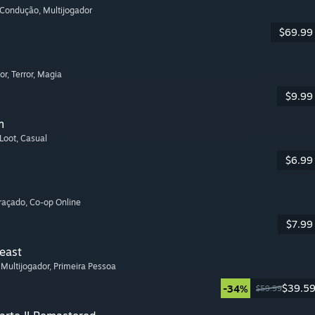
 Condução
, Multijogador
$69.99
or
, Terror
, Magia
$9.99
m
 Loot
, Casual
$6.99
graçado
, Co-op Online
$7.99
Beast
, Multijogador
, Primeira Pessoa
$39.5
-34%
$59.99