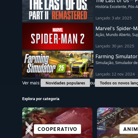
The Last of Us™ P
História Excelente
, Pós-
Lançado: 3 abr. 2025
Marvel's Spider-M
Ação
, Mundo Aberto
, Su
Lançado: 30 jan. 2025
Farming Simulator
Simulação
, Simulador de
Lançado: 12 nov. 2024
Ver mais:
ou
Novidades populares
Todos os novos lan
Explora por categoria
EXCELENTES NO
CIDADE
HISTÓ
QUEBRA-CABEÇAS
ROMANCE VISUAL
COOPERATIVO
ANIM
LUT
DECK
COLONIZ
EXCELE