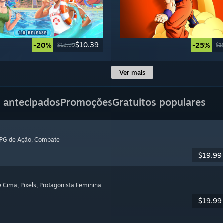
$10.39
-20%
-25%
$12.99
$1
Ver mais
 antecipados
Promoções
Gratuitos populares
RPG de Ação
, Combate
$19.99
de Cima
, Pixels
, Protagonista Feminina
$19.99