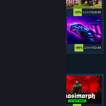
$19.99
$9.39
$19.99
$16.99
-53%
-15%
$34.99
$13.99
$69.99
$3.49
-60%
-95%
Ver mais
JOGOS
POR TURNOS
Marcador em destaque