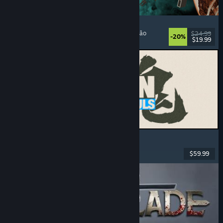
Approximately Up
Aventura
, Simulador Espacial
, Sandbox
, Simulação
$24.99
-20%
$19.99
Lançado: 6 ago. 2026
MARVEL Tōkon: Fighting Souls
Ação
, Casual
, Luta 2D
, Arcade
$59.99
Lançado: 6 ago. 2026