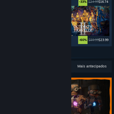
$49.99
$39.99
$24.99
$16.74
-20%
-33%
$44.99
$11.24
$59.99
$23.99
-75%
-60%
Ver mais
Novidades populares
Mais vendidos
Mais antecipados