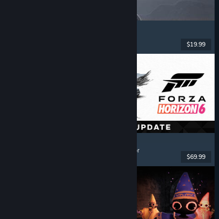
Dinoblade
Dinossauros
, Soulslike
, RPG de Ação
, Combate
$19.99
Lançado: 23 jul. 2026
Forza Horizon 6
Corridas
, Mundo Aberto
, Condução
, Multijogador
$69.99
Lançado: 18 mai. 2026