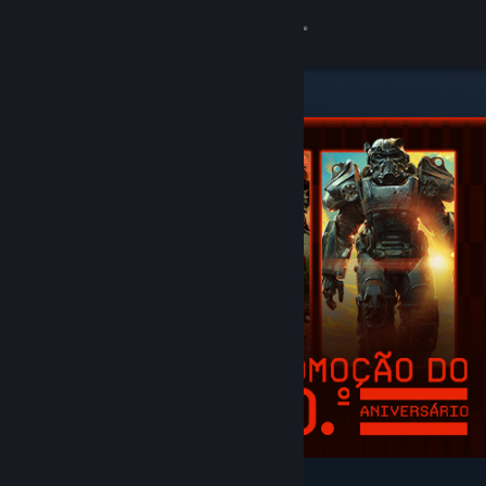
Iniciar sessão
Loja
Comunidade
Sobre
Apoio
Alterar idioma
Instala a app móvel do Steam
Ver versão para computadores
Recomendados e em destaque