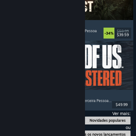
Dying Light: The Beast
Zombies
, Mundo Aberto
, Multijogador
, Primeira Pessoa
$59.99
-34%
$39.59
Lançado: 18 set. 2025
The Last of Us™ Parte II Remastered
História Excelente
, Pós-Apocalíptico
, Tiros em Terceira Pessoa
, Ação e Aventu
$49.99
Lançado: 3 abr. 2025
Ver mais:
Novidades populares
ou
Todos os novos lançamentos