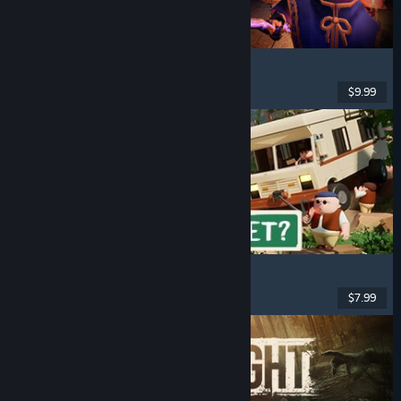
YAPYAP
Co-op Online
, Multijogador
, Terror
, Magia
$9.99
Lançado: 3 fev. 2026
RV There Yet?
Multijogador
, Co-op
, Engraçado
, Co-op Online
$7.99
Lançado: 21 out. 2025