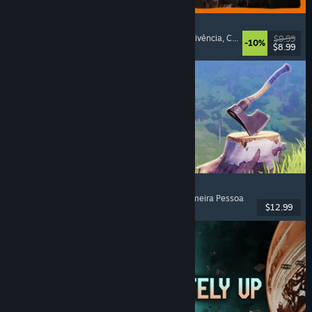
GRAIN ROT
Co-op Online
, Primeira Pessoa
, Terror de Sobrevivência
, Construção
$9.99
-10%
$8.99
Lançado: 7 ago. 2026
Chop Chop Inc.
Simulador de profissões
, Crafting
, Comédia
, Primeira Pessoa
$12.99
Lançado: 7 ago. 2026