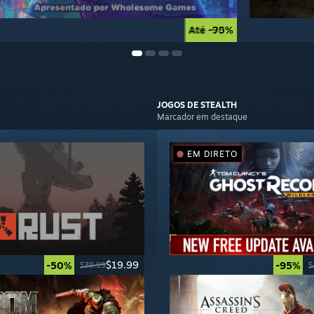
Até -90%
Até -75%
JOGOS DE
STEALTH
Marcador em destaque
EM DIRETO
$19.99
-50%
-95%
$39.99
$