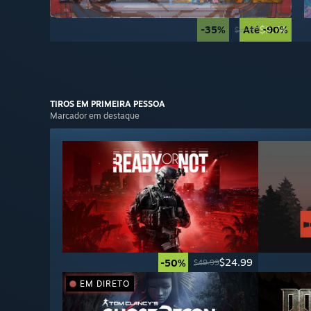
-35%
Até -90%
$9.74
$14.99
TIROS EM PRIMEIRA
PESSOA
Marcador em destaque
$24.99
-50%
$49.99
EM DIRETO