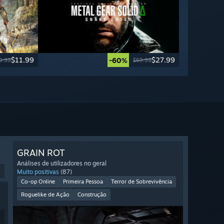
$11.99
$27.99
-60%
9.99
$69.99
GRAIN ROT
Análises de utilizadores no geral
9
Muito positivas
(87)
Co-op Online
Primeira Pessoa
Terror de Sobrevivência
Roguelike de Ação
Construção