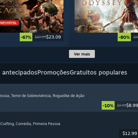
$23.09
-67%
-80%
$69.99
$5
Ver mais
 antecipados
Promoções
Gratuitos populares
Pessoa
, Terror de Sobrevivência
, Roguelike de Ação
$8.9
-10%
$9.99
 Crafting
, Comédia
, Primeira Pessoa
$12.99