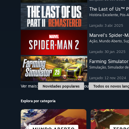
The Last of Us™ P
História Excelente
, Pós-
Lançado: 3 abr. 2025
Marvel's Spider-M
Ação
, Mundo Aberto
, Su
Lançado: 30 jan. 2025
Farming Simulator
Simulação
, Simulador de
Lançado: 12 nov. 2024
Ver mais:
ou
Novidades populares
Todos os novos lan
Explora por categoria
FICÇÃO CIENTÍFICA
CIDADES E
HISTÓRIA