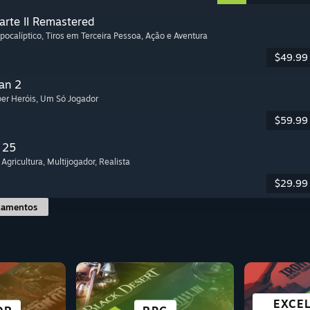
arte II Remastered
Apocalíptico
, Tiros em Terceira Pessoa
, Ação e Aventura
$49.99
an 2
per Heróis
, Um Só Jogador
$59.99
 25
 Agricultura
, Multijogador
, Realista
$29.99
çamentos
GRÁTIS PARA
EXCE