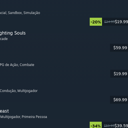
cial
, Sandbox
, Simulação
$19.9
-20%
$24.99
ghting Souls
rcade
$59.99
RPG de Ação
, Combate
$19.99
 Condução
, Multijogador
$69.99
Beast
, Multijogador
, Primeira Pessoa
$39.5
-34%
$59.99