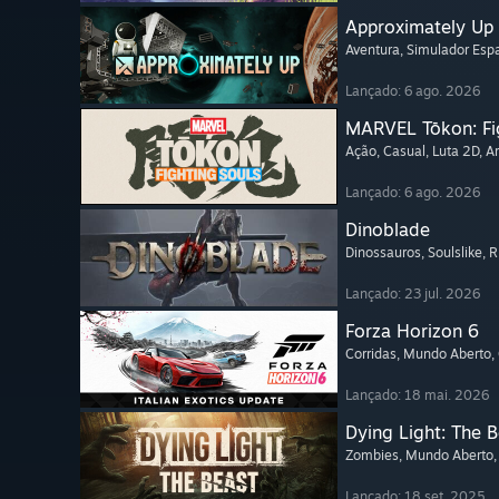
Approximately Up
Aventura
, Simulador Espa
Lançado: 6 ago. 2026
MARVEL Tōkon: Fi
Ação
, Casual
, Luta 2D
, A
Lançado: 6 ago. 2026
Dinoblade
Dinossauros
, Soulslike
, 
Lançado: 23 jul. 2026
Forza Horizon 6
Corridas
, Mundo Aberto
,
Lançado: 18 mai. 2026
Dying Light: The 
Zombies
, Mundo Aberto
Lançado: 18 set. 2025