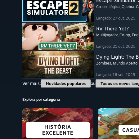
Escape Simulator 
Co-op
, Lógica
, Quebra-
Lançado: 27 out. 2025
RV There Yet?
Multijogador
, Co-op
, En
Lançado: 21 out. 2025
Dying Light: The 
Zombies
, Mundo Aberto
Lançado: 18 set. 2025
Ver mais:
ou
Novidades populares
Todos os novos lan
Explora por categoria
CIDADES E
TODOS OS
HISTÓRIA
FICÇÃO CIE
GRÁTIS 
QUEBRA-CABEÇAS
TERR
CASU
COLONIZAÇÃO
DESPORTOS
EXCELENTE
E CYBER
JOGA