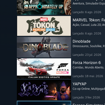
Aventura
, Simulador Espa
Lançado: 6 ago. 2026
MARVEL Tōkon: Fi
Ação
, Casual
, Luta 2D
, A
Lançado: 6 ago. 2026
Dinoblade
Dinossauros
, Soulslike
, 
Lançado: 23 jul. 2026
Forza Horizon 6
Corridas
, Mundo Aberto
,
Lançado: 18 mai. 2026
YAPYAP
Co-op Online
, Multijogad
Lançado: 3 fev. 2026