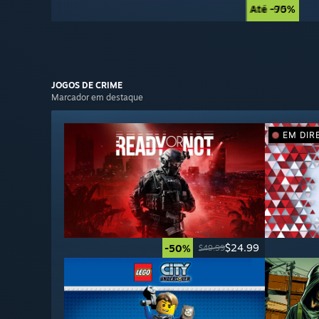
Até -90%
Até -75%
JOGOS DE
CRIME
Marcador em destaque
EM DIR
$24.99
-50%
$49.99