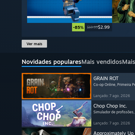
$2.99
-85%
$19.99
Ver mais
Novidades populares
Mais vendidos
Mais
GRAIN ROT
Co-op Online
, Primeira 
Lançado: 7 ago. 2026
Chop Chop Inc.
Simulador de profissões
,
Lançado: 7 ago. 2026
Approximately Up