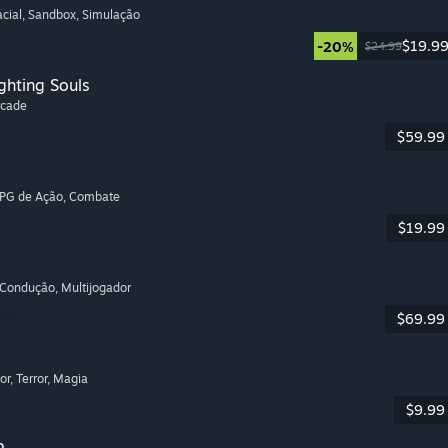
cial
, Sandbox
, Simulação
$19.9
-20%
$24.99
ghting Souls
rcade
$59.99
RPG de Ação
, Combate
$19.99
 Condução
, Multijogador
$69.99
or
, Terror
, Magia
$9.99