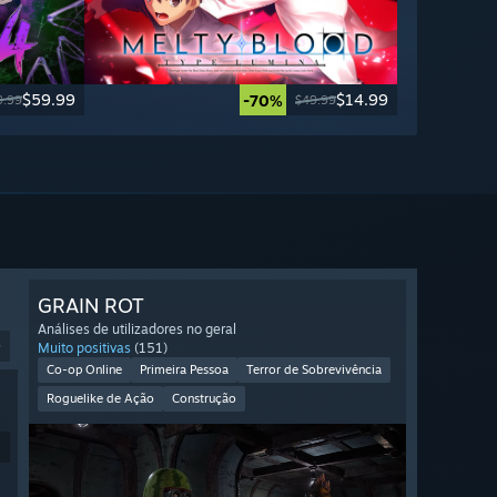
$59.99
$14.99
-70%
9.99
$49.99
GRAIN ROT
Análises de utilizadores no geral
9
Muito positivas
(151)
Co-op Online
Primeira Pessoa
Terror de Sobrevivência
Roguelike de Ação
Construção