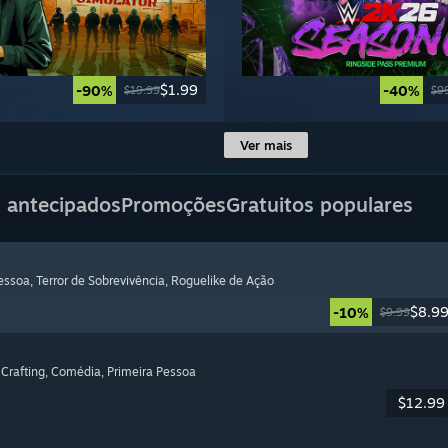
$1.99
-90%
-40%
$19.99
$9
Ver mais
 antecipados
Promoções
Gratuitos populares
Pessoa
, Terror de Sobrevivência
, Roguelike de Ação
$8.9
-10%
$9.99
 Crafting
, Comédia
, Primeira Pessoa
$12.99