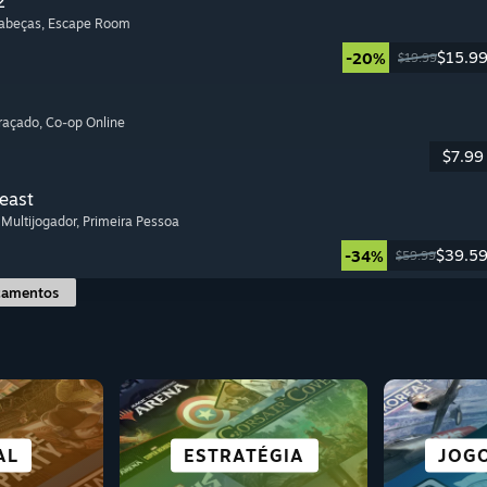
2
Cabeças
, Escape Room
$15.9
-20%
$19.99
graçado
, Co-op Online
$7.99
Beast
, Multijogador
, Primeira Pessoa
$39.5
-34%
$59.99
çamentos
NTÍFICA
PARA
OR
AL
ESTRATÉGIA
AVENTURA
AÇÃO
LUTA
MUND
JOGO
SI
CO
PUNK
R