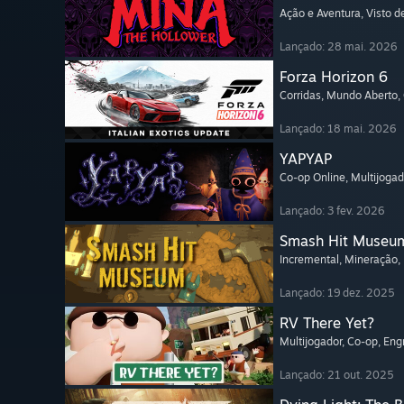
Ação e Aventura
, Visto 
Lançado: 28 mai. 2026
Forza Horizon 6
Corridas
, Mundo Aberto
,
Lançado: 18 mai. 2026
YAPYAP
Co-op Online
, Multijogad
Lançado: 3 fev. 2026
Smash Hit Museu
Incremental
, Mineração
,
Lançado: 19 dez. 2025
RV There Yet?
Multijogador
, Co-op
, En
Lançado: 21 out. 2025