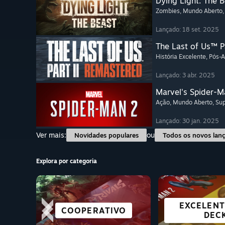
Dying Light: The 
Zombies
, Mundo Aberto
Lançado: 18 set. 2025
The Last of Us™ P
História Excelente
, Pós-
Lançado: 3 abr. 2025
Marvel's Spider-M
Ação
, Mundo Aberto
, Su
Lançado: 30 jan. 2025
Ver mais:
ou
Novidades populares
Todos os novos lan
Explora por categoria
EXCELENT
GRÁTIS 
ROMANCE VISUAL
COOPERATIVO
JOGOS DE R.V.
CASUAL
SOBREVIV
CORRI
JOGA
DEC