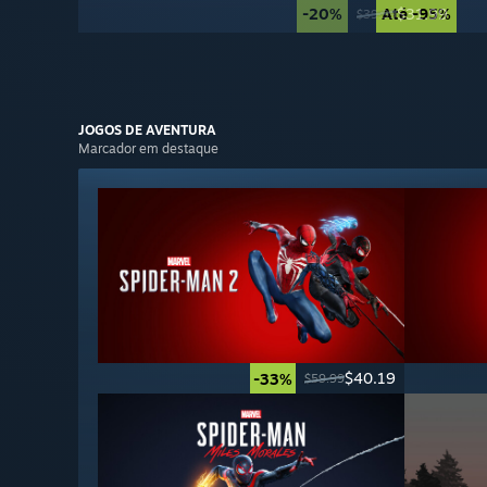
-20%
Até -95%
$31.99
$39.99
JOGOS DE
AVENTURA
Marcador em destaque
$40.19
-33%
$59.99