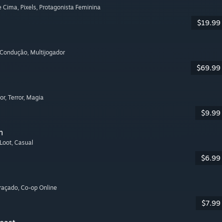
de Cima
, Pixels
, Protagonista Feminina
$19.99
 Condução
, Multijogador
$69.99
or
, Terror
, Magia
$9.99
m
 Loot
, Casual
$6.99
graçado
, Co-op Online
$7.99