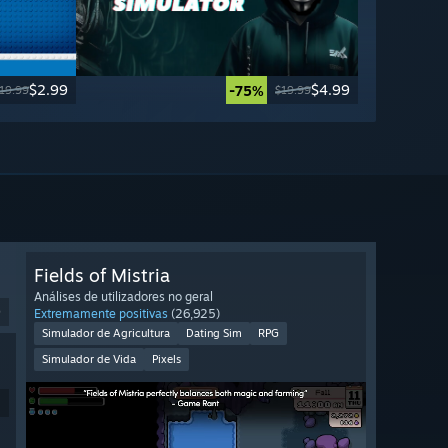
$2.99
$4.99
-75%
19.99
$19.99
Fields of Mistria
Análises de utilizadores no geral
9
Extremamente positivas
(26,925)
Simulador de Agricultura
Dating Sim
RPG
Simulador de Vida
Pixels