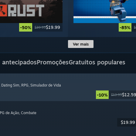
$19.99
-50%
-85%
$39.99
$
Ver mais
 antecipados
Promoções
Gratuitos populares
, Dating Sim
, RPG
, Simulador de Vida
$12.5
-10%
$13.99
RPG de Ação
, Combate
$19.99