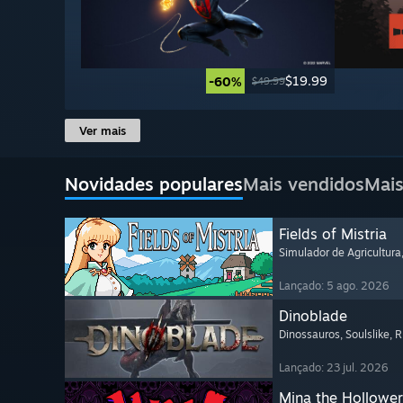
$19.99
-60%
$49.99
Ver mais
Novidades populares
Mais vendidos
Mais
Fields of Mistria
Simulador de Agricultura
Lançado: 5 ago. 2026
Dinoblade
Dinossauros
, Soulslike
, 
Lançado: 23 jul. 2026
Mina the Hollower