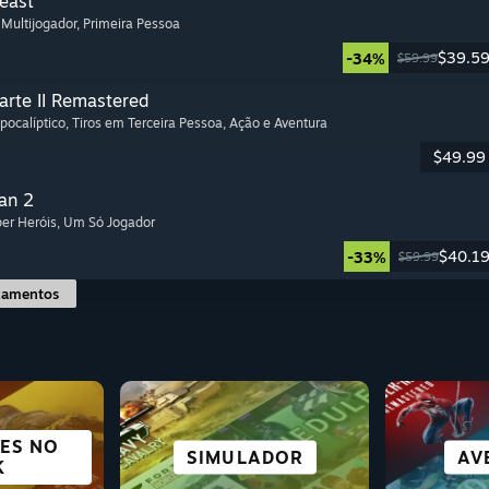
Beast
, Multijogador
, Primeira Pessoa
$39.5
-34%
$59.99
arte II Remastered
Apocalíptico
, Tiros em Terceira Pessoa
, Ação e Aventura
$49.99
an 2
per Heróis
, Um Só Jogador
$40.1
-33%
$59.99
çamentos
ES NO
PARA
FICÇÃO
ÊNCIA
DAS
ESTRATÉGIA
SIMULADOR
ROGUELIKE
AÇÃO
AV
R
K
E C