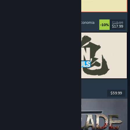
ReStory: Chill Electronics Repairs
Simulador de profissões
, Confortável
, Gestão
, Economia
$19.99
-10%
$17.99
Lançado: 6 ago. 2026
MARVEL Tōkon: Fighting Souls
Ação
, Casual
, Luta 2D
, Arcade
$59.99
Lançado: 6 ago. 2026