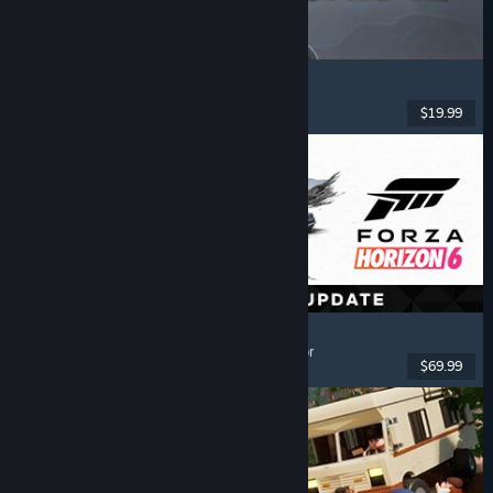
Dinoblade
Dinossauros
, Soulslike
, RPG de Ação
, Combate
$19.99
Lançado: 23 jul. 2026
Forza Horizon 6
Corridas
, Mundo Aberto
, Condução
, Multijogador
$69.99
Lançado: 18 mai. 2026