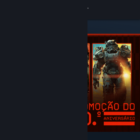
Iniciar sessão
Loja
Comunidade
Sobre
Apoio
Alterar idioma
Instala a app móvel do Steam
Ver versão para computadores
Recomendados e em destaque