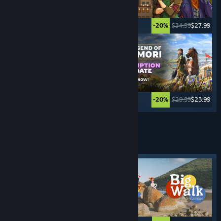
$39.99
$19.99
$34.99
$27.99
-50%
-20%
$59.99
$11.99
$29.99
$23.99
-80%
-20%
Ver mais
JOGOS DE
AVENTURA
Marcador em destaque