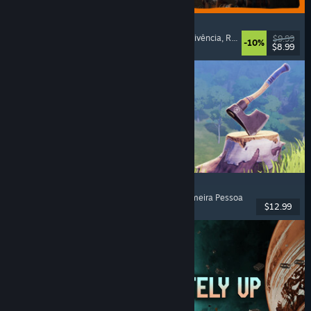
GRAIN ROT
Co-op Online
, Primeira Pessoa
, Terror de Sobrevivência
, Roguelike de Ação
$9.99
-10%
$8.99
Lançado: 7 ago. 2026
Chop Chop Inc.
Simulador de profissões
, Crafting
, Comédia
, Primeira Pessoa
$12.99
Lançado: 7 ago. 2026