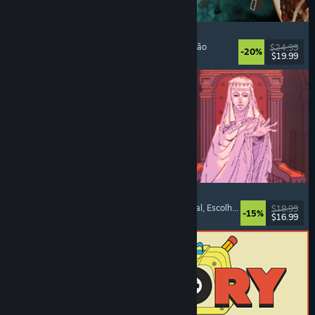
Approximately Up
Aventura
, Simulador Espacial
, Sandbox
, Simulação
$24.99
-20%
$19.99
Lançado: 6 ago. 2026
Sovereign Tower
Escolhas Importantes
, Romance Visual
, Medieval
, Escolhe a tua Aventura
$19.99
-15%
$16.99
Lançado: 6 ago. 2026