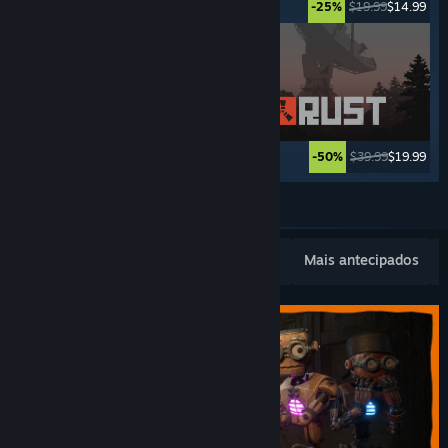
$24.99
$19.99
$19.99
$14.99
-20%
-25%
$49.99
$2.49
$39.99
$19.99
-95%
-50%
Ver mais
Novidades populares
Mais vendidos
Mais antecipados