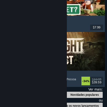
RV There Yet?
Multijogador
, Co-op
, Engraçado
, Co-op Online
$7.99
Lançado: 21 out. 2025
Dying Light: The Beast
Zombies
, Mundo Aberto
, Multijogador
, Primeira Pessoa
$59.99
-34%
$39.59
Lançado: 18 set. 2025
Ver mais:
Novidades populares
ou
Todos os novos lançamentos