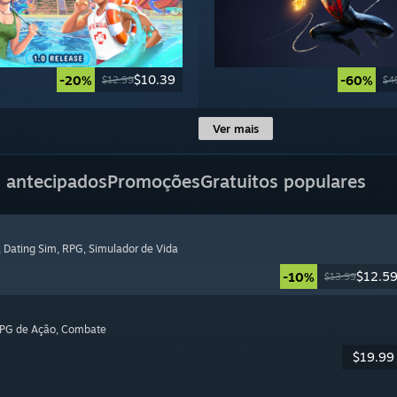
$10.39
-20%
-60%
$12.99
$4
Ver mais
 antecipados
Promoções
Gratuitos populares
, Dating Sim
, RPG
, Simulador de Vida
$12.5
-10%
$13.99
RPG de Ação
, Combate
$19.99