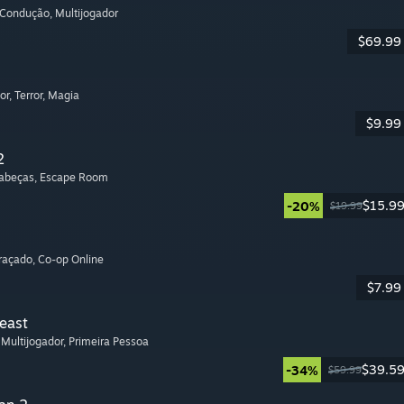
 Condução
, Multijogador
$69.99
or
, Terror
, Magia
$9.99
2
Cabeças
, Escape Room
$15.9
-20%
$19.99
graçado
, Co-op Online
$7.99
Beast
, Multijogador
, Primeira Pessoa
$39.5
-34%
$59.99