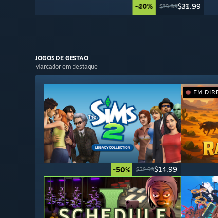
-40%
-20%
$29.99
$31.99
$49.99
$39.99
JOGOS DE
GESTÃO
Marcador em destaque
EM DIR
$14.99
-50%
$29.99