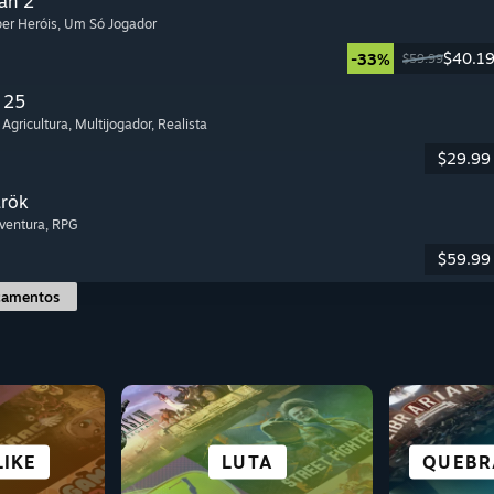
an 2
per Heróis
, Um Só Jogador
$40.1
-33%
$59.99
 25
 Agricultura
, Multijogador
, Realista
$29.99
arök
Aventura
, RPG
$59.99
çamentos
FICÇÃO
IKE
URA
DAS
O
ESTRATÉGIA
CASUAL
LUTA
RPG
QUEBR
SOBR
COO
E C