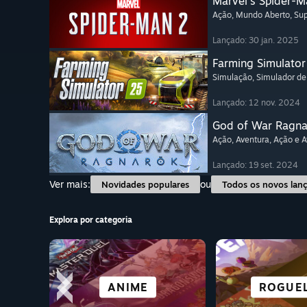
Marvel's Spider-M
Ação
, Mundo Aberto
, Su
Lançado: 30 jan. 2025
Farming Simulator
Simulação
, Simulador de
Lançado: 12 nov. 2024
God of War Ragn
Ação
, Aventura
, Ação e 
Lançado: 19 set. 2024
Ver mais:
ou
Novidades populares
Todos os novos lan
Explora por categoria
JOGOS DE R.V.
SIMULADOR
TERROR
ANIME
ROGUEL
AVENT
CORRI
AÇÃ