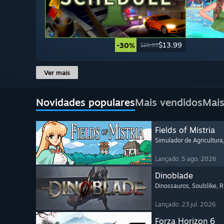
$13.99
-30%
$19.99
Ver mais
Novidades populares
Mais vendidos
Mais
Fields of Mistria
Simulador de Agricultura
Lançado: 5 ago. 2026
Dinoblade
Dinossauros
, Soulslike
, 
Lançado: 23 jul. 2026
Forza Horizon 6