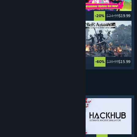
$24.99
$12.49
$24.99
$19.99
-50%
-20%
$39.99
$27.99
$39.99
$15.99
-30%
-60%
Ver mais
JOGOS DE
CRIME
Marcador em destaque