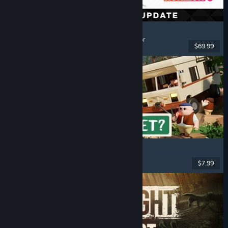
Forza Horizon 6
Corridas
, Mundo Aberto
, Condução
, Multijogador
$69.99
Lançado: 18 mai. 2026
RV There Yet?
Multijogador
, Co-op
, Engraçado
, Co-op Online
$7.99
Lançado: 21 out. 2025