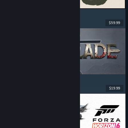
MARVEL Tōkon: Fighting Souls
Ação
, Casual
, Luta 2D
, Arcade
$59.99
Lançado: 6 ago. 2026
Dinoblade
Dinossauros
, Soulslike
, RPG de Ação
, Combate
$19.99
Lançado: 23 jul. 2026