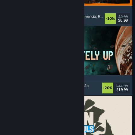
GRAIN ROT
Co-op Online
, Primeira Pessoa
, Terror de Sobrevivência
, Roguelike de Ação
$9.99
-10%
$8.99
Lançado: 7 ago. 2026
Approximately Up
Aventura
, Simulador Espacial
, Sandbox
, Simulação
$24.99
-20%
$19.99
Lançado: 6 ago. 2026