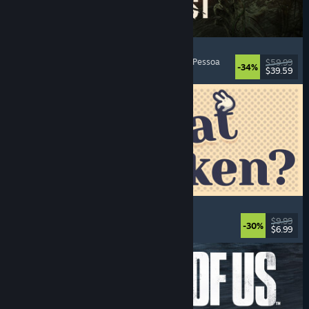
Dying Light: The Beast
Zombies
, Mundo Aberto
, Multijogador
, Primeira Pessoa
$59.99
-34%
$39.59
Lançado: 18 set. 2025
Is This Seat Taken?
Quebra-Cabeças
, Casual
, Relaxante
, Fofo
$9.99
-30%
$6.99
Lançado: 7 ago. 2025