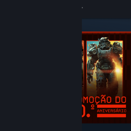
Iniciar sessão
Loja
Comunidade
Sobre
Apoio
Alterar idioma
Instala a app móvel do Steam
Ver versão para computadores
Recomendados e em destaque