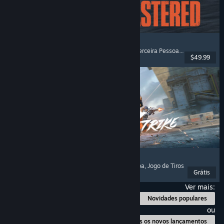
The Last of Us™ Parte II Remastered
História Excelente
, Pós-Apocalíptico
, Tiros em Terceira Pessoa
, Ação e Aventu
$49.99
Lançado: 3 abr. 2025
Blood Strike
Ação
, Grátis para Jogar
, Tiros em Primeira Pessoa
, Jogo de Tiros
Grátis
Lançado: 13 mar. 2025
Ver mais:
Novidades populares
ou
Todos os novos lançamentos