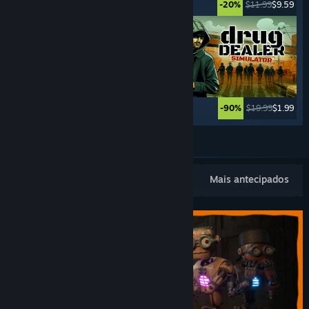
$49.99
$24.99
$11.99
$9.59
-50%
-20%
$19.99
$2.99
$19.99
$1.99
-85%
-90%
Ver mais
Novidades populares
Mais vendidos
Mais antecipados