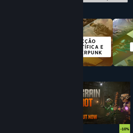
Explora por categoria
FICÇÃO
GRÁTIS PARA
CIENTÍFICA E
JOGAR
CYBERPUNK
Menos de $10
$9.90
$8.41
-15%
-10%