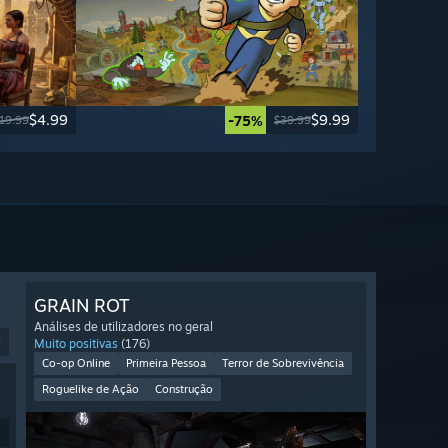
$4.99
$9.99
-75%
19.99
$39.99
GRAIN ROT
Análises de utilizadores no geral
9
Muito positivas
(176)
Co-op Online
Primeira Pessoa
Terror de Sobrevivência
Roguelike de Ação
Construção