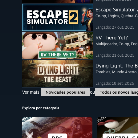
Escape Simulator 
Co-op
, Lógica
, Quebra-
Lançado: 27 out. 2025
RV There Yet?
Multijogador
, Co-op
, En
Lançado: 21 out. 2025
Dying Light: The 
Zombies
, Mundo Aberto
Lançado: 18 set. 2025
Ver mais:
ou
Novidades populares
Todos os novos lan
Explora por categoria
GRÁTIS PARA
FICÇÃO CIE