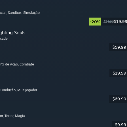
cial
, Sandbox
, Simulação
$19.9
-20%
$24.99
ghting Souls
rcade
$59.99
RPG de Ação
, Combate
$19.99
 Condução
, Multijogador
$69.99
or
, Terror
, Magia
$9.99