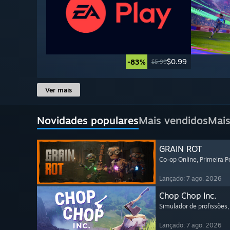
$0.99
-83%
$5.99
Ver mais
Novidades populares
Mais vendidos
Mais
GRAIN ROT
Co-op Online
, Primeira 
Lançado: 7 ago. 2026
Chop Chop Inc.
Simulador de profissões
,
Lançado: 7 ago. 2026