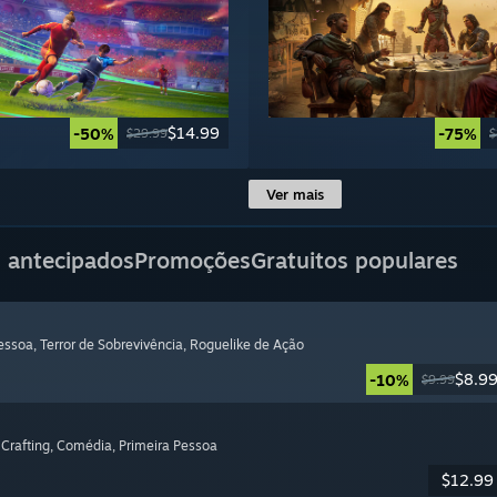
$14.99
-50%
-75%
$29.99
$
Ver mais
 antecipados
Promoções
Gratuitos populares
Pessoa
, Terror de Sobrevivência
, Roguelike de Ação
$8.9
-10%
$9.99
 Crafting
, Comédia
, Primeira Pessoa
$12.99