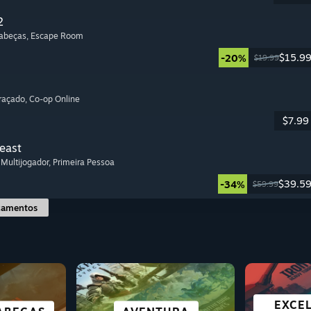
2
Cabeças
, Escape Room
$15.9
-20%
$19.99
graçado
, Co-op Online
$7.99
Beast
, Multijogador
, Primeira Pessoa
$39.5
-34%
$59.99
çamentos
NTÍFICA
EXCE
TO