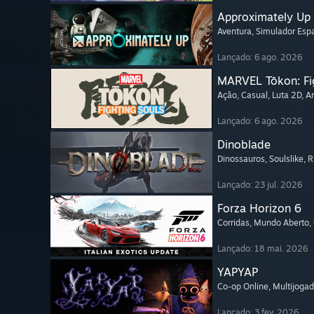
Approximately Up
Aventura
, Simulador Espa
Lançado: 6 ago. 2026
MARVEL Tōkon: Fi
Ação
, Casual
, Luta 2D
, A
Lançado: 6 ago. 2026
Dinoblade
Dinossauros
, Soulslike
, 
Lançado: 23 jul. 2026
Forza Horizon 6
Corridas
, Mundo Aberto
,
Lançado: 18 mai. 2026
YAPYAP
Co-op Online
, Multijogad
Lançado: 3 fev. 2026