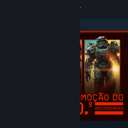
Iniciar sessão
Loja
Comunidade
Sobre
Apoio
Alterar idioma
Instala a app móvel do Steam
Ver versão para computadores
Recomendados e em destaque