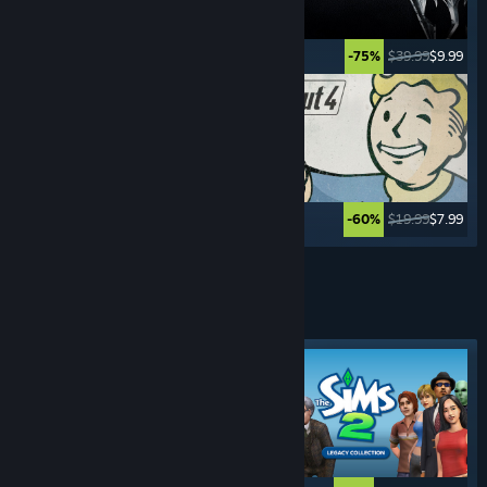
$59.99
$17.99
$39.99
$9.99
-70%
-75%
$9.99
$0.99
$19.99
$7.99
-90%
-60%
Ver mais
JOGOS DE
GESTÃO
Marcador em destaque