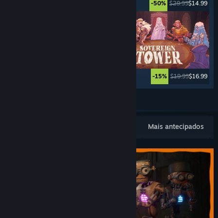
$34.99
$27.99
$29.99
$14.99
-20%
-50%
$12.99
$10.39
$19.99
$16.99
-20%
-15%
Ver mais
Novidades populares
Mais vendidos
Mais antecipados