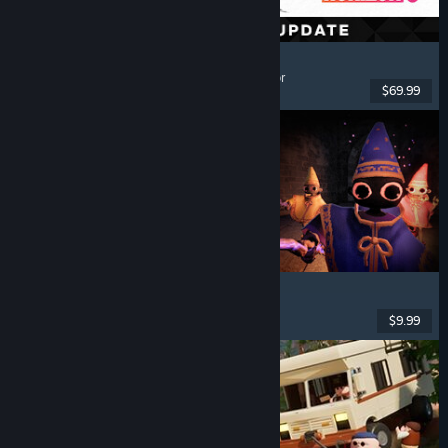
Forza Horizon 6
Corridas
, Mundo Aberto
, Condução
, Multijogador
$69.99
Lançado: 18 mai. 2026
YAPYAP
Co-op Online
, Multijogador
, Terror
, Magia
$9.99
Lançado: 3 fev. 2026