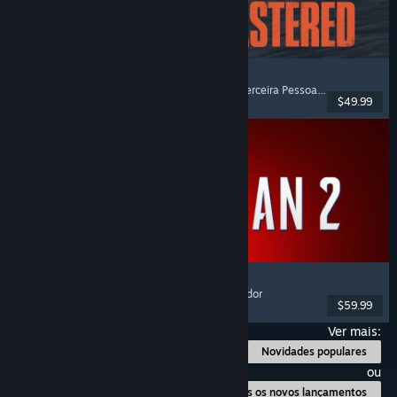
The Last of Us™ Parte II Remastered
História Excelente
, Pós-Apocalíptico
, Tiros em Terceira Pessoa
, Ação e Aventu
$49.99
Lançado: 3 abr. 2025
Marvel's Spider-Man 2
Ação
, Mundo Aberto
, Super Heróis
, Um Só Jogador
$59.99
Lançado: 30 jan. 2025
Ver mais:
Novidades populares
ou
Todos os novos lançamentos