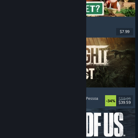
RV There Yet?
Multijogador
, Co-op
, Engraçado
, Co-op Online
$7.99
Lançado: 21 out. 2025
Dying Light: The Beast
Zombies
, Mundo Aberto
, Multijogador
, Primeira Pessoa
$59.99
-34%
$39.59
Lançado: 18 set. 2025