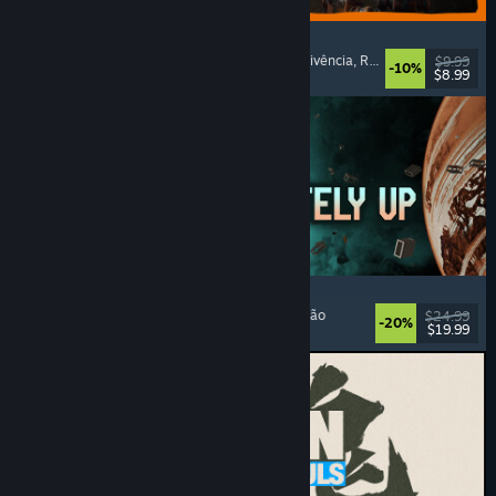
GRAIN ROT
Co-op Online
, Primeira Pessoa
, Terror de Sobrevivência
, Roguelike de Ação
$9.99
-10%
$8.99
Lançado: 7 ago. 2026
Approximately Up
Aventura
, Simulador Espacial
, Sandbox
, Simulação
$24.99
-20%
$19.99
Lançado: 6 ago. 2026