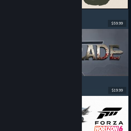
MARVEL Tōkon: Fighting Souls
Ação
, Casual
, Luta 2D
, Arcade
$59.99
Lançado: 6 ago. 2026
Dinoblade
Dinossauros
, Soulslike
, RPG de Ação
, Combate
$19.99
Lançado: 23 jul. 2026