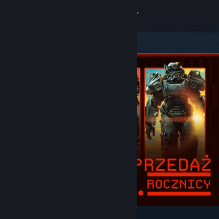
Zaloguj się
Sklep
Społeczność
Informacje
Wsparcie
Zmień język
Pobierz aplikację mobilną Steam
Wersja przeglądarkowa
Wyróżnione i polecane