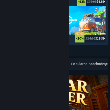
$69.99
$3.49
$69.99
$4.89
-95%
-93%
$39.99
$9.99
$24.99
$19.99
-75%
-20%
Zobacz więcej
Popularne nowe tytuły
Bestsellery
Popularne nadchodzące