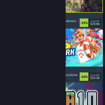
Corsair Cove
Strategiczne
, Budowanie miasta
, Symulatory
, Budowanie bazy
$39.99
-25%
$29.99
Premiera: 31 lipca 2026
Waterpark Simulator
Symulatory
, Zarządzanie
, Jednoosobowe
, Wieloosobowe
$12.99
-20%
$10.39
Premiera: 31 lipca 2026