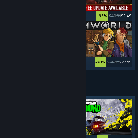
$39.99
$19.99
$49.99
$2.49
-50%
-95%
$39.99
$9.99
$34.99
$27.99
-75%
-20%
Zobacz więcej
SYMULATORY
JAZDY
Wyróżniony tag