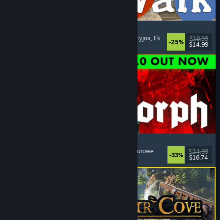
Big Walk
Otwarty świat
, Przygodowe
, Kampania kooperacyjna
, Eksploracja
$19.99
-25%
$14.99
Premiera: 4 sierpnia 2026
Quasimorph
RPG
, Strategiczne
, Walka turowa
, Strategiczne turowe
$24.99
-33%
$16.74
Premiera: 31 lipca 2026