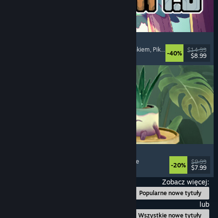
Sephiria
Roguelike akcji
, Roguelite
, Zarządzanie ekwipunkiem
, Pikselowa grafika
$14.99
-40%
$8.99
Premiera: 31 lipca 2026
Leafy Corner
Przytulne
, Rekreacyjne
, Symulatory
, Zarządzanie
$9.99
-20%
$7.99
Premiera: 30 lipca 2026
Zobacz więcej:
Popularne nowe tytuły
lub
Wszystkie nowe tytuły