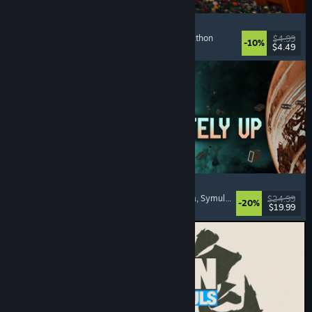
Cellar Keeper
Relaksujące
, Rekreacyjne
, Organizacja
, Collectathon
$4.99
-10%
$4.49
Premiera: 6 sierpnia 2026
Approximately Up
Przygodowe
, Symulator kosmiczny
, Piaskownica
, Symulatory
$24.99
-20%
$19.99
Premiera: 6 sierpnia 2026