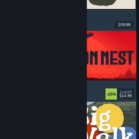
MARVEL Tōkon: Fighting Souls
Akcja
, Rekreacyjne
, Bijatyka 2D
, Zręcznościowe
$59.99
Premiera: 6 sierpnia 2026
IRON NEST: Heavy Turret Simulator
Wojskowe
, Symulatory
, Realistyczne
, 3D
$19.99
-25%
$14.99
Premiera: 6 sierpnia 2026