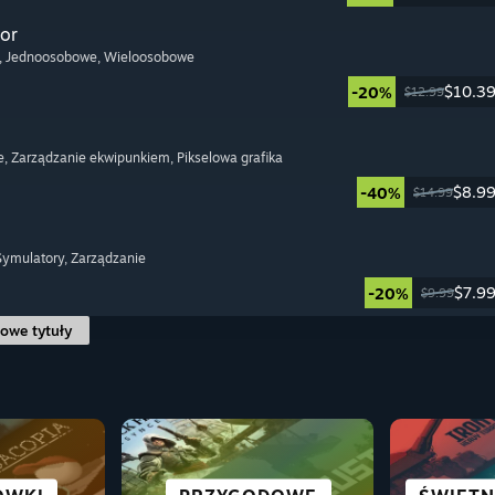
or
, Jednoosobowe
, Wieloosobowe
$10.3
-20%
$12.99
e
, Zarządzanie ekwipunkiem
, Pikselowa grafika
$8.9
-40%
$14.99
 Symulatory
, Zarządzanie
$7.9
-20%
$9.99
owe tytuły
CTION I
POWIEŚCI
WS