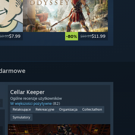
$7.99
$11.99
-80%
19.99
$59.99
 darmowe
Cellar Keeper
Ogólne recenzje użytkowników
9
W większości pozytywne
(82)
Relaksujące
Rekreacyjne
Organizacja
Collectathon
Symulatory
9