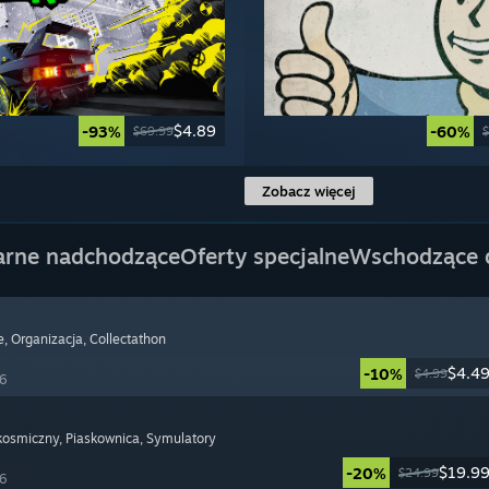
$4.89
-93%
-60%
$69.99
$
Zobacz więcej
arne nadchodzące
Oferty specjalne
Wschodzące
e
, Organizacja
, Collectathon
$4.4
-10%
$4.99
26
 kosmiczny
, Piaskownica
, Symulatory
$19.9
-20%
$24.99
26