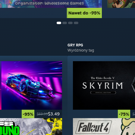
Nawet do -90%
Nawet do -75%
GRY
RPG
Wyróżniony tag
$3.49
-95%
-75%
$69.99
$