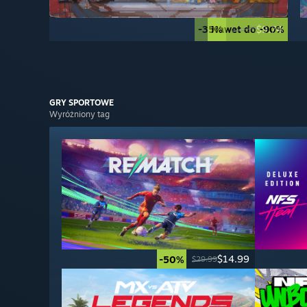
-35%
Nawet do -90%
$9.74
$14.99
GRY
SPORTOWE
Wyróżniony tag
$14.99
-50%
$29.99