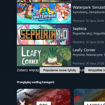
Waterpark Simulat
Symulatory
, Zarządzanie
Premiera: 31 lipca 2026
Sephiria
Roguelike akcji
, Roguelit
Premiera: 31 lipca 2026
Leafy Corner
Przytulne
, Rekreacyjne
,
Premiera: 30 lipca 2026
Zobacz więcej:
lub
Popularne nowe tytuły
Wszystkie n
Przeglądaj według kategorii
SCIENCE FI