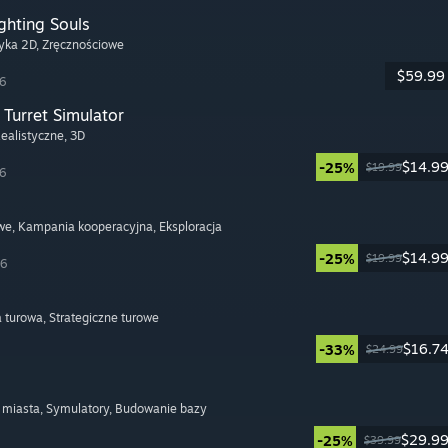
ghting Souls
tyka 2D
, Zręcznościowe
$59.99
26
Turret Simulator
Realistyczne
, 3D
$14.9
-25%
$19.99
26
we
, Kampania kooperacyjna
, Eksploracja
$14.9
-25%
$19.99
26
a turowa
, Strategiczne turowe
$16.7
-33%
$24.99
 miasta
, Symulatory
, Budowanie bazy
$29.9
-25%
$39.99