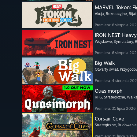
MARVEL Tōkon: Fi
Akcja
, Rekreacyjne
, Bija
Premiera: 6 sierpnia 20
IRON NEST: Heavy 
Wojskowe
, Symulatory
, 
Premiera: 6 sierpnia 20
Big Walk
Otwarty świat
, Przygodo
Premiera: 4 sierpnia 20
Quasimorph
RPG
, Strategiczne
, Walk
Premiera: 31 lipca 2026
Corsair Cove
Strategiczne
, Budowanie
Premiera: 31 lipca 2026