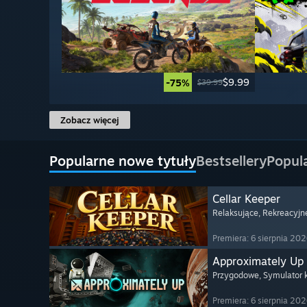
$9.99
-75%
$39.99
Zobacz więcej
Popularne nowe tytuły
Bestsellery
Popul
Cellar Keeper
Relaksujące
, Rekreacyjn
Premiera: 6 sierpnia 20
Approximately Up
Przygodowe
, Symulator
Premiera: 6 sierpnia 20