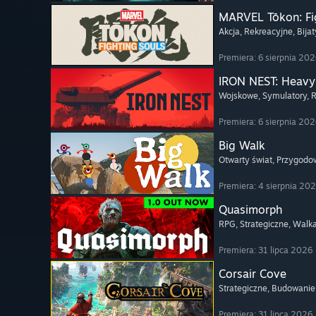
MARVEL Tōkon: Fi
Akcja
, Rekreacyjne
, Bija
Premiera: 6 sierpnia 20
IRON NEST: Heavy 
Wojskowe
, Symulatory
, 
Premiera: 6 sierpnia 20
Big Walk
Otwarty świat
, Przygodo
Premiera: 4 sierpnia 20
Quasimorph
RPG
, Strategiczne
, Walk
Premiera: 31 lipca 2026
Corsair Cove
Strategiczne
, Budowanie
Premiera: 31 lipca 2026