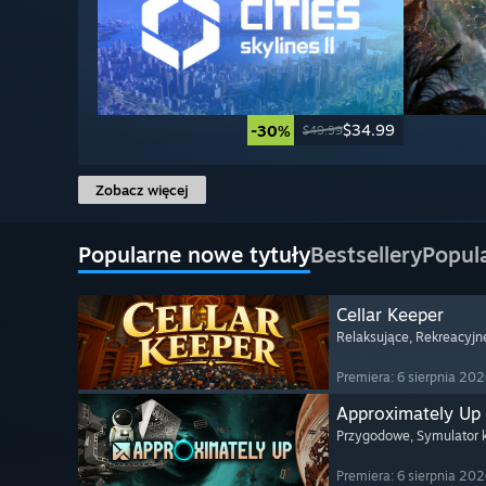
$34.99
-30%
$49.99
Zobacz więcej
Popularne nowe tytuły
Bestsellery
Popul
Cellar Keeper
Relaksujące
, Rekreacyjn
Premiera: 6 sierpnia 20
Approximately Up
Przygodowe
, Symulator
Premiera: 6 sierpnia 20