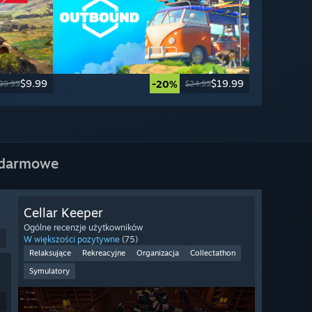
$9.99
$19.99
-20%
39.99
$24.99
 darmowe
Cellar Keeper
Ogólne recenzje użytkowników
9
W większości pozytywne
(75)
Relaksujące
Rekreacyjne
Organizacja
Collectathon
Symulatory
9