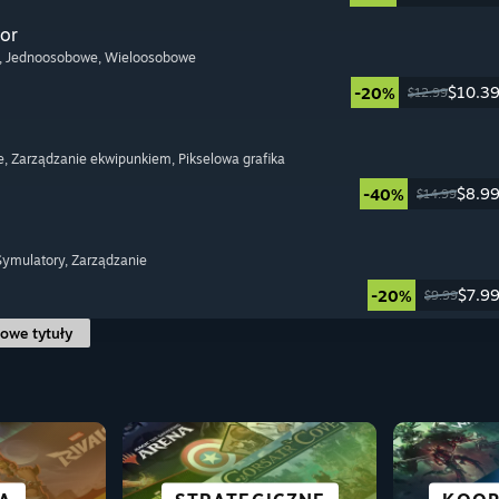
or
, Jednoosobowe
, Wieloosobowe
$10.3
-20%
$12.99
e
, Zarządzanie ekwipunkiem
, Pikselowa grafika
$8.9
-40%
$14.99
 Symulatory
, Zarządzanie
$7.9
-20%
$9.99
owe tytuły
ŚCI
WS