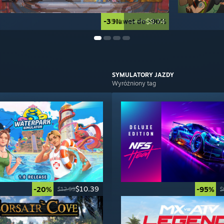
-35%
Nawet do -90%
$9.74
$14.99
SYMULATORY
JAZDY
Wyróżniony tag
$10.39
-20%
-95%
$12.99
$