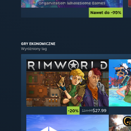
Nawet do -90%
Nawet do -75%
GRY
EKONOMICZNE
Wyróżniony tag
$27.99
-20%
$34.99