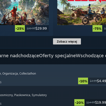
$29.99
-25%
-75%
$39.99
$
Zobacz więcej
arne nadchodzące
Oferty specjalne
Wschodzące
e
, Organizacja
, Collectathon
$4.4
-10%
$4.99
26
 kosmiczny
, Piaskownica
, Symulatory
$19.9
-20%
$24.99
26