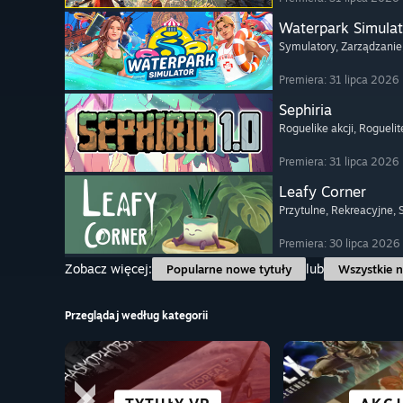
Waterpark Simulat
Symulatory
, Zarządzanie
Premiera: 31 lipca 2026
Sephiria
Roguelike akcji
, Roguelit
Premiera: 31 lipca 2026
Leafy Corner
Przytulne
, Rekreacyjne
,
Premiera: 30 lipca 2026
Zobacz więcej:
lub
Popularne nowe tytuły
Wszystkie n
Przeglądaj według kategorii
POWIE