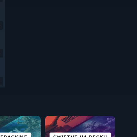
9
9
9
ZYSTKIE