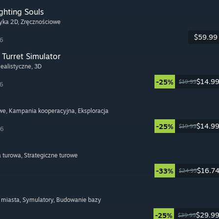
ghting Souls
tyka 2D
, Zręcznościowe
$59.99
26
Turret Simulator
Realistyczne
, 3D
$14.9
-25%
$19.99
26
we
, Kampania kooperacyjna
, Eksploracja
$14.9
-25%
$19.99
26
a turowa
, Strategiczne turowe
$16.7
-33%
$24.99
 miasta
, Symulatory
, Budowanie bazy
$29.9
-25%
$39.99