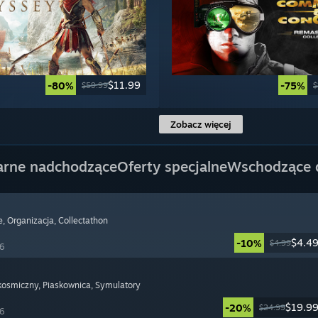
$11.99
-80%
-75%
$59.99
$
Zobacz więcej
arne nadchodzące
Oferty specjalne
Wschodzące
e
, Organizacja
, Collectathon
$4.4
-10%
$4.99
26
 kosmiczny
, Piaskownica
, Symulatory
$19.9
-20%
$24.99
26