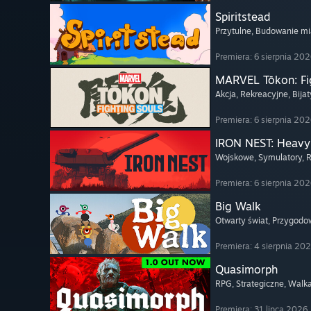
Spiritstead
Przytulne
, Budowanie mi
Premiera: 6 sierpnia 20
MARVEL Tōkon: Fi
Akcja
, Rekreacyjne
, Bija
Premiera: 6 sierpnia 20
IRON NEST: Heavy 
Wojskowe
, Symulatory
, 
Premiera: 6 sierpnia 20
Big Walk
Otwarty świat
, Przygodo
Premiera: 4 sierpnia 20
Quasimorph
RPG
, Strategiczne
, Walk
Premiera: 31 lipca 2026