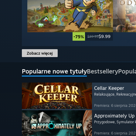
$9.99
-75%
$39.99
Zobacz więcej
Popularne nowe tytuły
Bestsellery
Popul
Cellar Keeper
Relaksujące
, Rekreacyjn
Premiera: 6 sierpnia 20
Approximately Up
Przygodowe
, Symulator
Premiera: 6 sierpnia 20