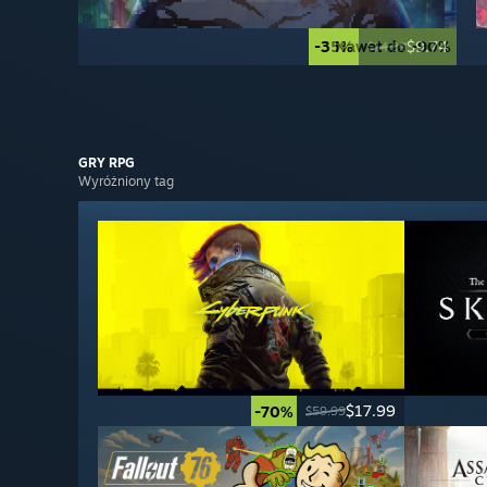
-35%
Nawet do -90%
$9.74
$14.99
GRY
RPG
Wyróżniony tag
$17.99
-70%
$59.99