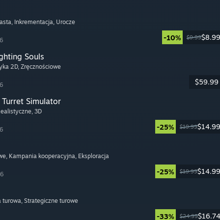
asta
, Inkrementacja
, Urocze
$8.9
-10%
$9.99
26
ghting Souls
tyka 2D
, Zręcznościowe
$59.99
26
Turret Simulator
Realistyczne
, 3D
$14.9
-25%
$19.99
26
we
, Kampania kooperacyjna
, Eksploracja
$14.9
-25%
$19.99
26
a turowa
, Strategiczne turowe
$16.7
-33%
$24.99