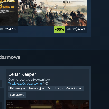
$4.99
$4.49
-85%
19.99
$29.99
 darmowe
Cellar Keeper
Ogólne recenzje użytkowników
9
W większości pozytywne
(46)
Relaksujące
Rekreacyjne
Organizacja
Collectathon
Symulatory
9