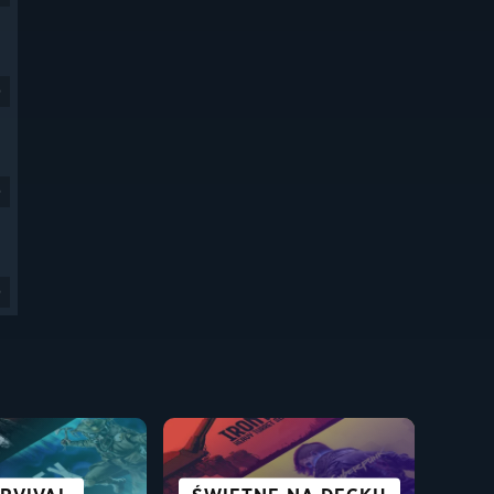
9
9
9
E FICTION I