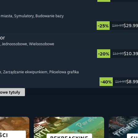
 miasta
, Symulatory
, Budowanie bazy
$29.9
-25%
$39.99
or
, Jednoosobowe
, Wieloosobowe
$10.3
-20%
$12.99
e
, Zarządzanie ekwipunkiem
, Pikselowa grafika
$8.9
-40%
$14.99
owe tytuły
KIE
ŚCI
SCIENC