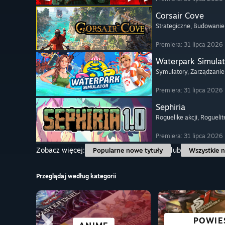
Corsair Cove
Strategiczne
, Budowanie
Premiera: 31 lipca 2026
Waterpark Simulat
Symulatory
, Zarządzanie
Premiera: 31 lipca 2026
Sephiria
Roguelike akcji
, Roguelit
Premiera: 31 lipca 2026
Zobacz więcej:
lub
Popularne nowe tytuły
Wszystkie n
Przeglądaj według kategorii
WSZYST
POWIE