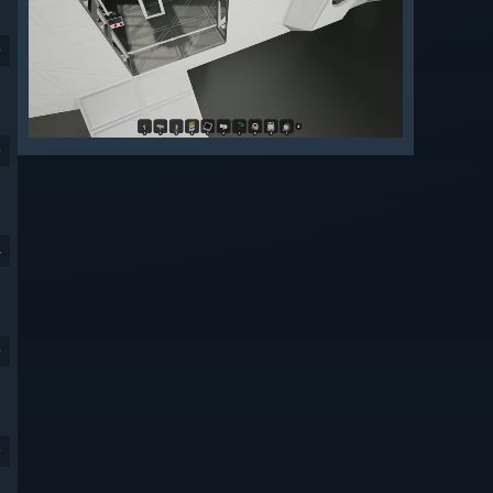
9
9
4
9
9