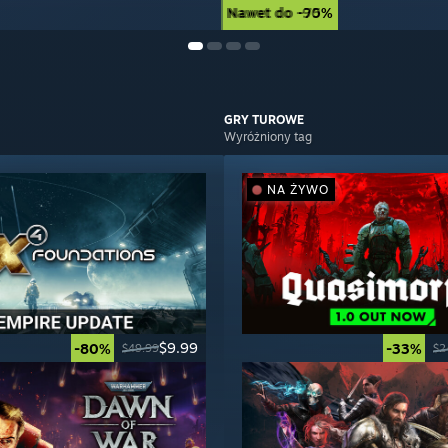
Nawet do -90%
Nawet do -75%
GRY
TUROWE
Wyróżniony tag
NA ŻYWO
$9.99
-80%
-33%
$49.99
$2