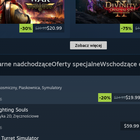
$20.99
-30%
-75%
$29.99
$4
Zobacz więcej
arne nadchodzące
Oferty specjalne
Wschodzące
 kosmiczny
, Piaskownica
, Symulatory
$19.9
-20%
$24.99
26
ghting Souls
tyka 2D
, Zręcznościowe
$59.99
26
Turret Simulator