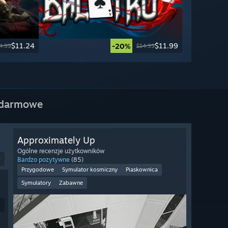
$11.24
$11.99
-20%
4.99
$14.99
 darmowe
Approximately Up
Ogólne recenzje użytkowników
9
Bardzo pozytywne
(85)
Przygodowe
Symulator kosmiczny
Piaskownica
Symulatory
Zabawne