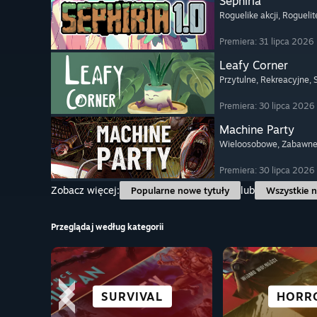
Sephiria
Roguelike akcji
, Roguelit
Premiera: 31 lipca 2026
Leafy Corner
Przytulne
, Rekreacyjne
,
Premiera: 30 lipca 2026
Machine Party
Wieloosobowe
, Zabawn
Premiera: 30 lipca 2026
Zobacz więcej:
lub
Popularne nowe tytuły
Wszystkie n
Przeglądaj według kategorii
MIASTA I OSADY
FREE TO PLAY
SURVIVAL
AKCJA
ŚWIETNE N
OTWARTY 
SYMULA
HORR