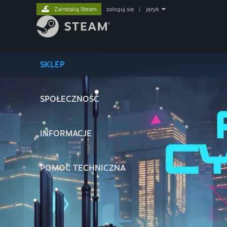
Zainstaluj Steam
zaloguj się
|
język
SKLEP
SPOŁECZNOŚĆ
INFORMACJE
POMOC TECHNICZNA