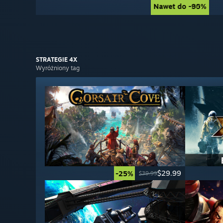
Nawet do -90%
Nawet do -85%
STRATEGIE 4X
Wyróżniony tag
$29.99
-25%
$39.99