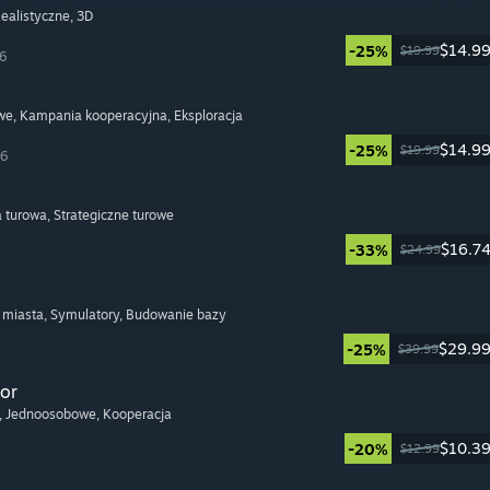
Realistyczne
, 3D
$14.9
-25%
$19.99
26
we
, Kampania kooperacyjna
, Eksploracja
$14.9
-25%
$19.99
26
a turowa
, Strategiczne turowe
$16.7
-33%
$24.99
 miasta
, Symulatory
, Budowanie bazy
$29.9
-25%
$39.99
or
, Jednoosobowe
, Kooperacja
$10.3
-20%
$12.99