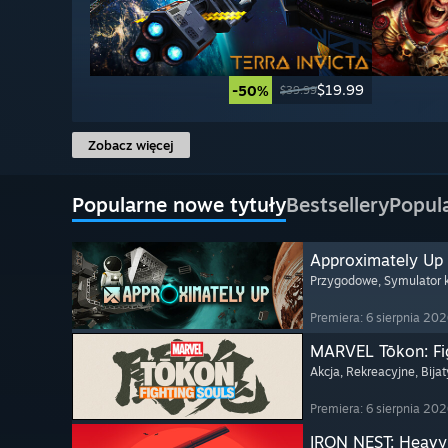
$19.99
-50%
$39.99
Zobacz więcej
Popularne nowe tytuły
Bestsellery
Popul
Approximately Up
Przygodowe
, Symulator
Premiera: 6 sierpnia 20
MARVEL Tōkon: Fi
Akcja
, Rekreacyjne
, Bija
Premiera: 6 sierpnia 20
IRON NEST: Heavy 