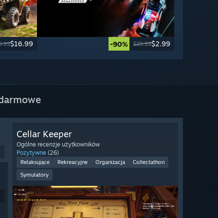
$16.99
$2.99
-90%
9.99
$29.99
 darmowe
Cellar Keeper
Ogólne recenzje użytkowników
9
Pozytywne
(26)
Relaksujące
Rekreacyjne
Organizacja
Collectathon
Symulatory
9