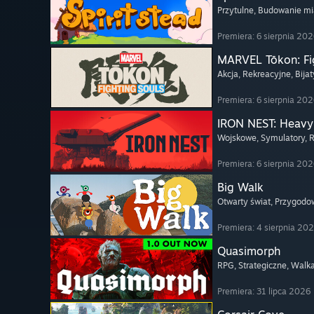
Przytulne
, Budowanie mi
Premiera: 6 sierpnia 20
MARVEL Tōkon: Fi
Akcja
, Rekreacyjne
, Bija
Premiera: 6 sierpnia 20
IRON NEST: Heavy 
Wojskowe
, Symulatory
, 
Premiera: 6 sierpnia 20
Big Walk
Otwarty świat
, Przygodo
Premiera: 4 sierpnia 20
Quasimorph
RPG
, Strategiczne
, Walk
Premiera: 31 lipca 2026