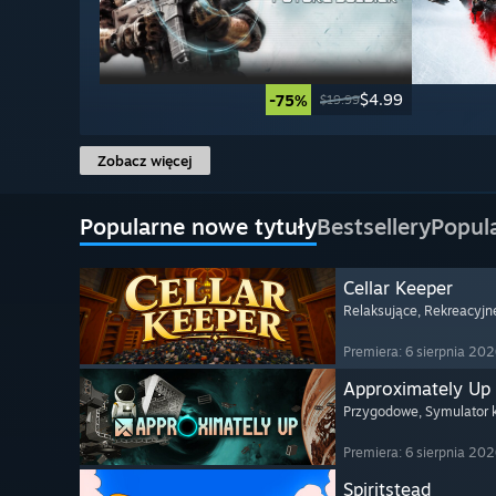
$4.99
-75%
$19.99
Zobacz więcej
Popularne nowe tytuły
Bestsellery
Popul
Cellar Keeper
Relaksujące
, Rekreacyjn
Premiera: 6 sierpnia 20
Approximately Up
Przygodowe
, Symulator
Premiera: 6 sierpnia 20
Spiritstead