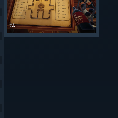
9
9
9
4