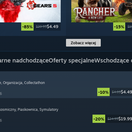
$4.49
-85%
-15%
$29.99
$1
Zobacz więcej
arne nadchodzące
Oferty specjalne
Wschodzące
e
, Organizacja
, Collectathon
$4.4
-10%
$4.99
26
 kosmiczny
, Piaskownica
, Symulatory
$19.9
-20%
$24.99
26