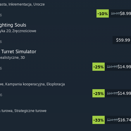
asta
, Inkrementacja
, Urocze
$8.9
-10%
$9.99
26
ghting Souls
tyka 2D
, Zręcznościowe
$59.99
26
Turret Simulator
Realistyczne
, 3D
$14.9
-25%
$19.99
26
we
, Kampania kooperacyjna
, Eksploracja
$14.9
-25%
$19.99
26
a turowa
, Strategiczne turowe
$16.7
-33%
$24.99