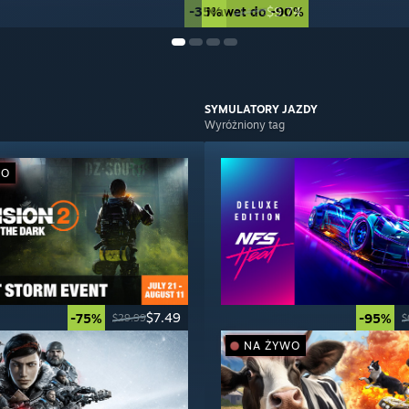
-35%
Nawet do -90%
$9.74
$14.99
SYMULATORY
JAZDY
Wyróżniony tag
WO
$7.49
-75%
-95%
$29.99
$
NA ŻYWO