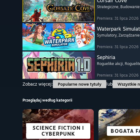
Corsair Cove
Strategiczne
, Budowanie
Premiera: 31 lipca 2026
Waterpark Simulat
Symulatory
, Zarządzanie
Premiera: 31 lipca 2026
Sephiria
Roguelike akcji
, Roguelit
Premiera: 31 lipca 2026
Zobacz więcej:
lub
Popularne nowe tytuły
Wszystkie n
Przeglądaj według kategorii
SCIENCE FICTION I
KOOPERACYJNE
TYTUŁY VR
AKCJA
ŚWIETNE N
BOGATA F
BIJAT
ANIM
CYBERPUNK