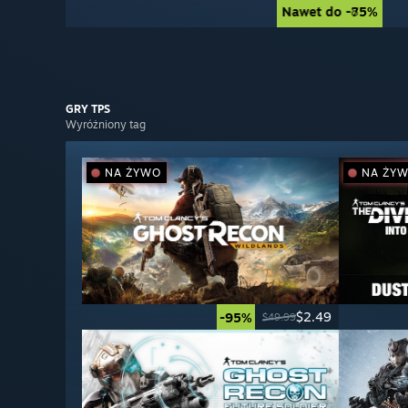
Nawet do -85%
Nawet do -75%
GRY
TPS
Wyróżniony tag
NA ŻYWO
NA ŻY
$2.49
-95%
$49.99