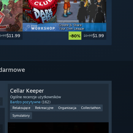
$11.99
$1.99
-80%
9.99
$9.99
 darmowe
Cellar Keeper
Ogólne recenzje użytkowników
9
Bardzo pozytywne
(162)
Relaksujące
Rekreacyjne
Organizacja
Collectathon
Symulatory
9