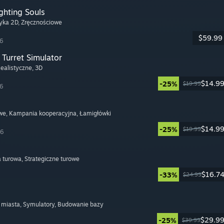
ghting Souls
tyka 2D
, Zręcznościowe
$59.99
26
Turret Simulator
Realistyczne
, 3D
$14.9
-25%
$19.99
26
we
, Kampania kooperacyjna
, Łamigłówki
$14.9
-25%
$19.99
26
a turowa
, Strategiczne turowe
$16.7
-33%
$24.99
 miasta
, Symulatory
, Budowanie bazy
$29.9
-25%
$39.99