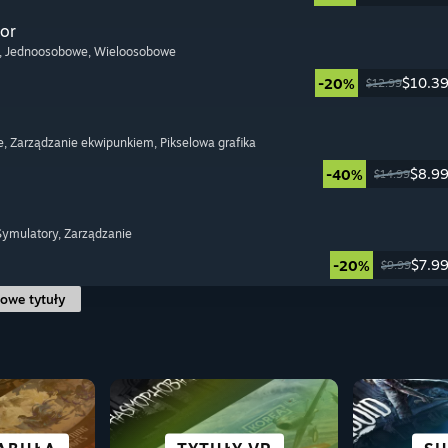
or
, Jednoosobowe
, Wieloosobowe
$10.3
-20%
$12.99
e
, Zarządzanie ekwipunkiem
, Pikselowa grafika
$8.9
-40%
$14.99
 Symulatory
, Zarządzanie
$7.9
-20%
$9.99
owe tytuły
ŚCI
SCIENC
WS