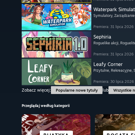
Waterpark Simulat
Symulatory
, Zarządzanie
Premiera: 31 lipca 2026
Sephiria
Roguelike akcji
, Roguelit
Premiera: 31 lipca 2026
Leafy Corner
Przytulne
, Rekreacyjne
,
Premiera: 30 lipca 2026
Zobacz więcej:
lub
Popularne nowe tytuły
Wszystkie n
Przeglądaj według kategorii
POWIE