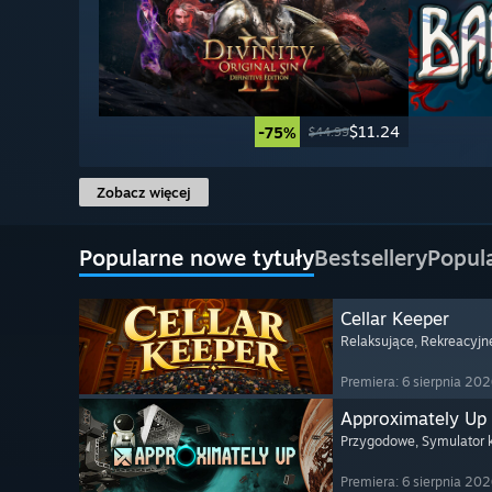
$11.24
-75%
$44.99
Zobacz więcej
Popularne nowe tytuły
Bestsellery
Popul
Cellar Keeper
Relaksujące
, Rekreacyjn
Premiera: 6 sierpnia 20
Approximately Up
Przygodowe
, Symulator
Premiera: 6 sierpnia 20