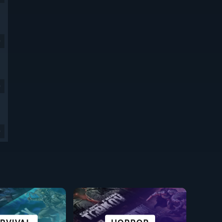
9
9
9
E FICTION I
ZYSTKIE