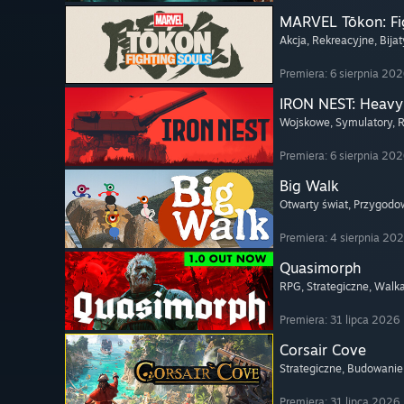
MARVEL Tōkon: Fi
Akcja
, Rekreacyjne
, Bija
Premiera: 6 sierpnia 20
IRON NEST: Heavy 
Wojskowe
, Symulatory
, 
Premiera: 6 sierpnia 20
Big Walk
Otwarty świat
, Przygodo
Premiera: 4 sierpnia 20
Quasimorph
RPG
, Strategiczne
, Walk
Premiera: 31 lipca 2026
Corsair Cove
Strategiczne
, Budowanie
Premiera: 31 lipca 2026