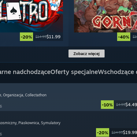
$11.99
-20%
-40%
$14.99
$1
Zobacz więcej
arne nadchodzące
Oferty specjalne
Wschodzące
e
, Organizacja
, Collectathon
$4.4
-10%
$4.99
26
 kosmiczny
, Piaskownica
, Symulatory
$19.9
-20%
$24.99
26