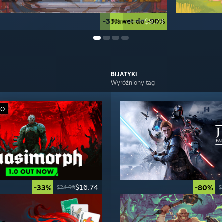
-35%
Nawet do -90%
$9.74
$14.99
BIJATYKI
Wyróżniony tag
WO
$16.74
-33%
-80%
$24.99
$