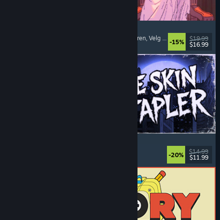
Sovereign Tower
Betydningsfulle valg
, Visuell roman
, Middelalderen
, Velg ditt eget eventyr
$19.99
-15%
$16.99
Utgitt: 6. aug. 2026
The Skin Stapler
Gåsimulering
, Action
, Skrekk
, Svart humor
$14.99
-20%
$11.99
Utgitt: 6. aug. 2026