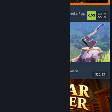
GRAIN ROT
Samarbeid på nett
, Førsteperson
, Overlevelsesskrekk
, Roguelike-action
$9.99
-10%
$8.99
Utgitt: 7. aug. 2026
Chop Chop Inc.
Jobbsimulering
, Konstruksjon
, Komedie
, Førsteperson
$12.99
Utgitt: 7. aug. 2026