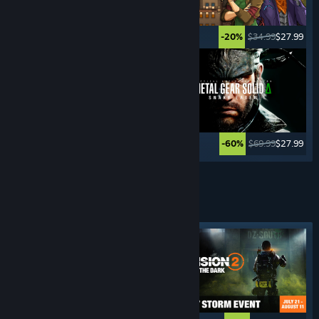
$39.99
$19.99
$34.99
$27.99
-50%
-20%
$39.99
$9.99
$69.99
$27.99
-75%
-60%
Se flere
SKYTESPILL
I TREDJEPERSON
Fremhevet merkelapp