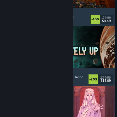
Cellar Keeper
Avslappende
, Lettbeint
, Organisering
, Samlespill
$4.99
-10%
$4.49
Utgitt: 6. aug. 2026
Approximately Up
Eventyr
, Verdensromsimulering
, Sandkasse
, Simulering
$24.99
-20%
$19.99
Utgitt: 6. aug. 2026