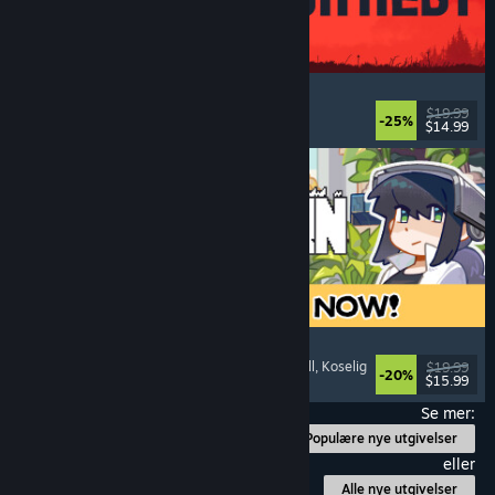
IRON NEST: Heavy Turret Simulator
Militært
, Simulering
, Realistisk
, 3D
$19.99
-25%
$14.99
Utgitt: 6. aug. 2026
Doloc Town
Pikselgrafikk
, Landbrukssimulering
, Plattformspill
, Koselig
$19.99
-20%
$15.99
Utgitt: 5. aug. 2026
Se mer:
Populære nye utgivelser
eller
Alle nye utgivelser