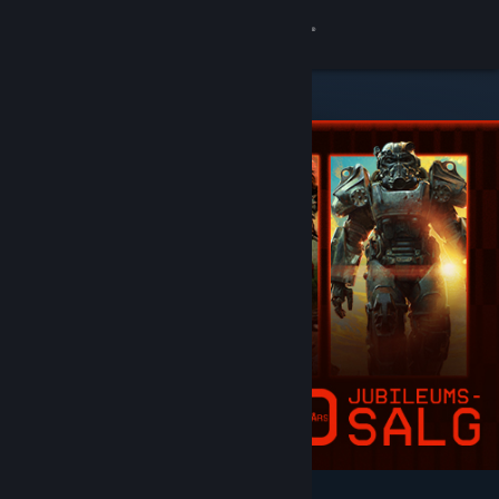
Logg inn
Butikk
Samfunn
Om
Kundestøtte
Bytt språk
Skaff deg Steam-appen på mobil
Vis skrivebordsversjon
Aktuelt og anbefalt