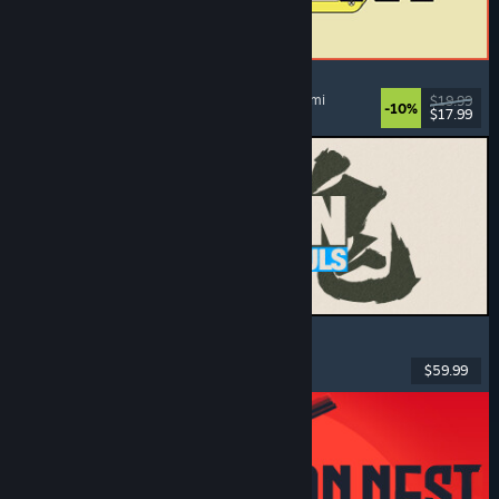
ReStory: Chill Electronics Repairs
Jobbsimulering
, Koselig
, Administrasjon
, Økonomi
$19.99
-10%
$17.99
Utgitt: 6. aug. 2026
MARVEL Tōkon: Fighting Souls
Action
, Lettbeint
, 2D-slåssespill
, Arkade
$59.99
Utgitt: 6. aug. 2026