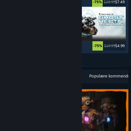
$59.99
$2.99
$29.99
$7.49
-95%
-75%
$49.99
$12.49
$19.99
$4.99
-75%
-75%
Se flere
Populære nye utgivelser
Bestselgere
Populære kommende