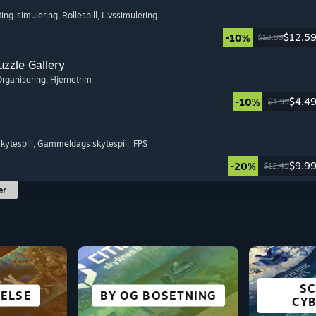
ting-simulering
, Rollespill
, Livssimulering
$12.5
-10%
$13.99
zzle Gallery
Organisering
, Hjernetrim
$4.4
-10%
$4.99
kytespill
, Gammeldags skytespill
, FPS
$9.9
-20%
$12.49
er
SC
ELSE
RDEN
INT
ON
BY OG BOSETNING
HJERNETRIM
SKREKK
RACING
SIM
CY