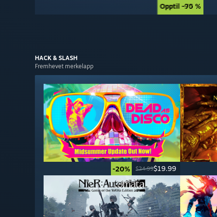
Opptil -90 %
Opptil -75 %
HACK & SLASH
Fremhevet merkelapp
$19.99
-20%
$24.99