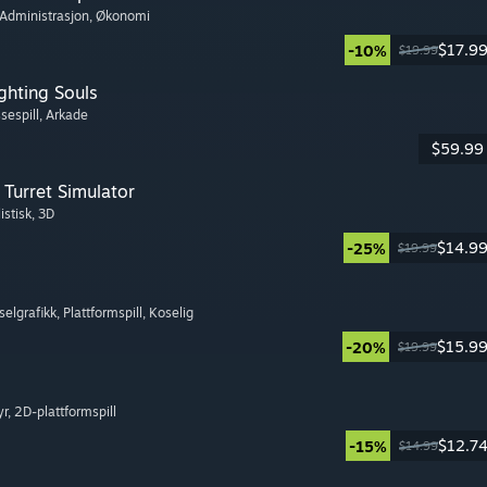
 Administrasjon
, Økonomi
$17.9
-10%
$19.99
ghting Souls
sespill
, Arkade
$59.99
Turret Simulator
istisk
, 3D
$14.9
-25%
$19.99
kselgrafikk
, Plattformspill
, Koselig
$15.9
-20%
$19.99
yr
, 2D-plattformspill
$12.7
-15%
$14.99