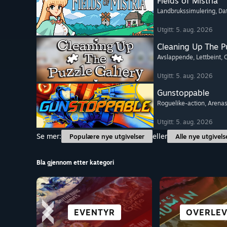
Fields of Mistria
Landbrukssimulering
, Da
Utgitt: 5. aug. 2026
Cleaning Up The Pu
Avslappende
, Lettbeint
, 
Utgitt: 5. aug. 2026
Gunstoppable
Roguelike-action
, Arenas
Utgitt: 5. aug. 2026
Se mer:
eller
Populære nye utgivelser
Alle nye utgivels
Bla gjennom etter kategori
VISUELL ROMAN
RIK HISTORIE
ROLLESPILL
EVENTYR
OVERLEV
ÅPEN VE
LETTBE
ACTI