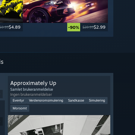
$4.89
$2.99
-90%
69.99
$29.99
is
Approximately Up
Samlet brukeranmeldelse
9
Ingen brukeranmeldelser
Eventyr
Verdensromsimulering
Sandkasse
Simulering
Morsomt
9