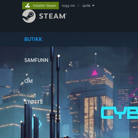
Installer Steam
logg inn
|
språk
BUTIKK
SAMFUNN
OM
STØTTE