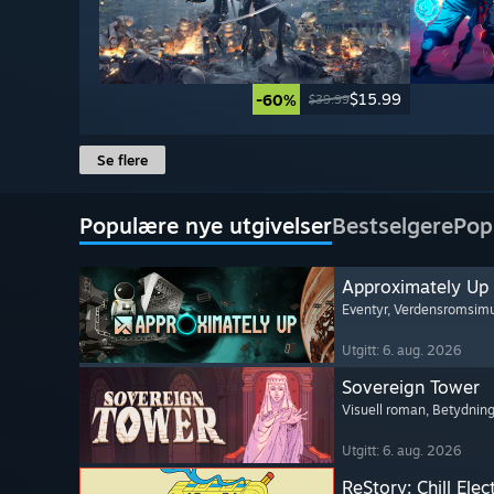
$15.99
-60%
$39.99
Se flere
Populære nye utgivelser
Bestselgere
Pop
Approximately Up
Eventyr
, Verdensromsimu
Utgitt: 6. aug. 2026
Sovereign Tower
Visuell roman
, Betydning
Utgitt: 6. aug. 2026
ReStory: Chill Elec