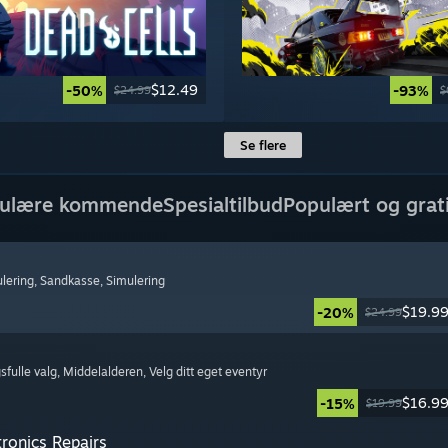
$12.49
-50%
-93%
$24.99
$
Se flere
ulære kommende
Spesialtilbud
Populært og grat
lering
, Sandkasse
, Simulering
$19.9
-20%
$24.99
sfulle valg
, Middelalderen
, Velg ditt eget eventyr
$16.9
-15%
$19.99
tronics Repairs