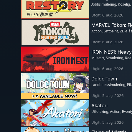
Jobbsimulering
, Koselig
,
Utgitt: 6. aug. 2026
MARVEL Tōkon: Fi
Action
, Lettbeint
, 2D-slås
Utgitt: 6. aug. 2026
IRON NEST: Heavy 
Militært
, Simulering
, Real
Utgitt: 6. aug. 2026
Doloc Town
Landbrukssimulering
, Pi
Utgitt: 5. aug. 2026
Akatori
Utforsking
, Action
, Event
Utgitt: 5. aug. 2026