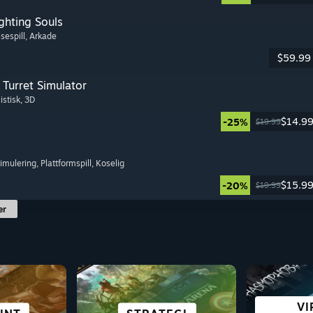
ghting Souls
sespill
, Arkade
$59.99
Turret Simulator
istisk
, 3D
$14.9
-25%
$19.99
simulering
, Plattformspill
, Koselig
$15.9
-20%
$19.99
er
 OG
VI