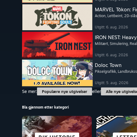
MARVEL Tōkon: Fi
Action
, Lettbeint
, 2D-slås
Utgitt: 6. aug. 2026
IRON NEST: Heavy 
Militært
, Simulering
, Real
Utgitt: 6. aug. 2026
Doloc Town
Pikselgrafikk
, Landbruks
Utgitt: 5. aug. 2026
Se mer:
eller
Populære nye utgivelser
Alle nye utgivels
Bla gjennom etter kategori
SCI-FI