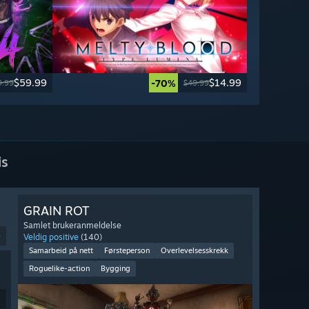
$59.99
$14.99
-70%
9.99
$49.99
is
GRAIN ROT
Samlet brukeranmeldelse
9
Veldig positive
(140)
Samarbeid på nett
Førsteperson
Overlevelsesskrekk
Roguelike-action
Bygging