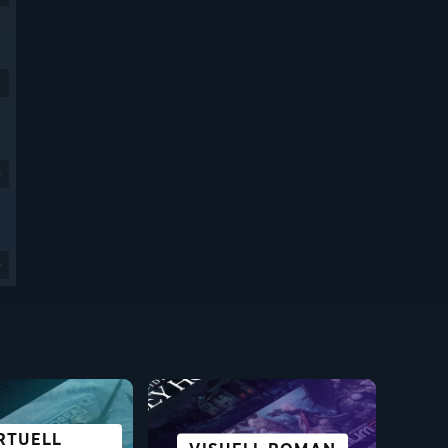
9
9
RTUELL