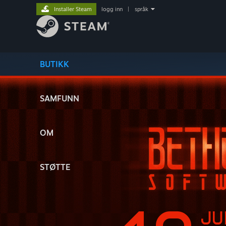
Installer Steam
logg inn
|
språk
BUTIKK
SAMFUNN
OM
STØTTE