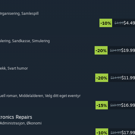
Organisering
, Samlespill
$4.4
-10%
$4.99
lering
, Sandkasse
, Simulering
$19.9
-20%
$24.99
rekk
, Svart humor
$11.9
-20%
$14.99
suell roman
, Middelalderen
, Velg ditt eget eventyr
$16.9
-15%
$19.99
tronics Repairs
 Administrasjon
, Økonomi
$17.9
-10%
$19.99