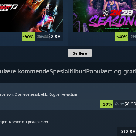
$2.99
-90%
-40%
$29.99
$9
Se flere
ulære kommende
Spesialtilbud
Populært og grat
teperson
, Overlevelsesskrekk
, Roguelike-action
$8.9
-10%
$9.99
ksjon
, Komedie
, Førsteperson
$12.99