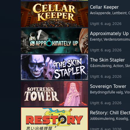
Cellar Keeper
Avslappende
, Lettbeint
, 
Utgitt: 6. aug. 2026
Approximately Up
Eventyr
, Verdensromsimu
Utgitt: 6. aug. 2026
The Skin Stapler
Gåsimulering
, Action
, Sk
Utgitt: 6. aug. 2026
Sovereign Tower
Betydningsfulle valg
, Vi
Utgitt: 6. aug. 2026
ReStory: Chill Elec
Jobbsimulering
, Koselig
,
Utgitt: 6. aug. 2026