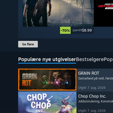
$8.99
-70%
$29.99
Se flere
Populære nye utgivelser
Bestselgere
Pop
GRAIN ROT
Samarbeid på nett
, Førs
Utgitt: 7. aug. 2026
Chop Chop Inc.
Jobbsimulering
, Konstru
Utgitt: 7. aug. 2026