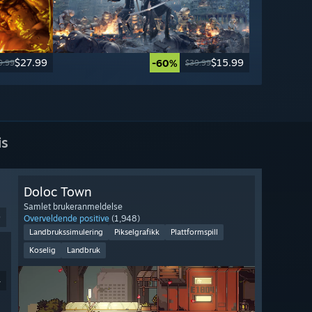
$27.99
$15.99
-60%
9.99
$39.99
is
Doloc Town
Samlet brukeranmeldelse
9
Overveldende positive
(1,948)
Landbrukssimulering
Pikselgrafikk
Plattformspill
Koselig
Landbruk
4