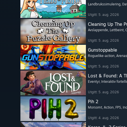
Landbrukssimulering
, Da
Utgitt: 5. aug. 2026
Cleaning Up The Pu
Avslappende
, Lettbeint
, 
Utgitt: 5. aug. 2026
Gunstoppable
Roguelike-action
, Arenas
Utgitt: 5. aug. 2026
Lost & Found: A 
Eventyr
, Interaktiv fortell
Utgitt: 5. aug. 2026
Pih 2
Morsomt
, Action
, FPS
, In
Utgitt: 4. aug. 2026