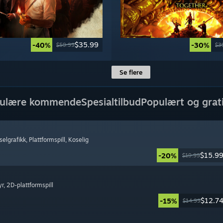
$35.99
-40%
-30%
$59.99
$3
Se flere
ulære kommende
Spesialtilbud
Populært og grat
kselgrafikk
, Plattformspill
, Koselig
$15.9
-20%
$19.99
yr
, 2D-plattformspill
$12.7
-15%
$14.99