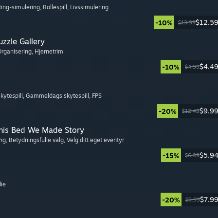
ting-simulering
, Rollespill
, Livssimulering
$12.5
-10%
$13.99
zzle Gallery
Organisering
, Hjernetrim
$4.4
-10%
$4.99
kytespill
, Gammeldags skytespill
, FPS
$9.9
-20%
$12.49
This Bed We Made Story
ing
, Betydningsfulle valg
, Velg ditt eget eventyr
$5.9
-15%
$6.99
die
$7.9
-20%
$9.99