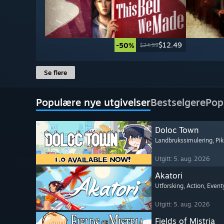
$12.49
-50%
$24.99
Se flere
Populære nye utgivelser
Bestselgere
Pop
Doloc Town
Landbrukssimulering
, Pi
Utgitt: 5. aug. 2026
Akatori
Utforsking
, Action
, Event
Utgitt: 5. aug. 2026
Fields of Mistria