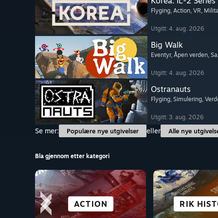
Korea. IL-2 Series
Flyging
, Action
, VR
, Milit
Utgitt: 4. aug. 2026
Big Walk
Eventyr
, Åpen verden
, S
Utgitt: 4. aug. 2026
Ostranauts
Flyging
, Simulering
, Ver
Utgitt: 3. aug. 2026
Se mer:
eller
Populære nye utgivelser
Alle nye utgivels
Bla gjennom etter kategori
VIRTUELL
GRATIS Å SPILLE
SLÅSSING
ACTION
BY OG BOS
RIK HIS
ROLLES
SPOR
VIRKELIGHET