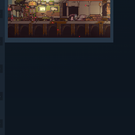
9
9
9
4
9