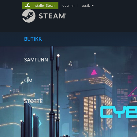
Installer Steam
logg inn
|
språk
BUTIKK
SAMFUNN
OM
STØTTE