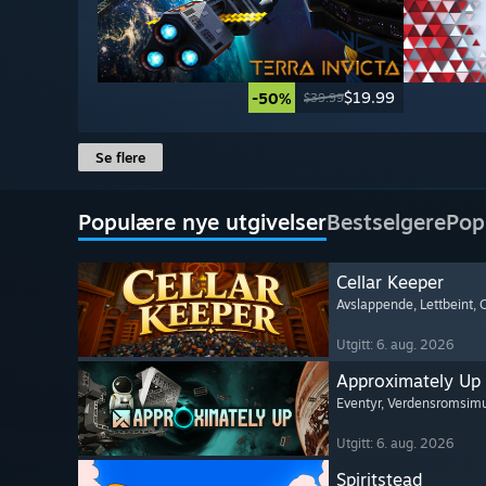
$19.99
-50%
$39.99
Se flere
Populære nye utgivelser
Bestselgere
Pop
Cellar Keeper
Avslappende
, Lettbeint
, 
Utgitt: 6. aug. 2026
Approximately Up
Eventyr
, Verdensromsimu
Utgitt: 6. aug. 2026
Spiritstead