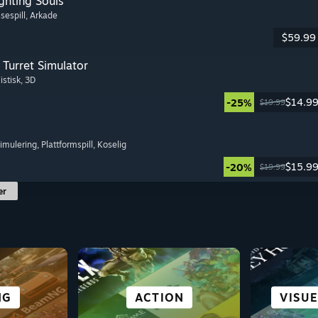
ghting Souls
sespill
, Arkade
$59.99
Turret Simulator
istisk
, 3D
$14.9
-25%
$19.99
simulering
, Plattformspill
, Koselig
$15.9
-20%
$19.99
er
SPILLE
PILL
EID
NG
RIK HISTORIE
SLÅSSING
STRATEGI
ACTION
VISU
BRA
SIM
LE