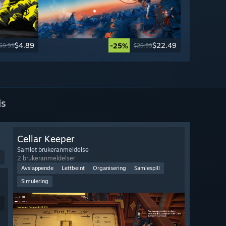
$4.89
$22.49
-25%
69.99
$29.99
is
Cellar Keeper
Samlet brukeranmeldelse
9
2 brukeranmeldelser
Avslappende
Lettbeint
Organisering
Samlespill
Simulering
9