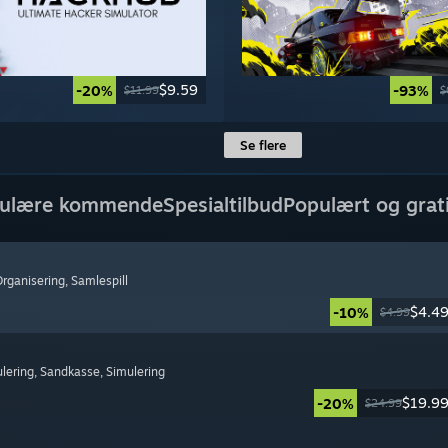
$9.59
-20%
-93%
$11.99
$
Se flere
ulære kommende
Spesialtilbud
Populært og grat
Organisering
, Samlespill
$4.4
-10%
$4.99
lering
, Sandkasse
, Simulering
$19.9
-20%
$24.99