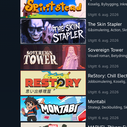
Koselig
, Bybygging
, Ink
Utgitt: 6. aug. 2026
The Skin Stapler
Gåsimulering
, Action
, Sk
Utgitt: 6. aug. 2026
Sovereign Tower
Visuell roman
, Betydning
Utgitt: 6. aug. 2026
ReStory: Chill Elec
Jobbsimulering
, Koselig
,
Utgitt: 6. aug. 2026
Montabi
Strategi
, Deckbuilding
, S
Utgitt: 6. aug. 2026