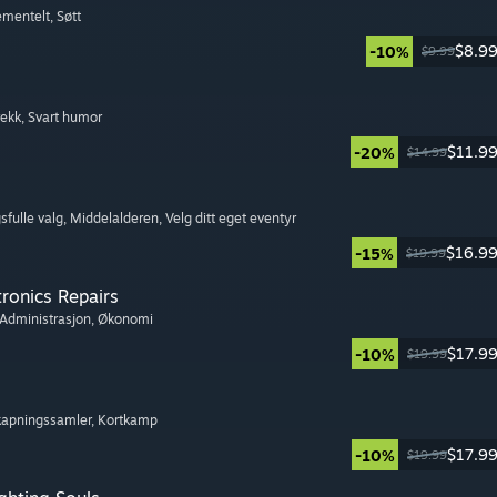
rementelt
, Søtt
$8.9
-10%
$9.99
rekk
, Svart humor
$11.9
-20%
$14.99
sfulle valg
, Middelalderen
, Velg ditt eget eventyr
$16.9
-15%
$19.99
tronics Repairs
 Administrasjon
, Økonomi
$17.9
-10%
$19.99
kapningssamler
, Kortkamp
$17.9
-10%
$19.99