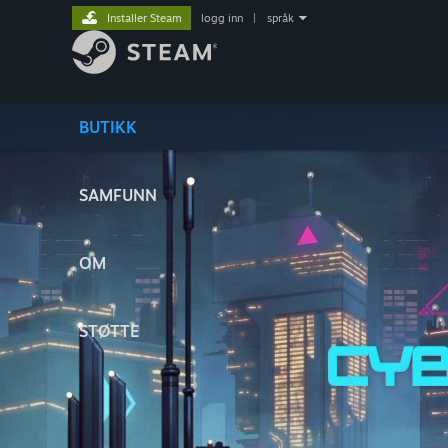
Installer Steam
logg inn
|
språk
BUTIKK
SAMFUNN
OM
STØTTE