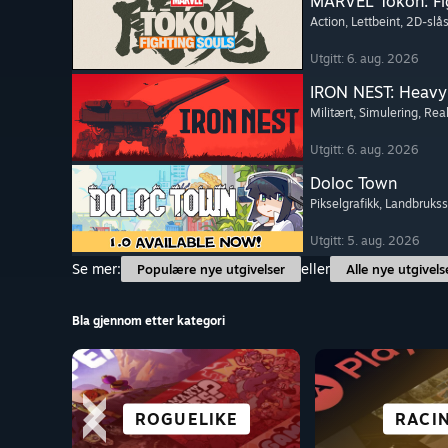
MARVEL Tōkon: Fi
Action
, Lettbeint
, 2D-slås
Utgitt: 6. aug. 2026
IRON NEST: Heavy 
Militært
, Simulering
, Real
Utgitt: 6. aug. 2026
Doloc Town
Pikselgrafikk
, Landbruks
Utgitt: 5. aug. 2026
Se mer:
eller
Populære nye utgivelser
Alle nye utgivels
Bla gjennom etter kategori
VIRTUELL
HJERNETRIM
ROGUELIKE
SKREKK
GRATIS Å 
ROLLES
SAMARB
RACI
VIRKELIGHET