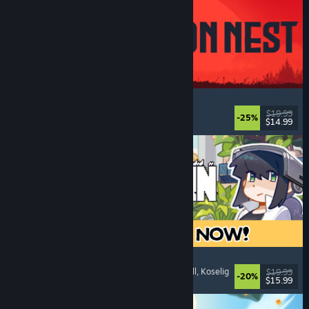
IRON NEST: Heavy Turret Simulator
Militært
, Simulering
, Realistisk
, 3D
$19.99
-25%
$14.99
Utgitt: 6. aug. 2026
Doloc Town
Landbrukssimulering
, Pikselgrafikk
, Plattformspill
, Koselig
$19.99
-20%
$15.99
Utgitt: 5. aug. 2026