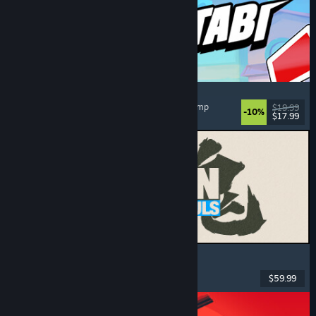
Montabi
Strategi
, Deckbuilding
, Skapningssamler
, Kortkamp
$19.99
-10%
$17.99
Utgitt: 6. aug. 2026
MARVEL Tōkon: Fighting Souls
Action
, Lettbeint
, 2D-slåssespill
, Arkade
$59.99
Utgitt: 6. aug. 2026