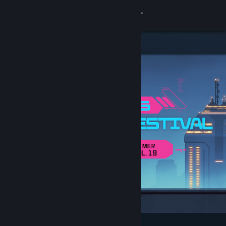
Logg inn
Butikk
Samfunn
Om
Kundestøtte
Bytt språk
Skaff deg Steam-appen på mobil
Vis skrivebordsversjon
Aktuelt og anbefalt