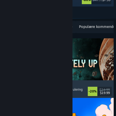
Se flere
Populære nye utgivelser
Bestselgere
Populære kommende
Approximately Up
Eventyr
, Verdensromsimulering
, Sandkasse
, Simulering
$24.99
-20%
$19.99
Utgitt: 6. aug. 2026