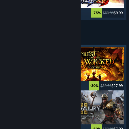
$49.99
$14.99
$39.99
$9.99
-70%
-75%
Se flere
HACK & SLASH
Fremhevet merkelapp
$24.99
$19.99
$39.99
$27.99
-20%
-30%
$39.99
$15.99
$39.99
$7.99
-60%
-80%