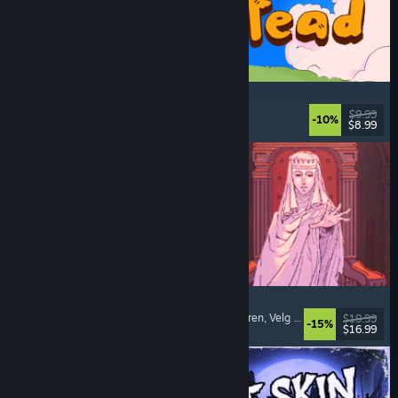
Spiritstead
Koselig
, Bybygging
, Inkrementelt
, Søtt
$9.99
-10%
$8.99
Utgitt: 6. aug. 2026
Sovereign Tower
Visuell roman
, Betydningsfulle valg
, Middelalderen
, Velg ditt eget eventyr
$19.99
-15%
$16.99
Utgitt: 6. aug. 2026