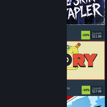
The Skin Stapler
Gåsimulering
, Action
, Skrekk
, Svart humor
$14.99
-20%
$11.99
Utgitt: 6. aug. 2026
ReStory: Chill Electronics Repairs
Jobbsimulering
, Koselig
, Administrasjon
, Økonomi
$19.99
-10%
$17.99
Utgitt: 6. aug. 2026