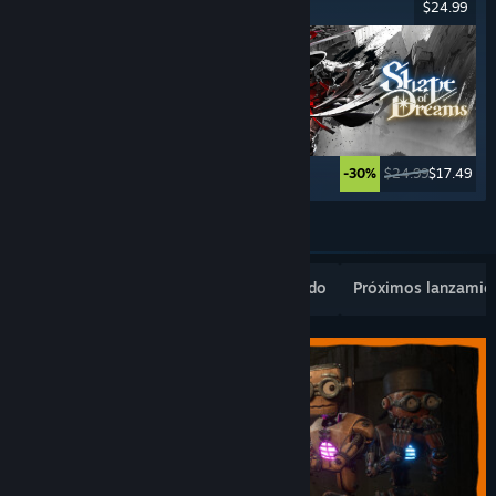
$24.99
$19.99
$24.99
-20%
$29.99
$7.49
$24.99
$17.49
-75%
-30%
Ver más
Novedades populares
Lo más vendido
Próximos lanzamie