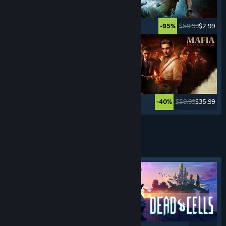
$49.99
$2.49
$59.99
$2.99
-95%
-95%
$69.99
$41.99
$59.99
$35.99
-40%
-40%
Ver más
JUEGOS
HACK & SLASH
Etiqueta destacada