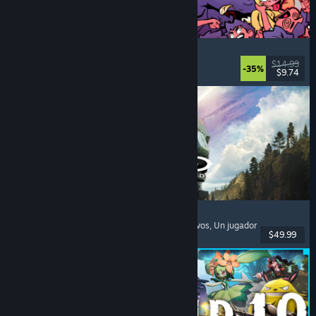
How Many Dudes?
Estrategia
, Roguelike
, Casuales
, Indie
$14.99
-35%
$9.74
Lanzamiento: 30 JUL 2026
Halo: Campaign Evolved
Disparos en primera persona
, Acción
, Cooperativos
, Un jugador
$49.99
Lanzamiento: 28 JUL 2026