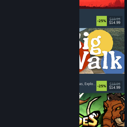
IRON NEST: Heavy Turret Simulator
Militares
, Simuladores
, Realistas
, 3D
$19.99
-25%
$14.99
Lanzamiento: 6 AGO 2026
Big Walk
Mundo abierto
, Aventura
, Campañas cooperativas
, Exploración
$19.99
-25%
$14.99
Lanzamiento: 4 AGO 2026