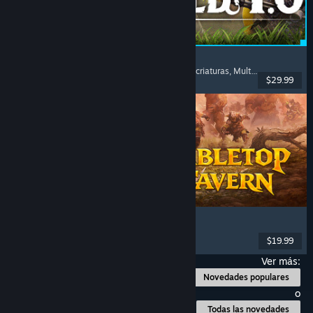
Palworld
Mundo abierto
, Supervivencia
, Coleccionista de criaturas
, Multijugador
$29.99
Lanzamiento: 9 JUL 2026
Tabletop Tavern
Estrategia
, Roguelike
, ETR
, Juegos de guerra
$19.99
Lanzamiento: 11 JUN 2026
Ver más:
Novedades populares
o
Todas las novedades