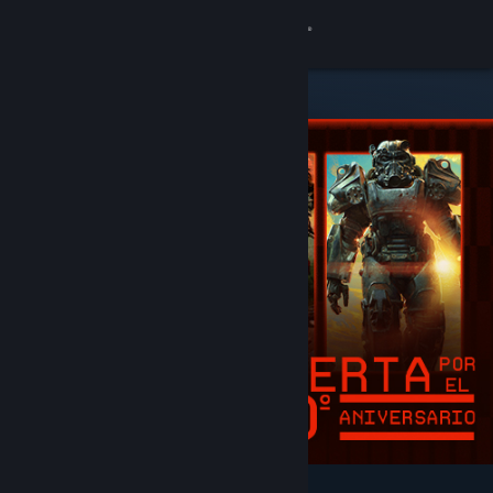
Iniciar sesión
Tienda
Comunidad
Acerca de
Soporte
Cambiar idioma
Obtener la aplicación de Steam Mobile
Ver versión clásica
Destacados y recomendados