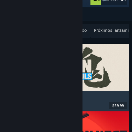
Ver más
Novedades populares
Lo más vendido
Próximos lanzamie
MARVEL Tōkon: Fighting Souls
Acción
, Casuales
, Lucha en 2D
, Arcade
$59.99
Lanzamiento: 6 AGO 2026