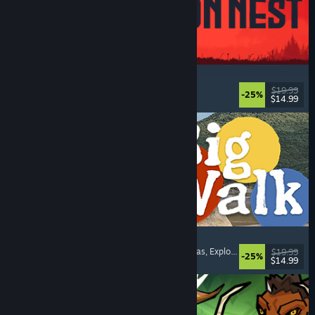
IRON NEST: Heavy Turret Simulator
Militares
, Simuladores
, Realistas
, 3D
$19.99
-25%
$14.99
Lanzamiento: 6 AGO 2026
Big Walk
Mundo abierto
, Aventura
, Campañas cooperativas
, Exploración
$19.99
-25%
$14.99
Lanzamiento: 4 AGO 2026