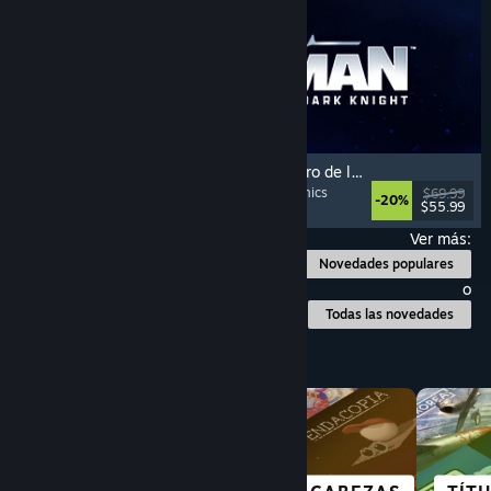
LEGO® Batman™: El Legado del Caballero de la Noche
Cooperativos
, Mundo abierto
, Superhéroes
, Cómics
$69.99
-20%
$55.99
Lanzamiento: 22 MAY 2026
Ver más:
Novedades populares
o
Todas las novedades
Explorar por categoría
MUNDO