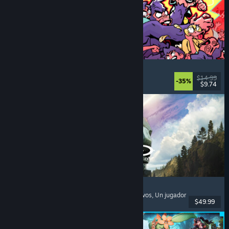
How Many Dudes?
Estrategia
, Roguelike
, Casuales
, Indie
$14.99
-35%
$9.74
Lanzamiento: 30 JUL 2026
Halo: Campaign Evolved
Disparos en primera persona
, Acción
, Cooperativos
, Un jugador
$49.99
Lanzamiento: 28 JUL 2026