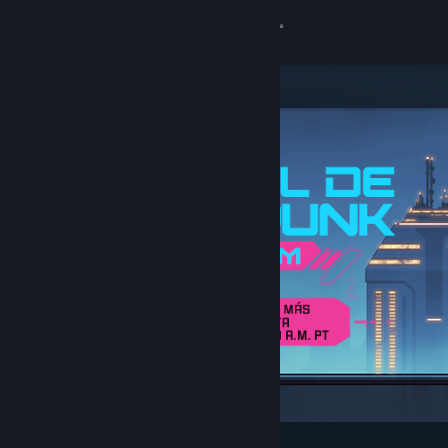
Iniciar sesión
Tienda
Comunidad
Acerca de
Soporte
Cambiar idioma
Obtener la aplicación de Steam Mobile
Ver versión clásica
Destacados y recomendados