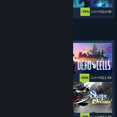
$39.99
$9.99
$59.99
$14.99
-75%
-75%
Ver más
JUEGOS
HACK & SLASH
Etiqueta destacada
$24.99
$19.99
$24.99
$12.49
-20%
-50%
$29.99
$7.49
$24.99
$17.49
-75%
-30%