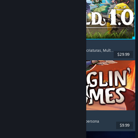
Palworld
Mundo abierto
, Supervivencia
, Coleccionista de criaturas
, Multijugador
$29.99
Lanzamiento: 9 JUL 2026
Burglin' Gnomes
Cooperativos
, Divertidos
, Multijugador
, Primera persona
$9.99
Lanzamiento: 10 JUN 2026