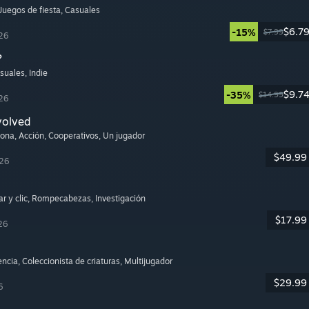
 Juegos de fiesta
, Casuales
$6.7
-15%
$7.99
26
?
asuales
, Indie
$9.7
-35%
$14.99
26
volved
sona
, Acción
, Cooperativos
, Un jugador
$49.99
026
r y clic
, Rompecabezas
, Investigación
$17.99
26
encia
, Coleccionista de criaturas
, Multijugador
$29.99
6