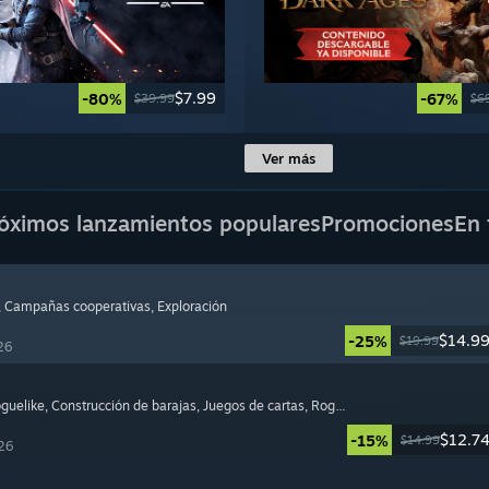
$7.99
-80%
-67%
$39.99
$6
Ver más
óximos lanzamientos populares
Promociones
En 
, Campañas cooperativas
, Exploración
$14.9
-25%
$19.99
26
oguelike
, Construcción de barajas
, Juegos de cartas
, Roguelite
$12.7
-15%
$14.99
26