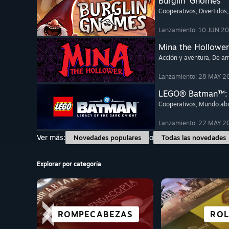
Burglin' Gnomes
Cooperativos
, Divertidos
Lanzamiento: 10 JUN 2
Mina the Hollower
Acción y aventura
, De ar
Lanzamiento: 28 MAY 2
LEGO® Batman™: E
Cooperativos
, Mundo abi
Lanzamiento: 22 MAY 2
Ver más:
o
Novedades populares
Todas las novedades
Explorar por categoría
PERFECTOS PARA
NOVELAS VISUALES
MUNDO ABIERTO
ROMPECABEZAS
ESTRAT
AVENT
ACCI
ROL
DECK