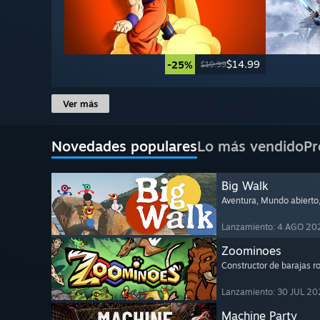
$14.99
-25%
$19.99
Ver más
Novedades populares
Lo más vendido
Pr
Big Walk
Aventura
, Mundo abierto
Lanzamiento: 4 AGO 20
Zoominoes
Constructor de barajas r
Lanzamiento: 30 JUL 20
Machine Party