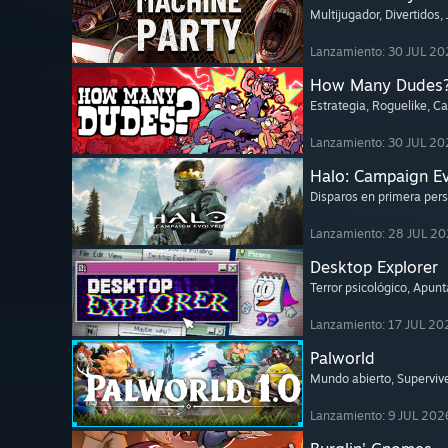
Multijugador
, Divertidos
,
Lanzamiento: 30 JUL 20
How Many Dudes
Estrategia
, Roguelike
, C
Lanzamiento: 30 JUL 20
Halo: Campaign E
Disparos en primera per
Lanzamiento: 28 JUL 2
Desktop Explorer
Terror psicológico
, Apunta
Lanzamiento: 17 JUL 20
Palworld
Mundo abierto
, Superviv
Lanzamiento: 9 JUL 202