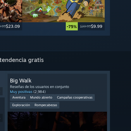
$23.09
$9.99
-75%
9.99
$39.99
tendencia gratis
Big Walk
Reseñas de los usuarios en conjunto
9
Muy positivas
(2,984)
Aventura
Mundo abierto
Campañas cooperativas
Exploración
Rompecabezas
4