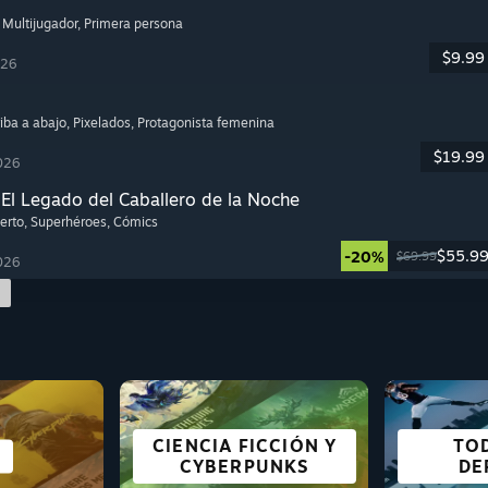
, Multijugador
, Primera persona
$9.99
026
riba a abajo
, Pixelados
, Protagonista femenina
$19.99
026
l Legado del Caballero de la Noche
erto
, Superhéroes
, Cómics
$55.9
-20%
$69.99
026
CIENCIA FICCIÓN Y
TO
EGIA
URA
ÓN
COOPERATIVOS
SIMULADORES
TERROR
BUE
CA
CYBERPUNKS
DE