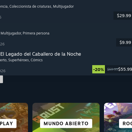
encia
, Coleccionista de criaturas
, Multijugador
$29.99
6
, Multijugador
, Primera persona
$9.99
026
l Legado del Caballero de la Noche
erto
, Superhéroes
, Cómics
$55.9
-20%
$69.99
026
LOS
CIENCIA FICCIÓN Y
ISUALES
ORES
 PLAY
MUNDO ABIERTO
BUENA TRAMA
ESTRATEGIA
SUPE
RO
CA
TES
CYBERPUNKS