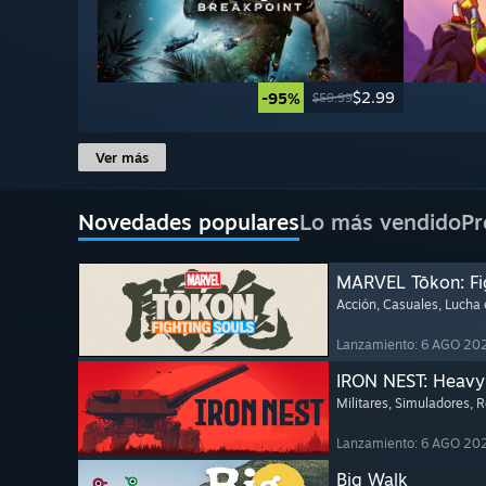
$2.99
-95%
$59.99
Ver más
Novedades populares
Lo más vendido
Pr
MARVEL Tōkon: Fi
Acción
, Casuales
, Lucha
Lanzamiento: 6 AGO 20
IRON NEST: Heavy 
Militares
, Simuladores
, 
Lanzamiento: 6 AGO 20
Big Walk