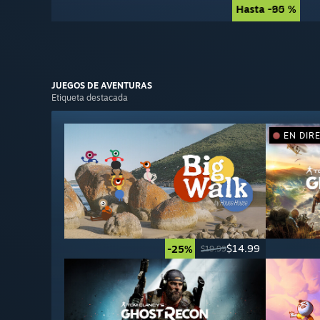
Hasta -90 %
Hasta -85 %
JUEGOS DE
AVENTURAS
Etiqueta destacada
EN DIR
$14.99
-25%
$19.99