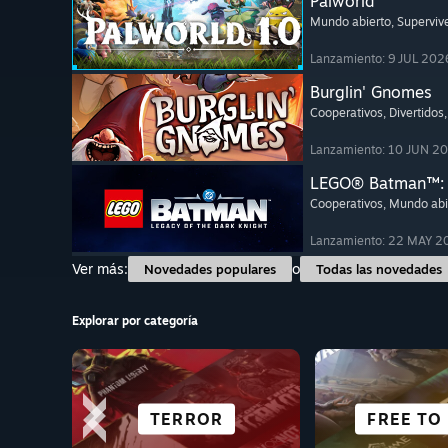
Palworld
Mundo abierto
, Superviv
Lanzamiento: 9 JUL 202
Burglin' Gnomes
Cooperativos
, Divertidos
Lanzamiento: 10 JUN 2
LEGO® Batman™: E
Cooperativos
, Mundo abi
Lanzamiento: 22 MAY 2
Ver más:
o
Novedades populares
Todas las novedades
Explorar por categoría
TODOS 
COOPERATIVOS
AVENTURA
TERROR
LUCHA
NOVELAS V
SIMULAD
FREE TO
DEPOR