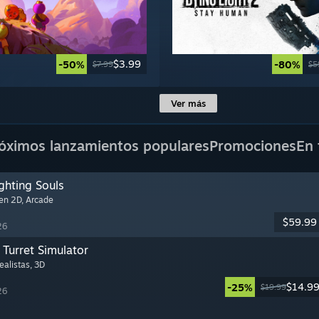
$3.99
-50%
-80%
$7.99
$5
Ver más
óximos lanzamientos populares
Promociones
En 
ghting Souls
 en 2D
, Arcade
$59.99
26
Turret Simulator
Realistas
, 3D
$14.9
-25%
$19.99
26