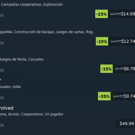
, Campañas cooperativas
, Exploración
$14.9
-25%
$19.99
26
oguelike
, Construcción de barajas
, Juegos de cartas
, Roguelite
$12.7
-15%
$14.99
26
 Juegos de fiesta
, Casuales
$6.7
-15%
$7.99
26
?
asuales
, Indie
$9.7
-35%
$14.99
26
volved
sona
, Acción
, Cooperativos
, Un jugador
$49.99
026