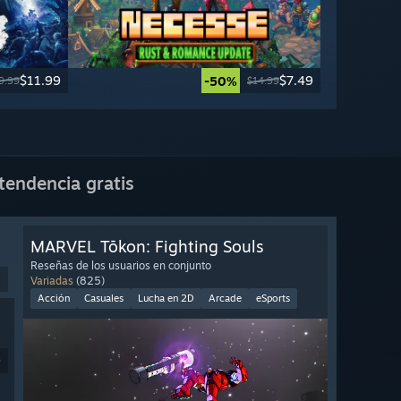
$11.99
$7.49
-50%
9.99
$14.99
tendencia gratis
MARVEL Tōkon: Fighting Souls
Reseñas de los usuarios en conjunto
Variadas
(825)
Acción
Casuales
Lucha en 2D
Arcade
eSports
9