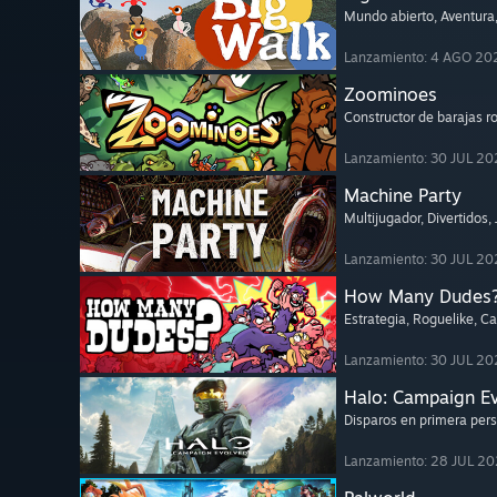
Mundo abierto
, Aventura
Lanzamiento: 4 AGO 20
Zoominoes
Constructor de barajas r
Lanzamiento: 30 JUL 20
Machine Party
Multijugador
, Divertidos
,
Lanzamiento: 30 JUL 20
How Many Dudes
Estrategia
, Roguelike
, C
Lanzamiento: 30 JUL 20
Halo: Campaign E
Disparos en primera per
Lanzamiento: 28 JUL 2