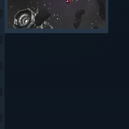
9
4
9
4