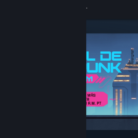
Iniciar sesión
Tienda
Comunidad
Acerca de
Soporte
Cambiar idioma
Obtener la aplicación de Steam Mobile
Ver versión clásica
Destacados y recomendados