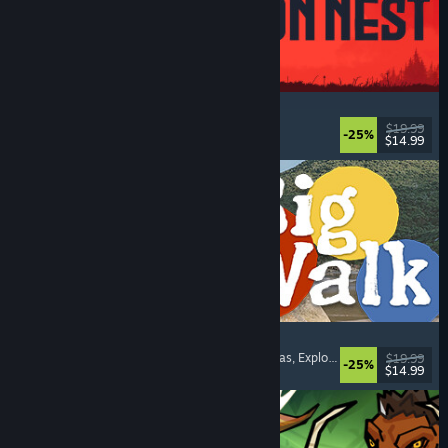
IRON NEST: Heavy Turret Simulator
Militares
, Simuladores
, Realistas
, 3D
$19.99
-25%
$14.99
Lanzamiento: 6 AGO 2026
Big Walk
Mundo abierto
, Aventura
, Campañas cooperativas
, Exploración
$19.99
-25%
$14.99
Lanzamiento: 4 AGO 2026