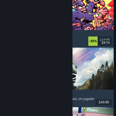
How Many Dudes?
Estrategia
, Roguelike
, Casuales
, Indie
$14.99
-35%
$9.74
Lanzamiento: 30 JUL 2026
Halo: Campaign Evolved
Disparos en primera persona
, Acción
, Cooperativos
, Un jugador
$49.99
Lanzamiento: 28 JUL 2026