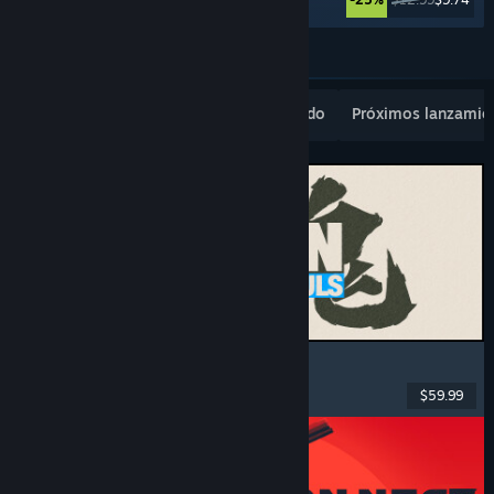
Ver más
Novedades populares
Lo más vendido
Próximos lanzamie
MARVEL Tōkon: Fighting Souls
Acción
, Casuales
, Lucha en 2D
, Arcade
$59.99
Lanzamiento: 6 AGO 2026