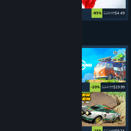
$29.99
$7.49
$29.99
$4.49
-75%
-85%
Ver más
SIMULADORES
DE VEHÍCULOS
Etiqueta destacada
$19.99
$16.99
$24.99
$19.99
-15%
-20%
$59.99
$29.99
$12.99
$9.74
-50%
-25%