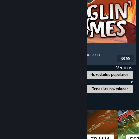
Burglin' Gnomes
Cooperativos
, Divertidos
, Multijugador
, Primera persona
$9.99
Lanzamiento: 10 JUN 2026
Ver más:
Novedades populares
o
Todas las novedades
Explorar por categoría
CIENCIA