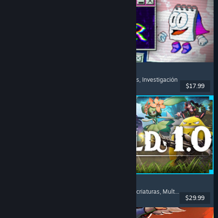
Desktop Explorer
Terror psicológico
, Apuntar y clic
, Rompecabezas
, Investigación
$17.99
Lanzamiento: 17 JUL 2026
Palworld
Mundo abierto
, Supervivencia
, Coleccionista de criaturas
, Multijugador
$29.99
Lanzamiento: 9 JUL 2026