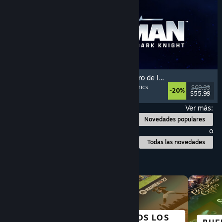
LEGO® Batman™: El Legado del Caballero de la Noche
Cooperativos
, Mundo abierto
, Superhéroes
, Cómics
$69.99
-20%
$55.99
Lanzamiento: 22 MAY 2026
Ver más:
Novedades populares
o
Todas las novedades
Explorar por categoría
TODOS LOS