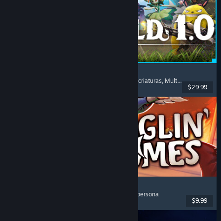
Palworld
Mundo abierto
, Supervivencia
, Coleccionista de criaturas
, Multijugador
$29.99
Lanzamiento: 9 JUL 2026
Burglin' Gnomes
Cooperativos
, Divertidos
, Multijugador
, Primera persona
$9.99
Lanzamiento: 10 JUN 2026