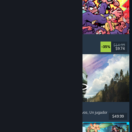
How Many Dudes?
Estrategia
, Roguelike
, Casuales
, Indie
$14.99
-35%
$9.74
Lanzamiento: 30 JUL 2026
Halo: Campaign Evolved
Disparos en primera persona
, Acción
, Cooperativos
, Un jugador
$49.99
Lanzamiento: 28 JUL 2026