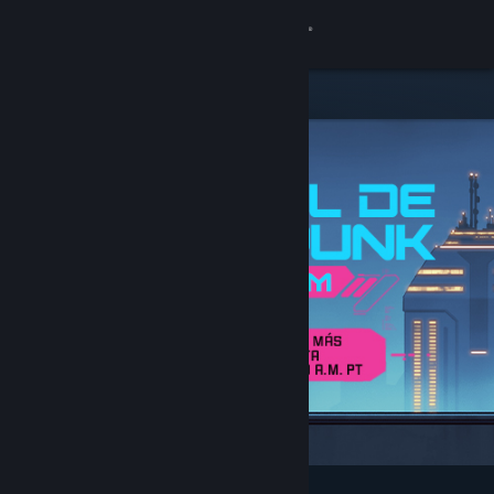
Iniciar sesión
Tienda
Comunidad
Acerca de
Soporte
Cambiar idioma
Obtener la aplicación de Steam Mobile
Ver versión clásica
Destacados y recomendados