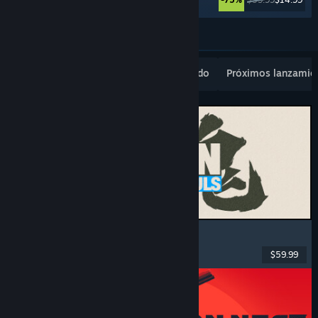
Ver más
Novedades populares
Lo más vendido
Próximos lanzamie
MARVEL Tōkon: Fighting Souls
Acción
, Casuales
, Lucha en 2D
, Arcade
$59.99
Lanzamiento: 6 AGO 2026