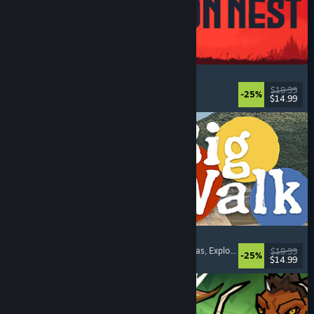
IRON NEST: Heavy Turret Simulator
Militares
, Simuladores
, Realistas
, 3D
$19.99
-25%
$14.99
Lanzamiento: 6 AGO 2026
Big Walk
Mundo abierto
, Aventura
, Campañas cooperativas
, Exploración
$19.99
-25%
$14.99
Lanzamiento: 4 AGO 2026