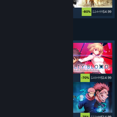
$69.99
$41.99
$24.99
$4.99
-40%
-80%
Ver más
JUEGOS DE
LUCHA
Etiqueta destacada
$29.99
$14.99
$49.99
$14.99
-50%
-70%
$39.99
$9.99
$59.99
$14.99
-75%
-75%