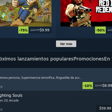
$9.99
-75%
-50%
$39.99
$4
Ver más
óximos lanzamientos populares
Promociones
En 
rimera persona
, Supervivencia terrorífica
, Roguelike de acción
$8.9
-10%
$9.99
26
ghting Souls
 en 2D
, Arcade
$59.99
26