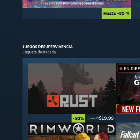
Hasta -90 %
Hasta -75 %
JUEGOS DE
SUPERVIVENCIA
Etiqueta destacada
EN DIR
$19.99
-50%
$39.99