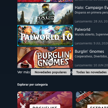
Halo: Campaign E
Disparos en primera per
Lanzamiento: 28 JUL 2
Palworld
Mundo abierto
, Superviv
Lanzamiento: 9 JUL 202
Burglin' Gnomes
Cooperativos
, Divertidos
Lanzamiento: 10 JUN 2
Ver más:
o
Novedades populares
Todas las novedades
Explorar por categoría
CIENCIA FICCIÓN Y
PERFECTO