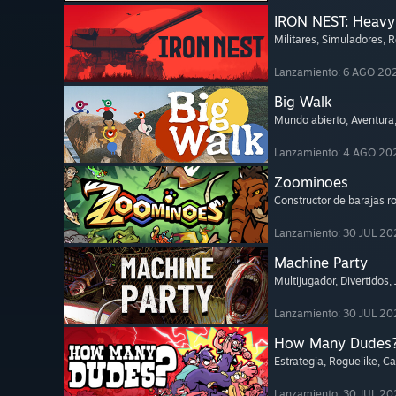
IRON NEST: Heavy 
Militares
, Simuladores
, 
Lanzamiento: 6 AGO 20
Big Walk
Mundo abierto
, Aventura
Lanzamiento: 4 AGO 20
Zoominoes
Constructor de barajas r
Lanzamiento: 30 JUL 20
Machine Party
Multijugador
, Divertidos
,
Lanzamiento: 30 JUL 20
How Many Dudes
Estrategia
, Roguelike
, C
Lanzamiento: 30 JUL 20