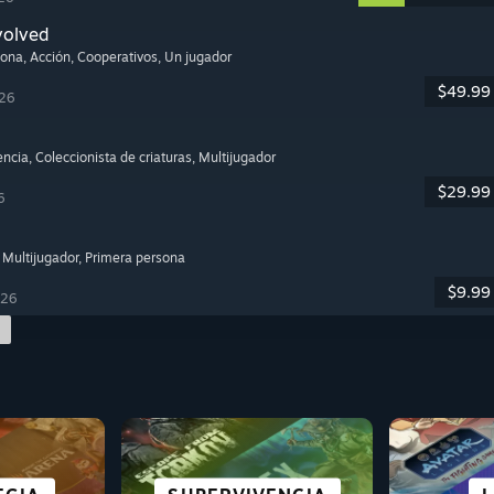
volved
sona
, Acción
, Cooperativos
, Un jugador
$49.99
026
encia
, Coleccionista de criaturas
, Multijugador
$29.99
6
, Multijugador
, Primera persona
$9.99
026
S PARA
TODOS LOS