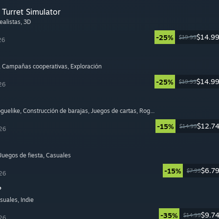
Turret Simulator
Realistas
, 3D
$14.9
-25%
$19.99
26
, Campañas cooperativas
, Exploración
$14.9
-25%
$19.99
26
oguelike
, Construcción de barajas
, Juegos de cartas
, Roguelite
$12.7
-15%
$14.99
26
 Juegos de fiesta
, Casuales
$6.7
-15%
$7.99
26
?
asuales
, Indie
$9.7
-35%
$14.99
26