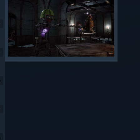
9
9
4
9
4