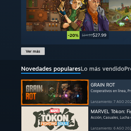
$27.99
-20%
$34.99
Ver más
Novedades populares
Lo más vendido
Pr
GRAIN ROT
Cooperativos en línea
, P
Lanzamiento: 7 AGO 20
MARVEL Tōkon: Fi
Acción
, Casuales
, Lucha
Lanzamiento: 6 AGO 20