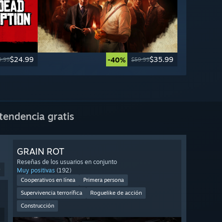
$24.99
$35.99
-40%
9.99
$59.99
tendencia gratis
GRAIN ROT
Reseñas de los usuarios en conjunto
9
Muy positivas
(192)
Cooperativos en línea
Primera persona
Supervivencia terrorífica
Roguelike de acción
Construcción