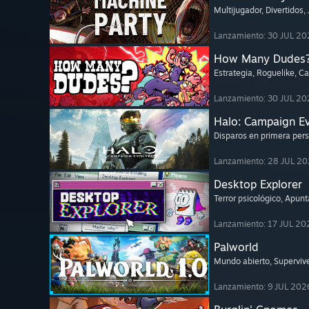
Multijugador
, Divertidos
,
Lanzamiento: 30 JUL 20
How Many Dudes
Estrategia
, Roguelike
, C
Lanzamiento: 30 JUL 20
Halo: Campaign E
Disparos en primera per
Lanzamiento: 28 JUL 2
Desktop Explorer
Terror psicológico
, Apunta
Lanzamiento: 17 JUL 20
Palworld
Mundo abierto
, Superviv
Lanzamiento: 9 JUL 202