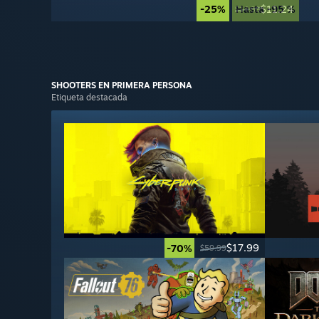
-25%
Hasta -95 %
$11.24
$14.99
SHOOTERS
EN PRIMERA PERSONA
Etiqueta destacada
$17.99
-70%
$59.99