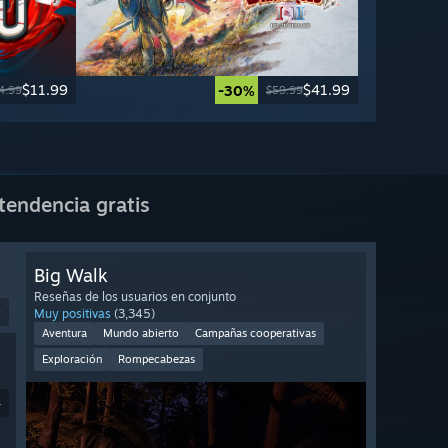
$11.99
$41.99
-30%
4.99
$59.99
tendencia gratis
Big Walk
Reseñas de los usuarios en conjunto
9
Muy positivas
(3,345)
Aventura
Mundo abierto
Campañas cooperativas
Exploración
Rompecabezas
4