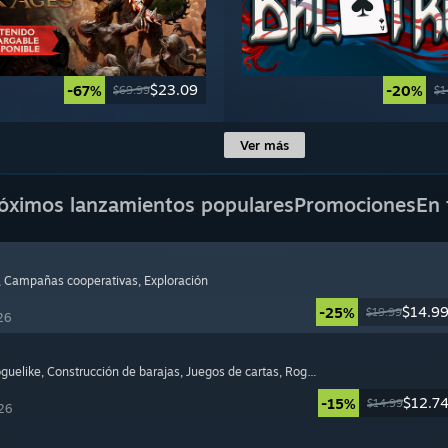
$23.09
-67%
-20%
$69.99
$1
Ver más
óximos lanzamientos populares
Promociones
En 
, Campañas cooperativas
, Exploración
$14.9
-25%
$19.99
26
oguelike
, Construcción de barajas
, Juegos de cartas
, Roguelite
$12.7
-15%
$14.99
26