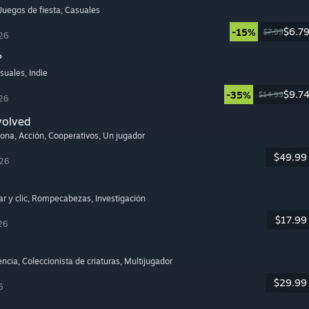
 Juegos de fiesta
, Casuales
$6.7
-15%
$7.99
26
?
asuales
, Indie
$9.7
-35%
$14.99
26
volved
sona
, Acción
, Cooperativos
, Un jugador
$49.99
026
r y clic
, Rompecabezas
, Investigación
$17.99
26
encia
, Coleccionista de criaturas
, Multijugador
$29.99
6