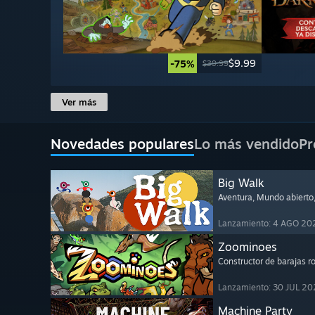
$9.99
-75%
$39.99
Ver más
Novedades populares
Lo más vendido
Pr
Big Walk
Aventura
, Mundo abierto
Lanzamiento: 4 AGO 20
Zoominoes
Constructor de barajas r
Lanzamiento: 30 JUL 20
Machine Party