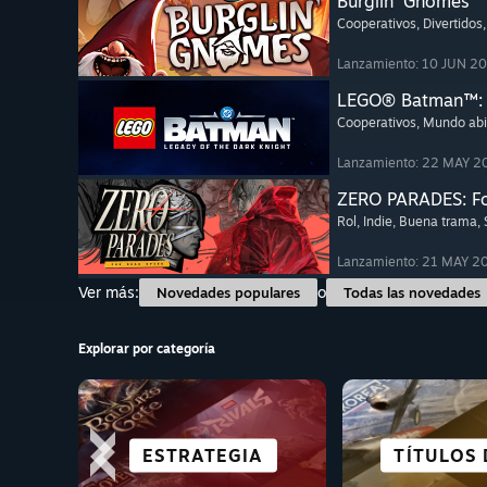
Burglin' Gnomes
Cooperativos
, Divertidos
Lanzamiento: 10 JUN 2
LEGO® Batman™: E
Cooperativos
, Mundo abi
Lanzamiento: 22 MAY 2
ZERO PARADES: Fo
Rol
, Indie
, Buena trama
,
Lanzamiento: 21 MAY 2
Ver más:
o
Novedades populares
Todas las novedades
Explorar por categoría
PERFECTO
FREE TO PLAY
ESTRATEGIA
TERROR
ROL
TÍTULOS 
ACCI
LUC
DEC