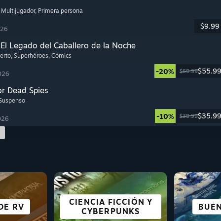
, Multijugador
, Primera persona
$9.99
026
l Legado del Caballero de la Noche
erto
, Superhéroes
, Cómics
$55.9
-20%
$69.99
026
r Dead Spies
 Suspenso
$35.9
-10%
$39.99
026
S PARA
CIENCIA FICCIÓN Y
CIUDADES Y
DE RV
ÓN
HA
AVENTURA
ANIME
MUND
SUPE
BUE
CA
K
ASENTAMIENTOS
CYBERPUNKS