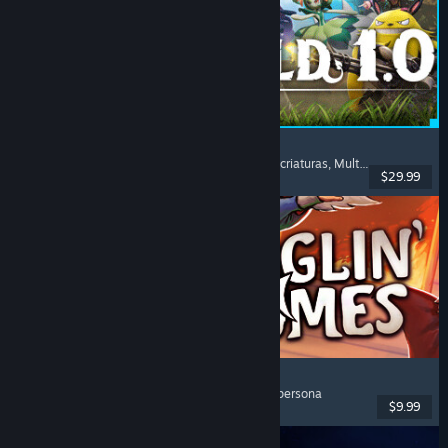
Palworld
Mundo abierto
, Supervivencia
, Coleccionista de criaturas
, Multijugador
$29.99
Lanzamiento: 9 JUL 2026
Burglin' Gnomes
Cooperativos
, Divertidos
, Multijugador
, Primera persona
$9.99
Lanzamiento: 10 JUN 2026