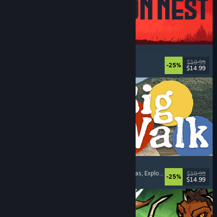
IRON NEST: Heavy Turret Simulator
Militares
, Simuladores
, Realistas
, 3D
$19.99
-25%
$14.99
Lanzamiento: 6 AGO 2026
Big Walk
Mundo abierto
, Aventura
, Campañas cooperativas
, Exploración
$19.99
-25%
$14.99
Lanzamiento: 4 AGO 2026