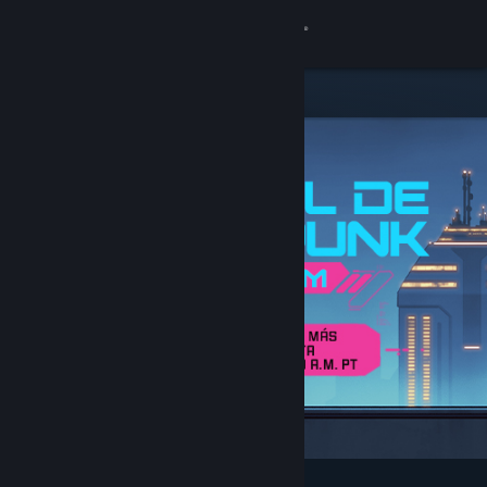
Iniciar sesión
Tienda
Comunidad
Acerca de
Soporte
Cambiar idioma
Obtener la aplicación de Steam Mobile
Ver versión clásica
Destacados y recomendados