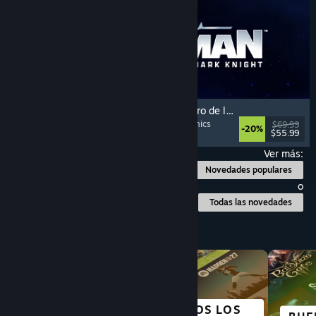
LEGO® Batman™: El Legado del Caballero de la Noche
Cooperativos
, Mundo abierto
, Superhéroes
, Cómics
$69.99
-20%
$55.99
Lanzamiento: 22 MAY 2026
Ver más:
Novedades populares
o
Todas las novedades
Explorar por categoría
TODOS LOS