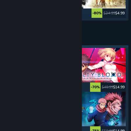
$69.99
$41.99
$24.99
$4.99
-40%
-80%
Ver más
JUEGOS DE
LUCHA
Etiqueta destacada
$29.99
$14.99
$49.99
$14.99
-50%
-70%
$39.99
$9.99
$59.99
$14.99
-75%
-75%