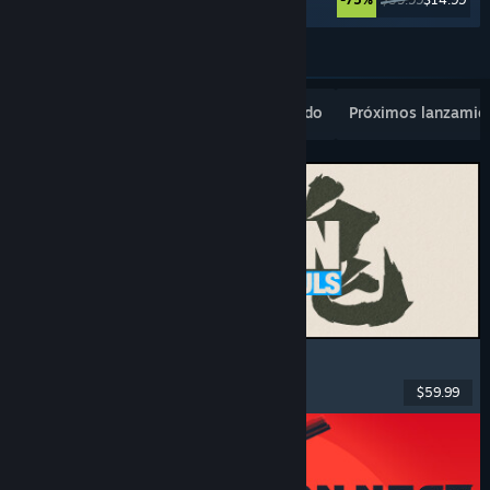
Ver más
Novedades populares
Lo más vendido
Próximos lanzamie
MARVEL Tōkon: Fighting Souls
Acción
, Casuales
, Lucha en 2D
, Arcade
$59.99
Lanzamiento: 6 AGO 2026