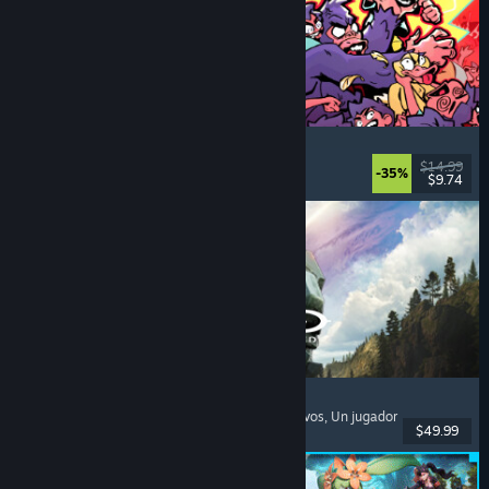
How Many Dudes?
Estrategia
, Roguelike
, Casuales
, Indie
$14.99
-35%
$9.74
Lanzamiento: 30 JUL 2026
Halo: Campaign Evolved
Disparos en primera persona
, Acción
, Cooperativos
, Un jugador
$49.99
Lanzamiento: 28 JUL 2026