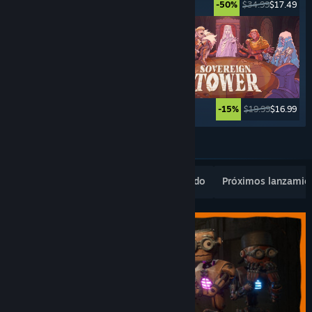
$34.99
$27.99
$34.99
$17.49
-20%
-50%
$9.99
$4.99
$19.99
$16.99
-50%
-15%
Ver más
Novedades populares
Lo más vendido
Próximos lanzamie