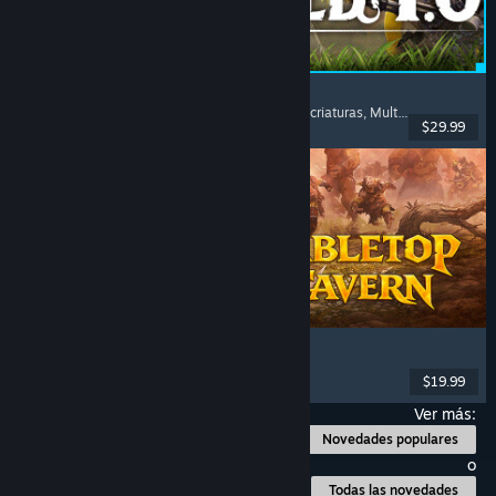
Palworld
Mundo abierto
, Supervivencia
, Coleccionista de criaturas
, Multijugador
$29.99
Lanzamiento: 9 JUL 2026
Tabletop Tavern
Estrategia
, Roguelike
, ETR
, Juegos de guerra
$19.99
Lanzamiento: 11 JUN 2026
Ver más:
Novedades populares
o
Todas las novedades