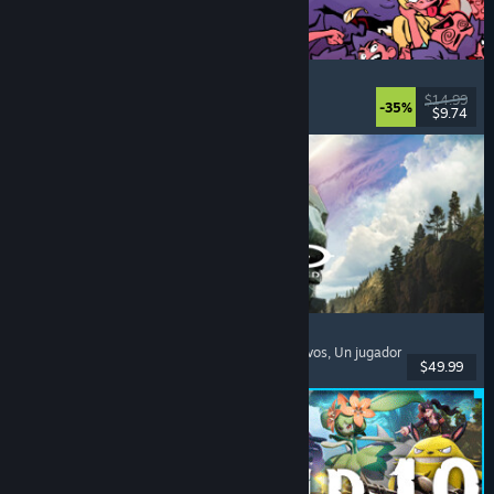
How Many Dudes?
Estrategia
, Roguelike
, Casuales
, Indie
$14.99
-35%
$9.74
Lanzamiento: 30 JUL 2026
Halo: Campaign Evolved
Disparos en primera persona
, Acción
, Cooperativos
, Un jugador
$49.99
Lanzamiento: 28 JUL 2026