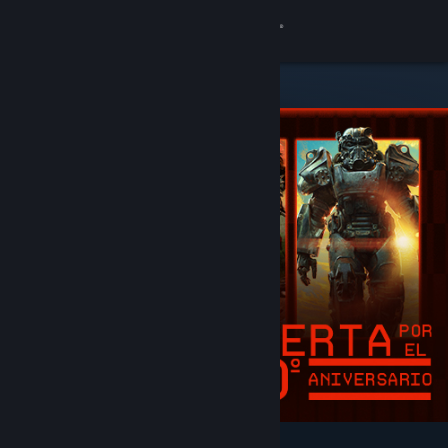
Iniciar sesión
Tienda
Comunidad
Acerca de
Soporte
Cambiar idioma
Obtener la aplicación de Steam Mobile
Ver versión clásica
Destacados y recomendados