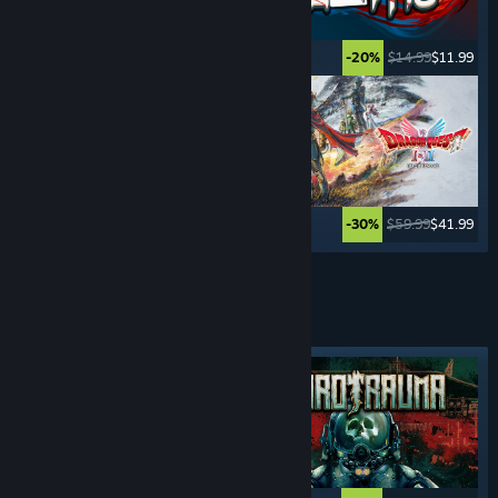
$49.99
$39.99
$14.99
$11.99
-20%
-20%
$14.99
$12.74
$59.99
$41.99
-15%
-30%
Ver más
JUEGOS DE
ADMINISTRACIÓN
Etiqueta destacada