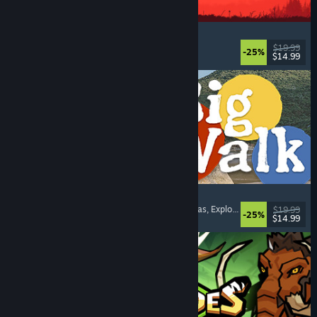
IRON NEST: Heavy Turret Simulator
Militares
, Simuladores
, Realistas
, 3D
$19.99
-25%
$14.99
Lanzamiento: 6 AGO 2026
Big Walk
Mundo abierto
, Aventura
, Campañas cooperativas
, Exploración
$19.99
-25%
$14.99
Lanzamiento: 4 AGO 2026