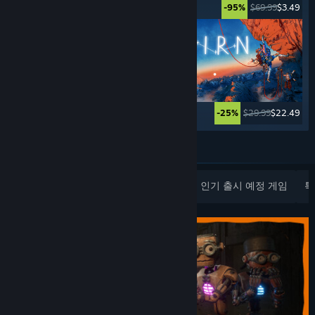
$39.99
$9.99
$69.99
$3.49
-75%
-95%
$49.99
$24.99
$29.99
$22.49
-50%
-25%
더 보기
인기 신규 출시 게임
최고 인기 게임
인기 출시 예정 게임
특