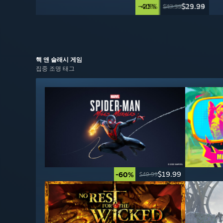
-40%
-25%
$29.99
$11.24
$49.99
$14.99
핵 앤 슬래시
게임
집중 조명 태그
$19.99
-60%
$49.99