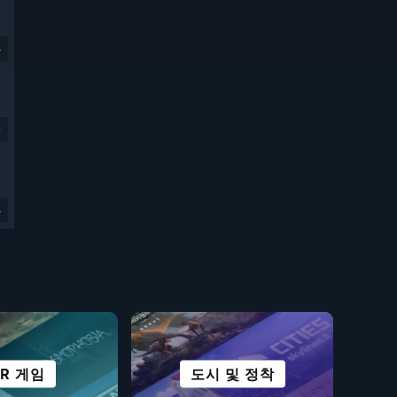
4
9
4
 및 사이버펑크
VR 게임
액션
격투
도시 및 정착
모든 스포츠
로그라이크
생존