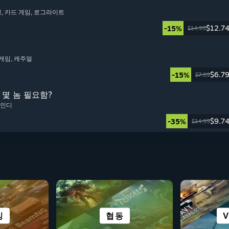
딩
, 카드 게임
, 로그라이트
$12.7
-15%
$14.99
 게임
, 캐주얼
$6.7
-15%
$7.99
s: 몇 놈 필요함?
, 인디
$9.7
-35%
$14.99
노벨
레이
처
싱
롤플레잉
협동
퍼즐
공포
공상과학