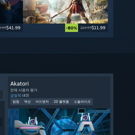
$41.99
$11.99
-80%
9.99
$59.99
Akatori
전체 사용자 평가
4
긍정적
(43)
탐험
액션
어드벤처
2D 플랫폼
소울라이크
9