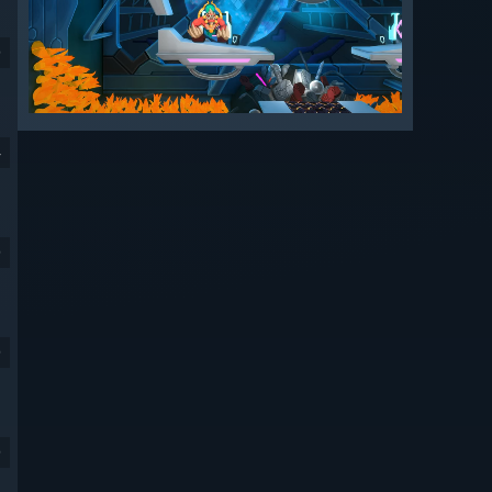
9
4
9
9
9