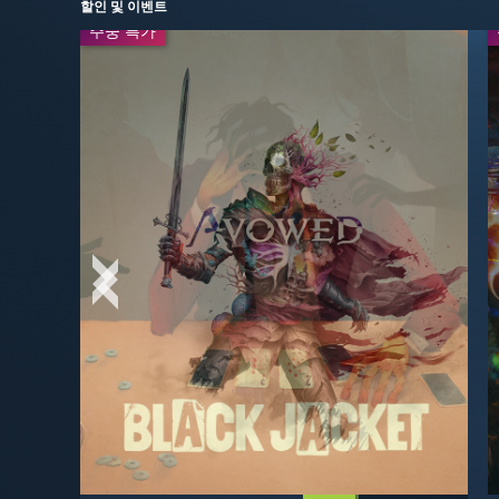
할인 및 이벤트
주중 특가
주중 특가
일일 특가
-65%
$5.94
-60%
$19.99
$16.99
$49.99
일일 특가
-50%
-30%
$24.99
$4.89
$49.99
$6.99