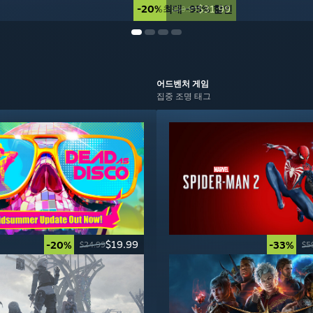
-20%
최대 -95% 할인
$31.99
$39.99
어드벤처
게임
집중 조명 태그
$19.99
-20%
-33%
$24.99
$5