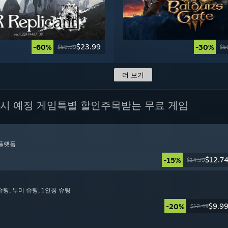
$23.99
-60%
-30%
$59.99
$5
더 보기
시 예정 게임
특별 할인
주목받는 무료 게임
D 플랫폼
$12.7
-15%
$14.99
 슈팅
, 부머 슈팅
, 1인칭 슈팅
$9.9
-20%
$12.49