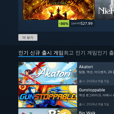
$27.99
-30%
$39.99
더 보기
인기 신규 출시 게임
최고 인기 게임
인기 출
Akatori
탐험
, 액션
, 어드벤처
, 2
출시: 2026년 8월 5일
Gunstoppable
액션 로그라이크
, 아레나
출시: 2026년 8월 5일
Big Walk