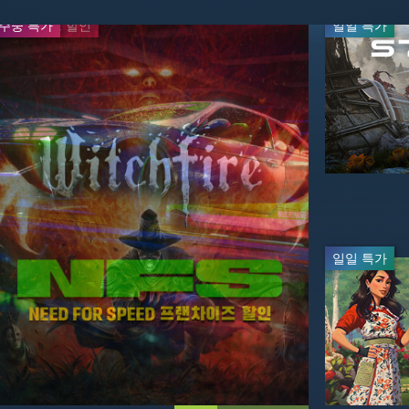
주중 특가
프랜차이즈 할인
일일 특가
일일 특가
-60%
-50%
$23.99
$29.99
$59.99
$59.99
일일 특가
일일 특가
-33%
-50%
$40.19
$3.99
$59.99
$7.99