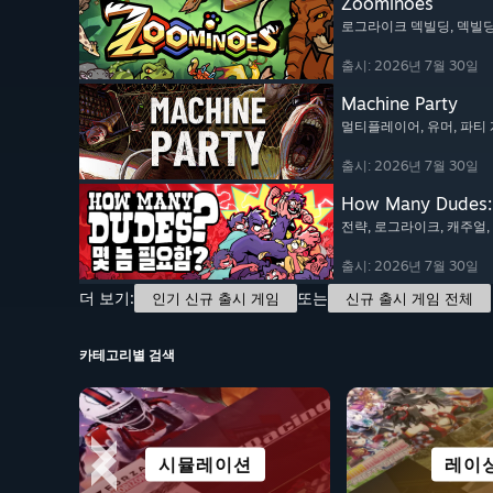
Zoominoes
로그라이크 덱빌딩
, 덱빌
출시: 2026년 7월 30일
Machine Party
멀티플레이어
, 유머
, 파티
출시: 2026년 7월 30일
How Many Dude
전략
, 로그라이크
, 캐주얼
출시: 2026년 7월 30일
더 보기:
또는
인기 신규 출시 게임
신규 출시 게임 전체
카테고리별 검색
풍부한 스토리
시뮬레이션
캐주얼
전략
비주얼 
무료 플
어드벤
레이