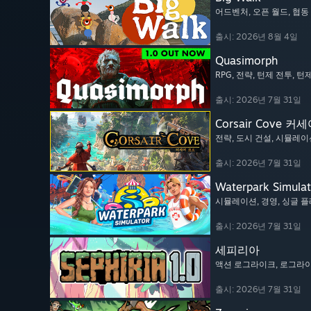
어드벤처
, 오픈 월드
, 협
출시: 2026년 8월 4일
Quasimorph
RPG
, 전략
, 턴제 전투
, 턴
출시: 2026년 7월 31일
Corsair Cove 커
전략
, 도시 건설
, 시뮬레이
출시: 2026년 7월 31일
Waterpark Simulat
시뮬레이션
, 경영
, 싱글 
출시: 2026년 7월 31일
세피리아
액션 로그라이크
, 로그라
출시: 2026년 7월 31일