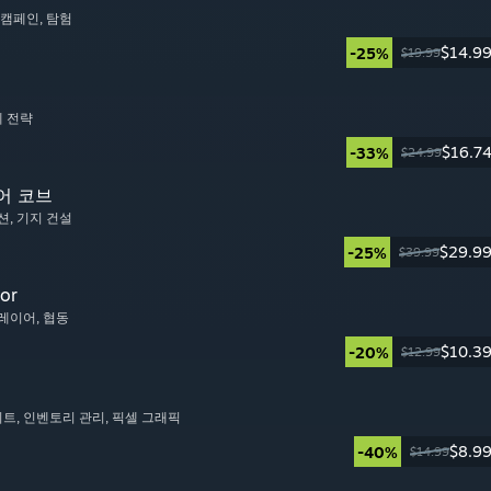
동 캠페인
, 탐험
$14.9
-25%
$19.99
제 전략
$16.7
-33%
$24.99
세어 코브
션
, 기지 건설
$29.9
-25%
$39.99
or
플레이어
, 협동
$10.3
-20%
$12.99
이트
, 인벤토리 관리
, 픽셀 그래픽
$8.9
-40%
$14.99