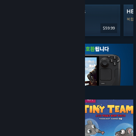
MARVEL Tōkon: Fighting Souls
HE
복합적
(평가 2,846개)
복합
$59.99
할인 및 이벤트
프랜차이즈 할인
주말 특가