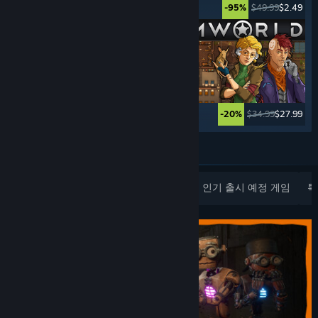
$39.99
$19.99
$49.99
$2.49
-50%
-95%
$39.99
$9.99
$34.99
$27.99
-75%
-20%
더 보기
인기 신규 출시 게임
최고 인기 게임
인기 출시 예정 게임
특