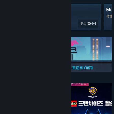
Warframe
Mis
매우 긍정적
(평가 11,179개)
복합
무료 플레이
할인 및 이벤트
주말 특가
프랜차이즈 할인