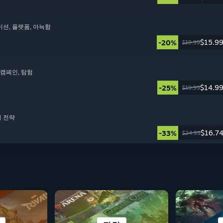
이션
, 플랫폼
, 아늑함
$15.9
-20%
$19.99
동 캠페인
, 탐험
$14.9
-25%
$19.99
제 전략
$16.7
-33%
$24.99