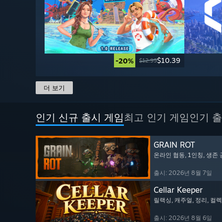
$10.39
-20%
$12.99
더 보기
인기 신규 출시 게임
최고 인기 게임
인기 출
GRAIN ROT
온라인 협동
, 1인칭
, 생존
출시: 2026년 8월 7일
Cellar Keeper
릴랙싱
, 캐주얼
, 정리
, 컬
출시: 2026년 8월 6일