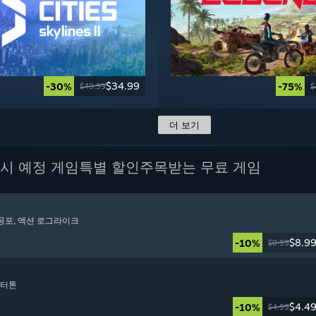
$34.99
-30%
-75%
$49.99
$
더 보기
시 예정 게임
특별 할인
주목받는 무료 게임
 공포
, 액션 로그라이크
$8.9
-10%
$9.99
렉터톤
$4.4
-10%
$4.99