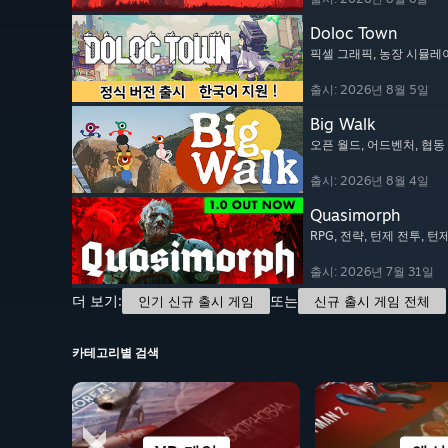
Doloc Town
픽셀 그래픽
, 농장 시뮬레
출시: 2026년 8월 5일
Big Walk
오픈 월드
, 어드벤처
, 협
출시: 2026년 8월 4일
Quasimorph
RPG
, 전략
, 턴제 전투
, 턴
출시: 2026년 7월 31일
더 보기:
또는
인기 신규 출시 게임
신규 출시 게임 전체
카테고리별 검색