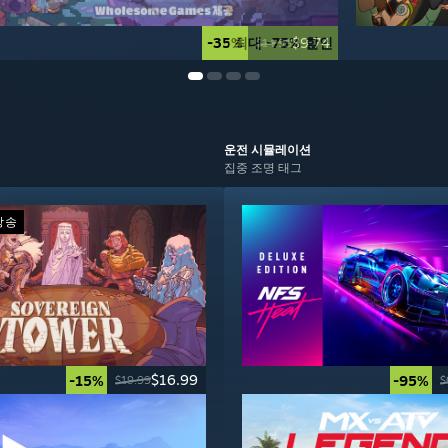
-35%
최대 -75% 할인
$9.74
$14.99
운전
시뮬레이션
집중 조명 태그
방송
$16.99
-15%
-95%
$19.99
$