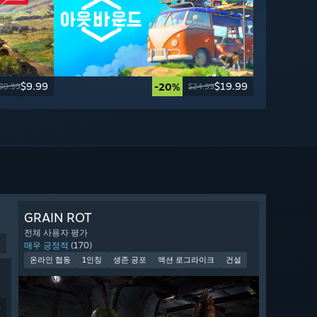
$9.99
$19.99
-20%
39.99
$24.99
GRAIN ROT
전체 사용자 평가
9
매우 긍정적
(170)
온라인 협동
1인칭
생존 공포
액션 로그라이크
건설
9