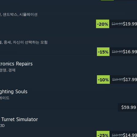
션
, 샌드박스
, 시뮬레이션
$19.9
-20%
$24.99
벨
, 중세
, 자신이 선택하는 모험
$16.9
-15%
$19.99
tronics Repairs
 경영
, 경제
$17.9
-10%
$19.99
ghting Souls
아케이드
$59.99
Turret Simulator
 3D
$14.9
-25%
$19.99