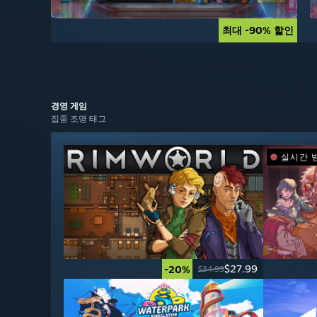
최대 -90% 할인
최대 -90% 할인
경영
게임
집중 조명 태그
실시간 
$27.99
-20%
$34.99