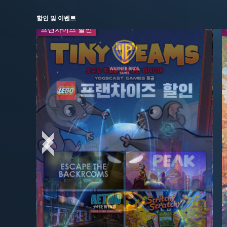
할인 및 이벤트
프랜차이즈 할인
주말 특가
-50%
-95%
$24.99
$2.99
$49.99
$59.99
-65%
-50%
$13.99
$3.99
$39.99
$7.99