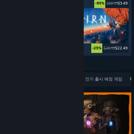
$39.99
$9.99
$69.99
$3.49
-75%
-95%
$49.99
$24.99
$29.99
$22.49
-50%
-25%
더 보기
인기 신규 출시 게임
최고 인기 게임
인기 출시 예정 게임
특