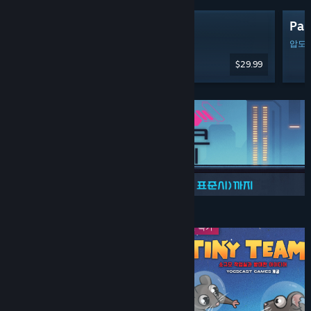
Grand Theft Auto V 인핸스드
Pal
매우 긍정적
(평가 3,667개)
압도
$29.99
할인 및 이벤트
주말 특가
주말 특가