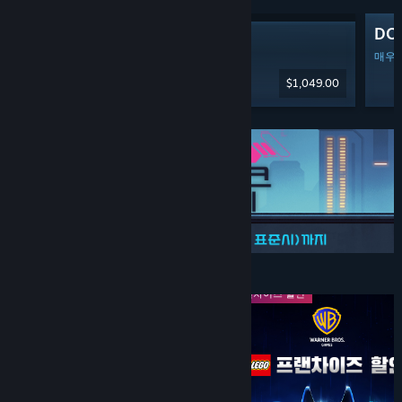
DOO
Steam Machine
매우
$1,049.00
할인 및 이벤트
주말 특가
프랜차이즈 할인