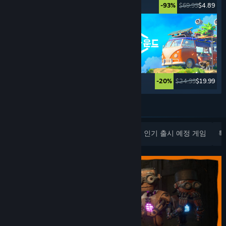
$69.99
$3.49
$69.99
$4.89
-95%
-93%
$39.99
$9.99
$24.99
$19.99
-75%
-20%
더 보기
인기 신규 출시 게임
최고 인기 게임
인기 출시 예정 게임
특