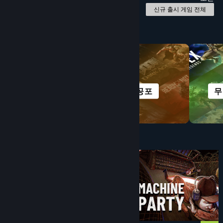
신규 출시 게임 전체
카테고리별 검색
생존
공포
무
$10 미만